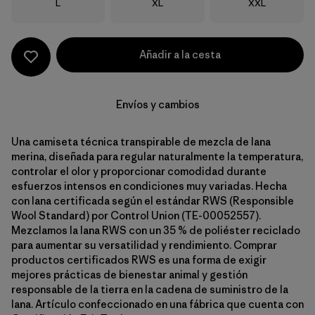
Talla
Talla
Talla
L
XL
XXL
Añadir a la cesta
Envíos y cambios
Una camiseta técnica transpirable de mezcla de lana
merina, diseñada para regular naturalmente la temperatura,
controlar el olor y proporcionar comodidad durante
esfuerzos intensos en condiciones muy variadas. Hecha
con lana certificada según el estándar RWS (Responsible
Wool Standard) por Control Union (TE-00052557).
Mezclamos la lana RWS con un 35 % de poliéster reciclado
para aumentar su versatilidad y rendimiento. Comprar
productos certificados RWS es una forma de exigir
mejores prácticas de bienestar animal y gestión
responsable de la tierra en la cadena de suministro de la
lana. Artículo confeccionado en una fábrica que cuenta con