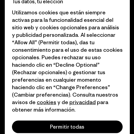
Tus datos, tu elección
Business Unusual
Empleo
Utilizamos cookies que están siempre
Objetivos climáticos
Prensa
activas para la funcionalidad esencial del
sitio web y cookies opcionales para análisis
1% for the Planet
Programa para profesionales
y publicidad personalizada. Al seleccionar
del sector
Cómo financiamos
“Allow All” (Permitir todas), das tu
Programa de afiliados
consentimiento para el uso de estas cookies
Tarjetas regalo
opcionales. Puedes rechazar su uso
Mapa del sitio Patagonia
Encuentra una tienda
haciendo clic en “Decline Optional”
España
(Rechazar opcionales) o gestionar tus
preferencias en cualquier momento
haciendo clic en “Change Preferences”
(Cambiar preferencias). Consulta nuestros
avisos de
cookies
y de
privacidad
para
© 2026 Patagonia, Inc. Todos los derechos reservados.
obtener más información.
Permitir todas
español