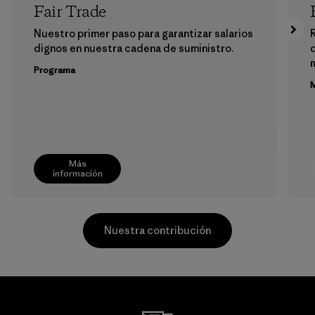
Fair Trade
Nuestro primer paso para garantizar salarios
dignos en nuestra cadena de suministro.
m
Programa
M
Más
información
Nuestra contribución