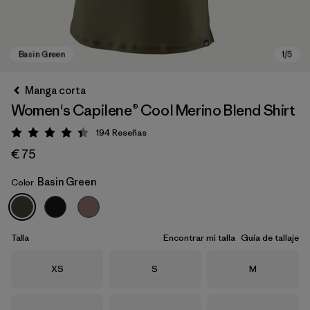
Manga corta
Women's Capilene® Cool Merino Blend Shirt
194
Reseñas
Puntuación: 4.4 / 5
€ 75
Basin Green
Color
Basin Green
Talla
Encontrar mi talla
Guía de tallaje
Talla
Talla
Talla
XS
S
M