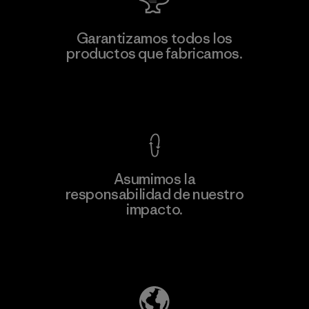
MAS Active (Pvt) Ltd. - Asialine
Garantizamos todos los
productos que fabricamos.
Factory
Ver Garantía Blindada
Asumimos la
Más
responsabilidad de nuestro
información
impacto.
Descubre nuestra contribución