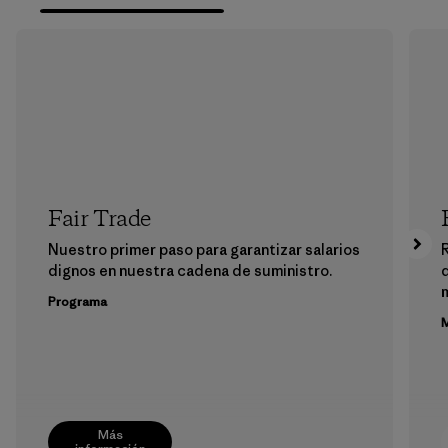
Fair Trade
Nuestro primer paso para garantizar salarios
dignos en nuestra cadena de suministro.
m
Programa
M
Más