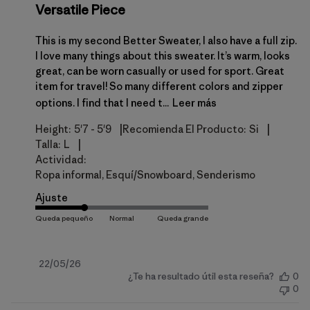
Versatile Piece
This is my second Better Sweater, I also have a full zip.
I love many things about this sweater. It’s warm, looks
great, can be worn casually or used for sport. Great
item for travel! So many different colors and zipper
options. I find that I need t...
Leer más
|
|
Height:
5'7 - 5'9
Recomienda El Producto:
Si
|
Talla:
L
Actividad:
Ropa informal, Esquí/Snowboard, Senderismo
Ajuste
Fecha
22/05/26
¿Te ha resultado útil esta reseña?
0
de
0
publicación