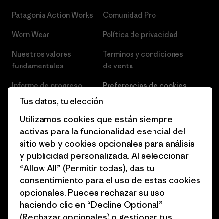
Patagonia Action Works
Comunidad Pro
Worn Wear
Política de privacidad
Nuestros valores
Términos y condiciones
fundamentales
de venta
Informe de progreso
Preferencias de cookies
Tus datos, tu elección
Business Unusual
Empleo
Utilizamos cookies que están siempre
Objetivos climáticos
Prensa
activas para la funcionalidad esencial del
sitio web y cookies opcionales para análisis
1% for the Planet
Programa para profesionales
y publicidad personalizada. Al seleccionar
del sector
Cómo financiamos
“Allow All” (Permitir todas), das tu
Programa de afiliados
consentimiento para el uso de estas cookies
Tarjetas regalo
opcionales. Puedes rechazar su uso
Mapa del sitio Patagonia
Encuentra una tienda
haciendo clic en “Decline Optional”
España
(Rechazar opcionales) o gestionar tus