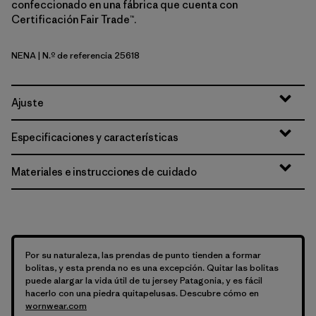
confeccionado en una fábrica que cuenta con
Certificación Fair Trade™.
NENA
| N.º de referencia 25618
New Navy
Ajuste
Especificaciones y características
Materiales e instrucciones de cuidado
Por su naturaleza, las prendas de punto tienden a formar
bolitas, y esta prenda no es una excepción. Quitar las bolitas
puede alargar la vida útil de tu jersey Patagonia, y es fácil
hacerlo con una piedra quitapelusas. Descubre cómo en
wornwear.com