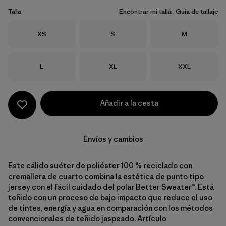
Talla
Encontrar mi talla
Guía de tallaje
Talla
Talla
Talla
XS
S
M
Talla
Talla
Talla
L
XL
XXL
Añadir a la cesta
Envíos y cambios
Este cálido suéter de poliéster 100 % reciclado con
cremallera de cuarto combina la estética de punto tipo
jersey con el fácil cuidado del polar Better Sweater™. Está
teñido con un proceso de bajo impacto que reduce el uso
de tintes, energía y agua en comparación con los métodos
convencionales de teñido jaspeado. Artículo