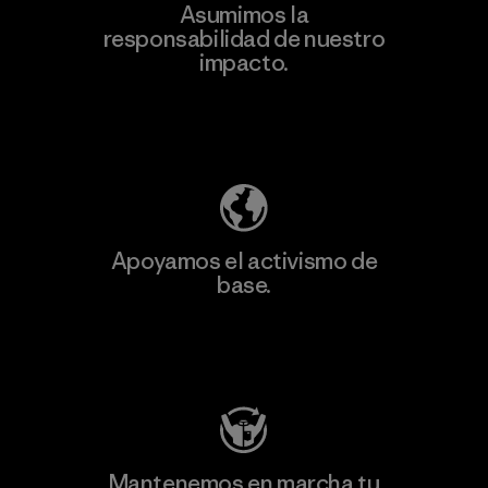
Asumimos la
Más
responsabilidad de nuestro
información
impacto.
Descubre nuestra contribución
Apoyamos el activismo de
base.
Visita Patagonia Action Works
Mantenemos en marcha tu