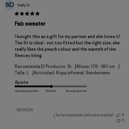
SD
Sally D.
Fab sweater
I bought this as a gift for my partner and she loves it!
The fit is ideal - not too fitted but the right size, she
really likes the peach colour and the warmth of the
fleecey lining
|
|
Recomienda El Producto:
Si
Altura:
176 - 180 cm
|
Talla:
L
Actividad:
Ropa informal, Senderismo
Ajuste
Fecha
19/05/26
¿Te ha resultado útil esta reseña?
0
de
0
publicación