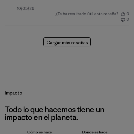
Fecha
10/05/26
¿Te ha resultado útil esta reseña?
0
de
0
publicación
Cargar más reseñas
Impacto
Todo lo que hacemos tiene un
impacto en el planeta.
Cómo se hace
Dónde se hace