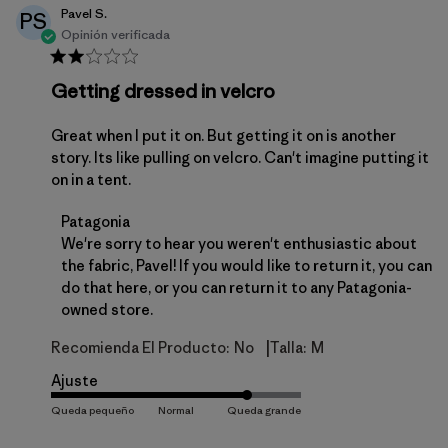
Pavel S.
PS
Opinión verificada
Getting dressed in velcro
Great when I put it on. But getting it on is another
story. Its like pulling on velcro. Can't imagine putting it
on in a tent.
Comentarios del propietario de la tienda sobre la 
Patagonia
We're sorry to hear you weren't enthusiastic about 
the fabric, Pavel! If you would like to return it, you can 
do that 
here
, or you can return it to any Patagonia-
owned store.
|
Recomienda El Producto:
No
Talla:
M
Ajuste