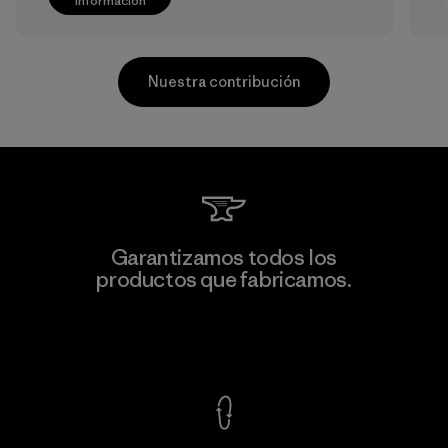
información
Nuestra contribución
V.T. Garment Co., Ltd.
Garantizamos todos los
productos que fabricamos.
Factory
M
Ver Garantía Blindada