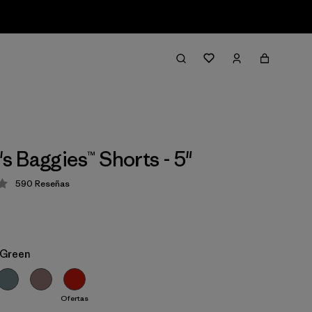
 Baggies™ Shorts - 5"
590
Reseñas
ción: 4.3 / 5
 Green
Ofertas