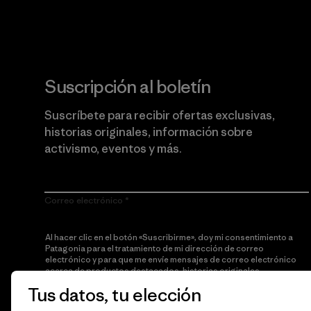
Suscripción al boletín
Suscríbete para recibir ofertas exclusivas,
historias originales, información sobre
activismo, eventos y más.
Correo electrónico
Al hacer clic en el botón «Suscribirme», doy mi consentimiento a
Patagonia para el tratamiento de mi dirección de correo
electrónico y para que me envíe mensajes de correo electrónico
acerca de productos destacados, historias originales,
información sobre activismo, noticias de eventos y más de
Tus datos, tu elección
acuerdo con la
política de privacidad
de Patagonia.