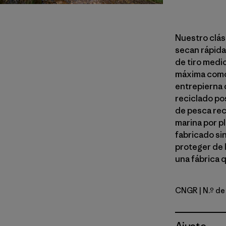
Nuestro clás
secan rápidam
de tiro medio
máxima comod
entrepierna 
reciclado po
de pesca rec
marina por p
fabricado si
proteger de 
una fábrica 
CNGR
| N.º d
Canopy G