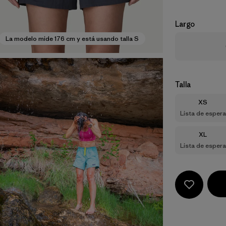
Largo
La modelo mide 176 cm y está usando talla S
Talla
Talla
XS
Lista de espera
Talla
XL
Lista de espera