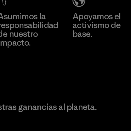
Asumimos la
Apoyamos el
responsabilidad
activismo de
de nuestro
base.
impacto.
Visita Patagonia Action
Works
Descubre nuestra
ontribución
ras ganancias al planeta.