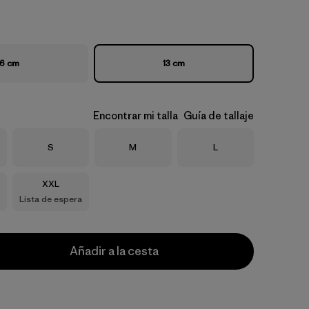
6 cm
13 cm
Encontrar mi talla
Guía de tallaje
Talla
Talla
Talla
S
M
L
Talla
XXL
Lista de espera
Añadir a la cesta