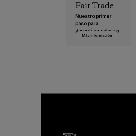
Fair Trade
Nuestro primer
paso para
garantizar salarios
Más información
dignos en nuestra
cadena de
suministro.
Programa