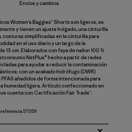
Envíos y cambios
icos Women’s Baggies™ Shorts son ligeros, se
ente y tienen un ajuste holgado, una cinturilla
, costuras simplificadas en la cinturilla para
idad en el uso diario y un largo de la
de 13 cm. Elaborados con faya de nailon 100 %
stconsumo NetPlus® hecho a partir de redes
icladas para ayudar a reducir la contaminación
lásticos; con un acabado hidrófugo (DWR)
n PFAS añadidos de forma intencionada para
la humedad ligera. Artículo confeccionado en
que cuenta con Certificación Fair Trade™.
e referencia 57059
reen