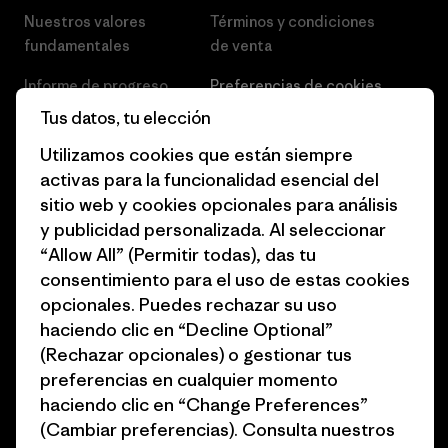
Nuestros valores
Términos y condiciones
fundamentales
de venta
Informe de progreso
Preferencias de cookies
Tus datos, tu elección
Business Unusual
Empleo
Utilizamos cookies que están siempre
Objetivos climáticos
Prensa
activas para la funcionalidad esencial del
sitio web y cookies opcionales para análisis
1% for the Planet
Programa para profesionales
y publicidad personalizada. Al seleccionar
del sector
Cómo financiamos
“Allow All” (Permitir todas), das tu
Programa de afiliados
consentimiento para el uso de estas cookies
Tarjetas regalo
opcionales. Puedes rechazar su uso
Mapa del sitio Patagonia
Encuentra una tienda
haciendo clic en “Decline Optional”
España
(Rechazar opcionales) o gestionar tus
preferencias en cualquier momento
haciendo clic en “Change Preferences”
(Cambiar preferencias). Consulta nuestros