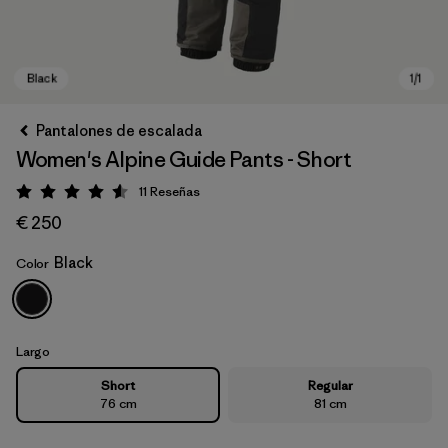
Pantalones de escalada
Women's Alpine Guide Pants - Short
11
Reseñas
Puntuación: 4.5 / 5
€ 250
Black
Color
Black
Largo
Short
Regular
76 cm
81 cm