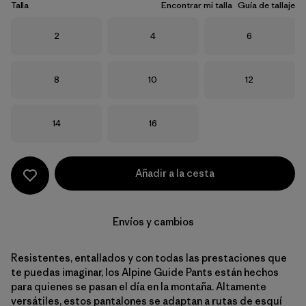
Talla
Encontrar mi talla
Guía de tallaje
Talla
Talla
Talla
2
4
6
Talla
Talla
Talla
8
10
12
Talla
Talla
14
16
Añadir a la cesta
Envíos y cambios
Resistentes, entallados y con todas las prestaciones que
te puedas imaginar, los Alpine Guide Pants están hechos
para quienes se pasan el día en la montaña. Altamente
versátiles, estos pantalones se adaptan a rutas de esquí