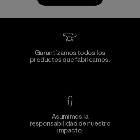
Kwang Viet Garment Co., Ltd
Garantizamos todos los
productos que fabricamos.
Factory
Ver Garantía Blindada
Asumimos la
Más
responsabilidad de nuestro
información
impacto.