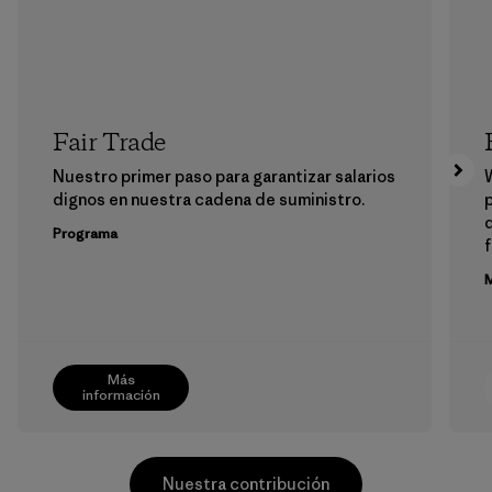
Fair Trade
Nuestro primer paso para garantizar salarios
dignos en nuestra cadena de suministro.
p
Programa
f
M
Más
información
Nuestra contribución