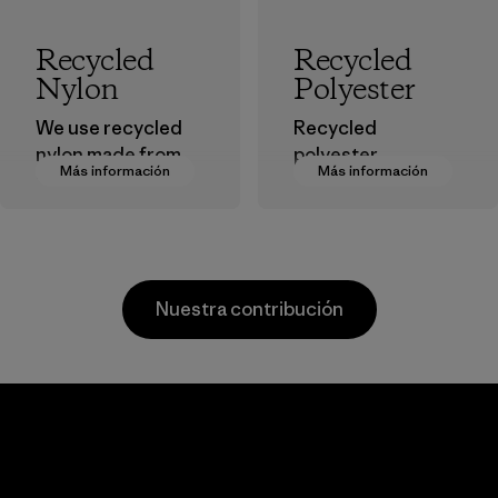
Recycled
Recycled
Nylon
Polyester
We use recycled
Recycled
nylon made from
polyester
Más información
Más información
postindustrial
decreases our
waste fiber, such
dependence on
as discarded
virgin petroleum-
carpeting and
based materials.
postconsumer
Material
Nuestra contribución
fishing nets.
Material
Li Peng
Sungjin Inc.
Enterprise
Vina
Co., Ltd.
Factory