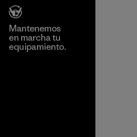
rendimiento ni
finales de 2025.
durabilidad.
Material
Material
Mantenemos
en marcha tu
equipamiento.
Visita Worn Wear