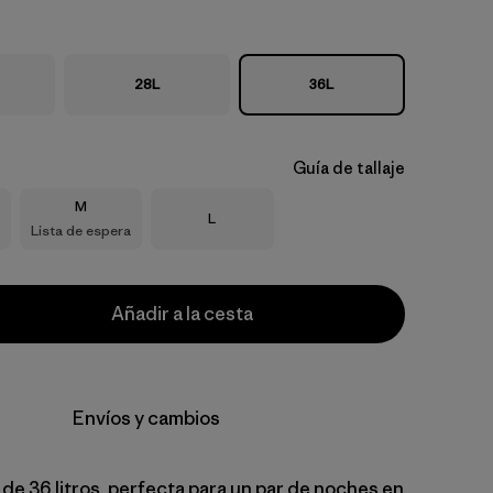
28L
36L
Guía de tallaje
Talla
M
Talla
L
Lista de espera
Añadir a la cesta
Envíos y cambios
de 36 litros, perfecta para un par de noches en