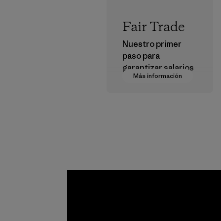
Fair Trade
Nuestro primer
paso para
garantizar salarios
Más información
dignos en nuestra
cadena de
suministro.
Programa