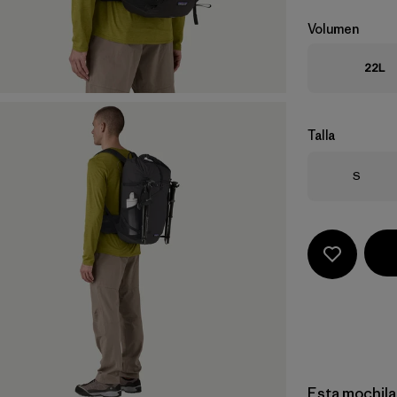
Volumen
22L
Talla
Talla
S
Esta mochila 