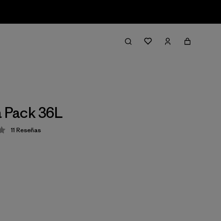
a Pack 36L
11
Reseñas
ción: 4 / 5