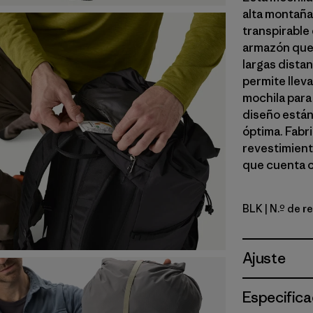
alta montaña
transpirable 
armazón que 
largas distan
permite lleva
mochila para
diseño están
óptima. Fabr
revestimient
que cuenta c
BLK
| N.º de r
Black
Ajuste
Especifica