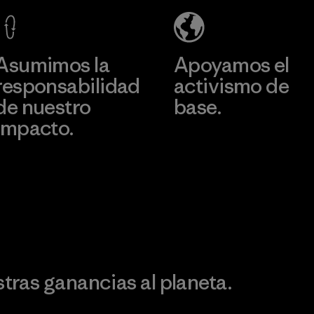
Material-supplier
Más información
Más información
Asumimos la
Apoyamos el
responsabilidad
activismo de
de nuestro
base.
impacto.
Visita Patagonia Action
Works
Descubre nuestra
ontribución
ras ganancias al planeta.