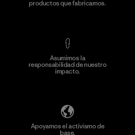
productos que fabricamos.
Factory
M
Ver Garantía Blindada
Asumimos la
Más
responsabilidad de nuestro
información
impacto.
Descubre nuestra contribución
Apoyamos el activismo de
base.