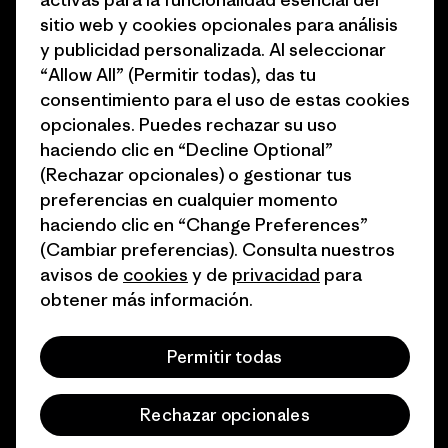
sitio web y cookies opcionales para análisis
1% for the Planet
Programa para profesionales
y publicidad personalizada. Al seleccionar
del sector
Cómo financiamos
“Allow All” (Permitir todas), das tu
Programa de afiliados
consentimiento para el uso de estas cookies
Tarjetas regalo
opcionales. Puedes rechazar su uso
Mapa del sitio Patagonia
Encuentra una tienda
haciendo clic en “Decline Optional”
España
(Rechazar opcionales) o gestionar tus
preferencias en cualquier momento
haciendo clic en “Change Preferences”
(Cambiar preferencias). Consulta nuestros
avisos de
cookies
y de
privacidad
para
© 2026 Patagonia, Inc. Todos los derechos reservados.
obtener más información.
Permitir todas
español
Rechazar opcionales