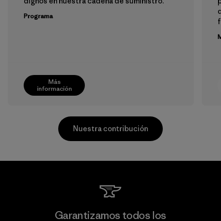
dignos en nuestra cadena de suministro.
p
Programa
f
M
Más
información
Nuestra contribución
PT Kanindo Makmur Jaya
Garantizamos todos los