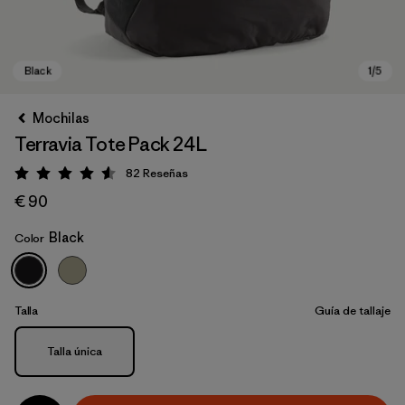
Mochilas
Terravia Tote Pack 24L
82
Reseñas
Puntuación: 4.5 / 5
€ 90
Black
Color
Black
Talla
Guía de tallaje
Talla
Talla única