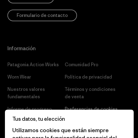
Formulario de contacto
Información
Patagonia Action Works
Comunidad Pro
Worn Wear
Política de privacidad
Nuestros valores
Términos y condiciones
fundamentales
de venta
Informe de progreso
Preferencias de cookies
Tus datos, tu elección
Business Unusual
Empleo
Utilizamos cookies que están siempre
Objetivos climáticos
Prensa
activas para la funcionalidad esencial del