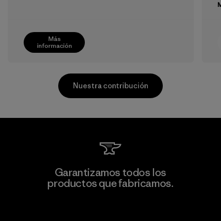
M
Más
información
Nuestra contribución
Greentech Headgear Company
Garantizamos todos los
Limited - Dong Nai
productos que fabricamos.
M
Factory
Ver Garantía Blindada