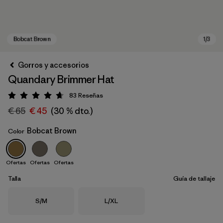
Gorros y accesorios
Quandary Brimmer Hat
83
Reseñas
Puntuación: 4.7 / 5
€ 65
€ 45
(30 % dto.)
Bobcat Brown
Color
Bobcat Brown
Ofertas
Ofertas
Ofertas
Talla
Guía de tallaje
Talla
Talla
S/M
L/XL