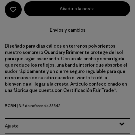
Añadir a la cesta
Envíos y cambios
Diseñado para días cálidos en terrenos polvorientos,
nuestro sombrero Quandary Brimmer te protege del sol
para que sigas avanzando. Con un ala ancha y semirrígida
que reduce los reflejos, una banda interior que absorbe el
sudor rápidamente y un cierre seguro regulable para que
no se mueva de su sitio cuando el viento te dé la
bienvenida al llegar a la cresta. Artículo confeccionado en
una fábrica que cuenta con Certificación Fair Trade™.
BCBN
| N.º de referencia 33342
Bobcat Brown
Ajuste