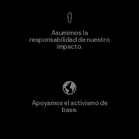
Asumimos la
Más
responsabilidad de nuestro
información
impacto.
Descubre nuestra contribución
Apoyamos el activismo de
base.
Visita Patagonia Action Works