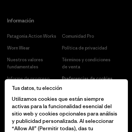
Información
Patagonia Action Works
Comunidad Pro
Worn Wear
Política de privacidad
Nuestros valores
Términos y condiciones
fundamentales
de venta
Informe de progreso
Preferencias de cookies
Tus datos, tu elección
Business Unusual
Empleo
Utilizamos cookies que están siempre
Objetivos climáticos
Prensa
activas para la funcionalidad esencial del
sitio web y cookies opcionales para análisis
1% for the Planet
Programa para profesionales
y publicidad personalizada. Al seleccionar
del sector
Cómo financiamos
“Allow All” (Permitir todas), das tu