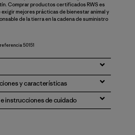
cetín. Comprar productos certificados RWS es
 exigir mejores prácticas de bienestar animal y
nsable de la tierra en la cadena de suministro
 referencia 50151
Trout: Basin Green
ciones y características
 e instrucciones de cuidado