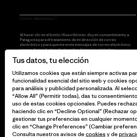
Correo electrónico
Al hacer clic en el botón «Suscribirme», doy mi consentimiento a
Patagonia para el tratamiento de mi dirección de correo
electrónico y para que me envíe mensajes de correo electrónico
acerca de productos destacados, historias originales,
información sobre activismo, noticias de eventos y más de
Tus datos, tu elección
acuerdo con la
política de privacidad
de Patagonia.
Utilizamos cookies que están siempre activas par
Suscribirme
funcionalidad esencial del sitio web y cookies op
para análisis y publicidad personalizada. Al selec
“Allow All” (Permitir todas), das tu consentimiento
uso de estas cookies opcionales. Puedes rechaza
haciendo clic en “Decline Optional” (Rechazar op
gestionar tus preferencias en cualquier moment
clic en “Change Preferences” (Cambiar preferenc
Consulta nuestros avisos de
cookies
y de
privac