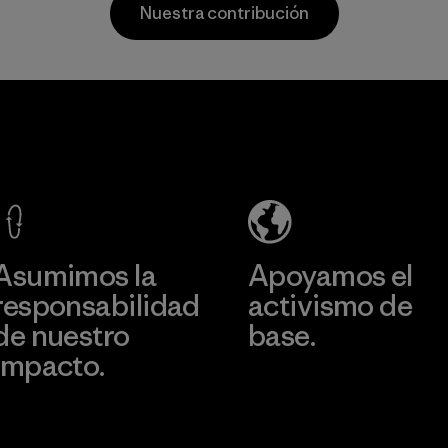
Nuestra contribución
productos están
Standard, así como
hechos con nailon
lana reciclada para
reciclado, lo que
prolongar la vida
reduce nuestra
útil de una fibra
Nester
dependencia del
valiosa que ya ha
Hosiery
petróleo sin
sido producida.
sacrificar
Material
Factory
rendimiento ni
durabilidad.
Más información
Material
Asumimos la
Apoyamos el
responsabilidad
activismo de
de nuestro
base.
impacto.
Visita Patagonia Action
Works
Descubre nuestra