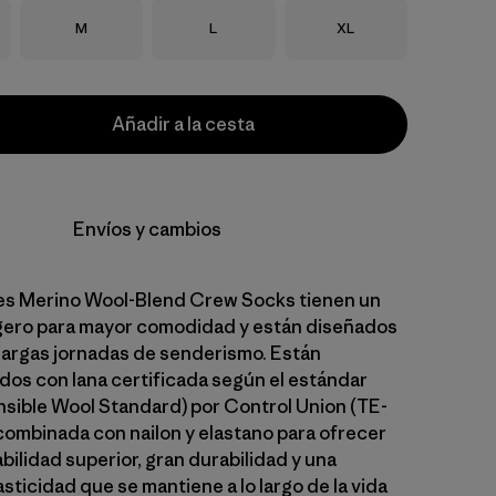
Talla
Talla
Talla
M
L
XL
Añadir a la cesta
Envíos y cambios
es Merino Wool-Blend Crew Socks tienen un
gero para mayor comodidad y están diseñados
r largas jornadas de senderismo. Están
os con lana certificada según el estándar
ible Wool Standard) por Control Union (TE-
ombinada con nailon y elastano para ofrecer
bilidad superior, gran durabilidad y una
sticidad que se mantiene a lo largo de la vida