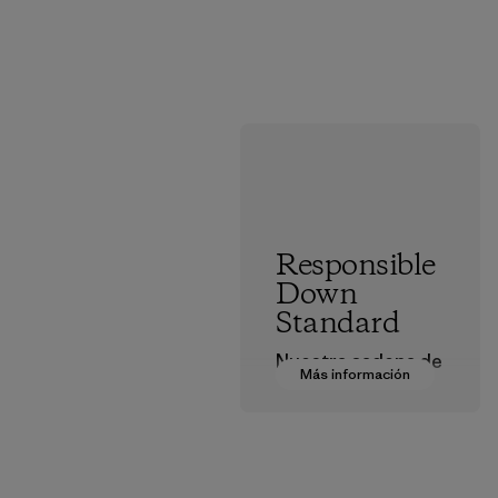
Responsible
Down
Standard
Nuestra cadena de
Más información
suministro de
plumón está
certificada
conforme a la
norma Responsible