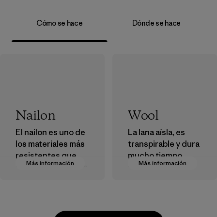
Cómo se hace
Dónde se hace
Nailon
Wool
El nailon es uno de
La lana aísla, es
los materiales más
transpirable y dura
resistentes que
mucho tiempo.
Más información
Más información
usamos en nuestra
Utilizamos lana
ropa y
virgen obtenida
equipamiento. La
bajo las estrictas
mayoría de
directrices del
nuestros
Responsible Wool