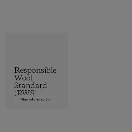
Responsible
Wool
Standard
(RWS)
Más información
Todas las granjas
de las que
obtenemos lana
virgen cuentan con
la certificación del