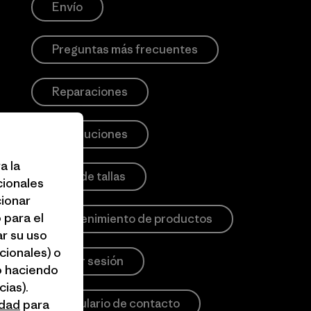
Envío
Preguntas más frecuentes
Reparaciones
Devoluciones
a la
Guía de tallas
cionales
cionar
 para el
Mantenimiento de productos
r su uso
cionales) o
Iniciar sesión
o haciendo
ias).
Formulario de contacto
idad
para