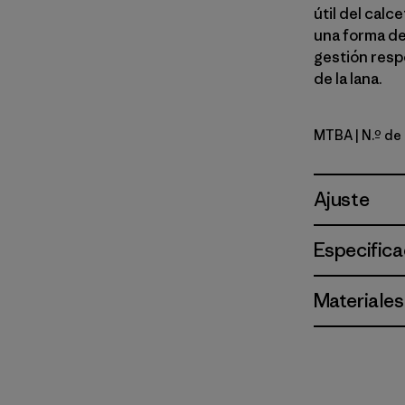
útil del cal
una forma de
gestión respo
de la lana.
MTBA
| N.º de
Mountain 
Ajuste
Especifica
Materiales