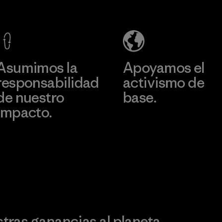
Co., Ltd.
sacrificar
rendimiento ni
Factory
durabilidad.
Más información
Material
Asumimos la
Apoyamos el
responsabilidad
activismo de
de nuestro
base.
impacto.
Visita Patagonia Action
Works
Descubre nuestra
ontribución
ras ganancias al planeta.