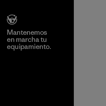
reduce nuestra
productos.
dependencia de
Programa
los combustibles
fósiles.
Material
Mantenemos
en marcha tu
equipamiento.
Visita Worn Wear