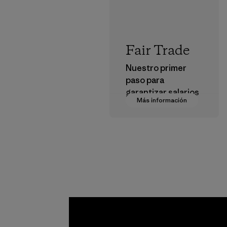
Fair Trade
Nuestro primer
paso para
garantizar salarios
Más información
dignos en nuestra
cadena de
suministro.
Programa