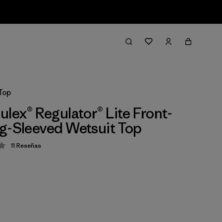
Top
ulex® Regulator® Lite Front-
g-Sleeved Wetsuit Top
11
Reseñas
ción: 4 / 5