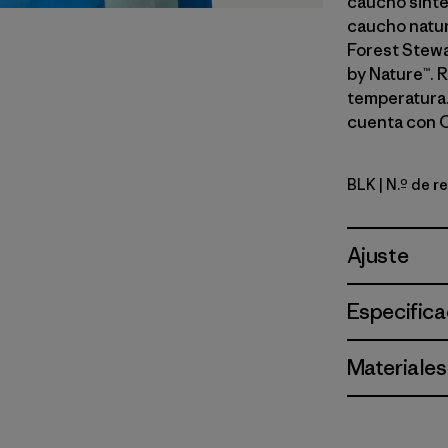
caucho sinté
caucho natur
Forest Stewa
by Nature™. 
temperatura.
cuenta con C
BLK
| N.º de 
Black
Ajuste
Especifica
Materiales