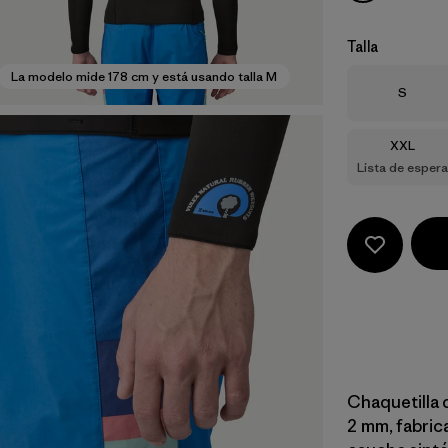
Talla
La modelo mide 178 cm y está usando talla M
Talla
S
Talla
XXL
Lista de espera
Chaquetilla 
2 mm, fabric