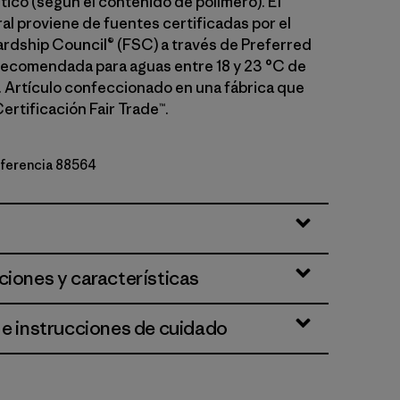
tico (según el contenido de polímero). El
al proviene de fuentes certificadas por el
rdship Council® (FSC) a través de Preferred
Recomendada para aguas entre 18 y 23 °C de
 Artículo confeccionado en una fábrica que
ertificación Fair Trade™.
referencia 88564
ciones y características
 e instrucciones de cuidado