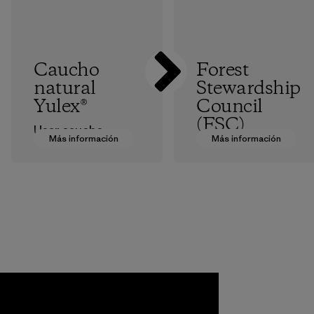
Caucho
Forest
natural
Stewardship
Yulex®
Council
(FSC)
Usar caucho
Más información
Más información
natural
Imprimimos
procedente de
nuestros catálogos
árboles
en papel con
cosechados de
certificación FSC®
manera
y, además,
responsable para
obtenemos
nuestros trajes de
materias primas
surf, en lugar de
con certificación
neopreno a base
FSC® para algunos
de petróleo,
de nuestros