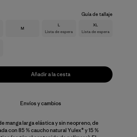
Guía de tallaje
Talla
Talla
L
XL
Talla
M
Lista de espera
Lista de espera
Añadir a la cesta
Envíos y cambios
de manga larga elástica y sin neopreno, de
ada con 85 % caucho natural Yulex® y 15 %