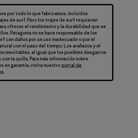
s por todo lo que fabricamos, incluidos
ajes de surf. Pero los trajes de surf requieren
ra ofrecer el rendimiento y la durabilidad que se
llos. Patagonia no se hace responsable de los
urf con daños por un uso inadecuado o por el
tural con el paso del tiempo. Los arañazos y el
n inevitables, al igual que los posibles desgarros
e con la quilla. Para más información sobre
s en garantía, visita nuestro
portal de
es
.