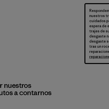
Respondemo
nuestros tr
cuidados pa
espera de e
trajes de s
desgaste na
desgaste so
tras un roc
reparacione
reparacion
r nuestros
utos a contarnos