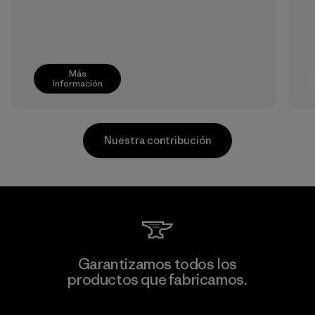
Más
información
Nuestra contribución
Arvind Limited (Shirting and
Garantizamos todos los
Khaki Divisions)
productos que fabricamos.
F
Material-supplier