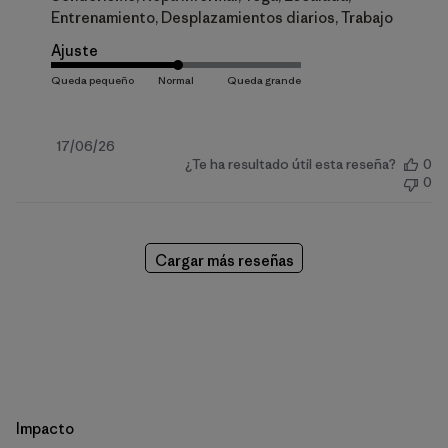
Entrenamiento, Desplazamientos diarios, Trabajo
Ajuste
Fecha
17/06/26
¿Te ha resultado útil esta reseña?
0
de
0
publicación
Cargar más reseñas
Impacto