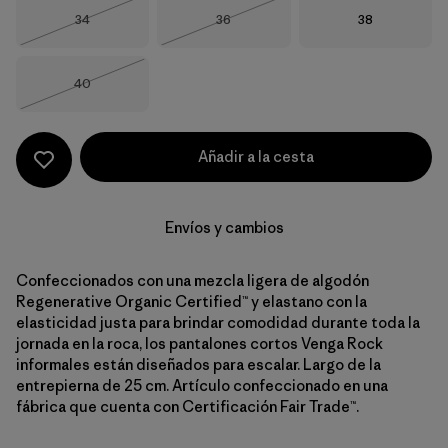
Talla
Talla
Talla
34
36
38
Agotado
Agotado
Talla
40
Agotado
Añadir a la cesta
Envíos y cambios
Confeccionados con una mezcla ligera de algodón
Regenerative Organic Certified™ y elastano con la
elasticidad justa para brindar comodidad durante toda la
jornada en la roca, los pantalones cortos Venga Rock
informales están diseñados para escalar. Largo de la
entrepierna de 25 cm. Artículo confeccionado en una
fábrica que cuenta con Certificación Fair Trade™.