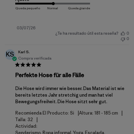
Fecha
03/07/26
¿Te ha resultado útil esta reseña?
0
de
0
publicación
Karl S.
KS
Compra verificada
Perfekte Hose für alle Fälle
Die Hose wird immer wie besser. Das Material ist wie
bereits letztes Jahr stretchig und man hat viel
Bewegungsfreiheit. Die Hose sitzt sehr gut.
|
|
Recomienda El Producto:
Si
Altura:
181 - 185 cm
|
Talla:
32
Actividad:
Senderismo, Ropa informal, Yoga, Escalada,