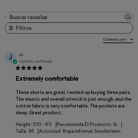
Buscar reseñas
Filtros
Ordenar por
:
JJ
J
Opinión verificada
Extremely comfortable
These shorts are great. I ended up buying three pairs.
The elastic and overall stretch is just enough, and the
cotton fabric is very comfortable. The pockets are
deep. Great product.
|
|
Height:
5'10 - 6'0
Recomienda El Producto:
Si
|
Talla:
36
Actividad:
Ropa informal, Senderismo