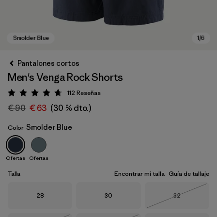
Pantalones cortos
Men's Venga Rock Shorts
112
Reseñas
Puntuación: 4.7 / 5
€ 90
€ 63
(30 % dto.)
Smolder Blue
Color
Smolder Blue
Ofertas
Ofertas
Talla
Encontrar mi talla
Guía de tallaje
Talla
Talla
Talla
28
30
32
Agotado