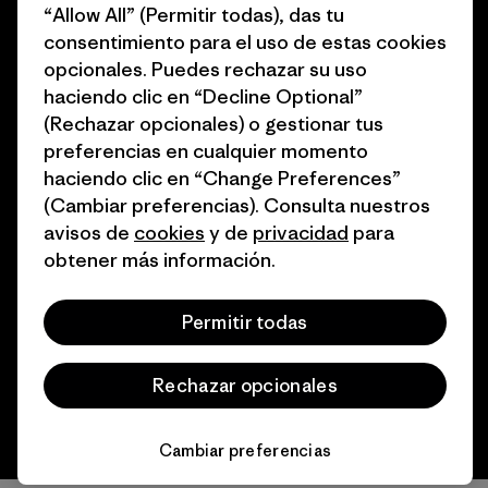
Cómo financiamos
“Allow All” (Permitir todas), das tu
Programa de afiliados
consentimiento para el uso de estas cookies
Tarjetas regalo
opcionales. Puedes rechazar su uso
Mapa del sitio Patagonia
Encuentra una tienda
haciendo clic en “Decline Optional”
España
(Rechazar opcionales) o gestionar tus
preferencias en cualquier momento
haciendo clic en “Change Preferences”
(Cambiar preferencias). Consulta nuestros
avisos de
cookies
y de
privacidad
para
© 2026 Patagonia, Inc. Todos los derechos reservados.
obtener más información.
Permitir todas
español
Rechazar opcionales
Cambiar preferencias