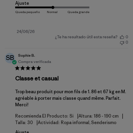
Ajuste
Fecha
24/06/26
¿Te ha resultado útil esta reseña?
0
de
0
publicación
Sophie B.
SB
Compra verificada
Classe et casual
Trop beau produit pour mon fils de 1. 86 et 67 kg en M.
agréable à porter mais classe quand même. Parfait.
Merci!
|
|
Recomienda El Producto:
Si
Altura:
186 - 190 cm
|
Talla:
30
Actividad:
Ropa informal, Senderismo
Ajuste