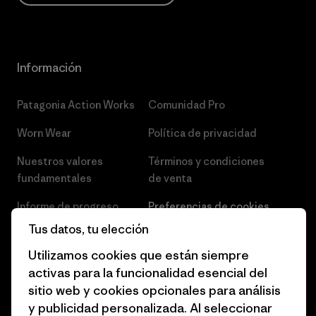
Información
Patagonia Action Works
Comunidad Pro
Worn Wear
Política de privacidad
Nuestros valores
Términos y condiciones
fundamentales
de venta
Informe de progreso
Preferencias de cookies
Tus datos, tu elección
Business Unusual
Empleo
Utilizamos cookies que están siempre
Objetivos climáticos
Prensa
activas para la funcionalidad esencial del
sitio web y cookies opcionales para análisis
1% for the Planet
Programa para profesionales
y publicidad personalizada. Al seleccionar
del sector