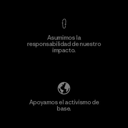
Ver Garantía Blindada
Asumimos la
Más
responsabilidad de nuestro
información
impacto.
Descubre nuestra contribución
Apoyamos el activismo de
base.
Visita Patagonia Action Works