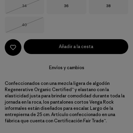
Talla
Talla
Talla
34
36
38
Agotado
Talla
40
Agotado
Añadir a la cesta
Envíos y cambios
Confeccionados con una mezcla ligera de algodón
Regenerative Organic Certified™ y elastano con la
elasticidad justa para brindar comodidad durante toda la
jornada en la roca, los pantalones cortos Venga Rock
informales están diseñados para escalar. Largo de la
entrepierna de 25 cm. Artículo confeccionado en una
fábrica que cuenta con Certificación Fair Trade™.