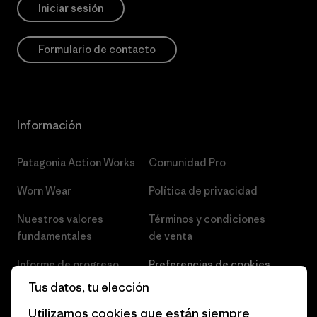
Iniciar sesión
Formulario de contacto
Información
Patagonia Action Works
Comunidad Pro
Worn Wear
Política de privacidad
Nuestros valores
Términos y condiciones
fundamentales
de venta
Informe de progreso
Preferencias de cookies
Tus datos, tu elección
Business Unusual
Empleo
Utilizamos cookies que están siempre