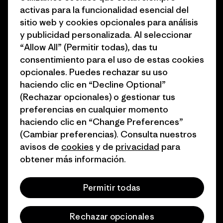
Objetivos climáticos
Prensa
activas para la funcionalidad esencial del
sitio web y cookies opcionales para análisis
1% for the Planet
Programa para profesionales
y publicidad personalizada. Al seleccionar
del sector
Cómo financiamos
“Allow All” (Permitir todas), das tu
Programa de afiliados
consentimiento para el uso de estas cookies
Tarjetas regalo
opcionales. Puedes rechazar su uso
Mapa del sitio Patagonia
Encuentra una tienda
haciendo clic en “Decline Optional”
España
(Rechazar opcionales) o gestionar tus
preferencias en cualquier momento
haciendo clic en “Change Preferences”
(Cambiar preferencias). Consulta nuestros
avisos de
cookies
y de
privacidad
para
© 2026 Patagonia, Inc. Todos los derechos reservados.
obtener más información.
Permitir todas
español
Rechazar opcionales