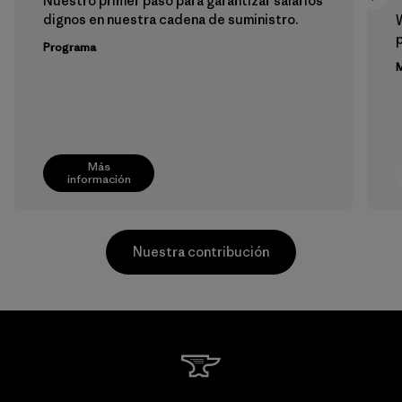
Nuestro primer paso para garantizar salarios
dignos en nuestra cadena de suministro.
p
Programa
M
Más
información
Nuestra contribución