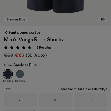
Pantalones cortos
Men's Venga Rock Shorts
112
Reseñas
Puntuación: 4.7 / 5
€ 90
€ 63
(30 % dto.)
Smolder Blue
Color
Smolder Blue
Ofertas
Ofertas
Talla
Encontrar mi talla
Guía de tallaje
Talla
Talla
Talla
28
30
32