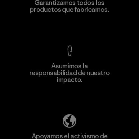
Arvind Limited (Shirting and
Garantizamos todos los
Khaki Divisions)
productos que fabricamos.
F
Material-supplier
Ver Garantía Blindada
Asumimos la
Más
responsabilidad de nuestro
información
impacto.
Descubre nuestra contribución
Apoyamos el activismo de