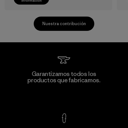
información
Nuestra contribución
Singtex Industrial
Garantizamos todos los
productos que fabricamos.
Material-supplier
F
Ver Garantía Blindada