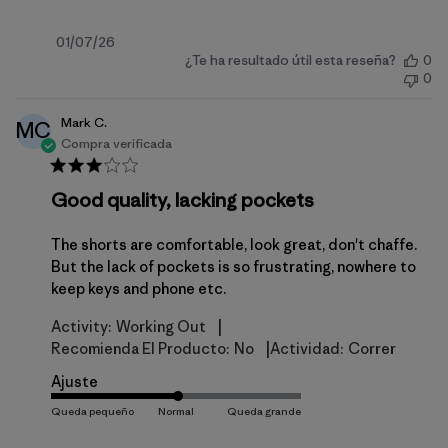
Fecha
01/07/26
¿Te ha resultado útil esta reseña?
0
de
0
publicación
Mark C.
MC
Compra verificada
Good quality, lacking pockets
The shorts are comfortable, look great, don't chaffe.
But the lack of pockets is so frustrating, nowhere to
keep keys and phone etc.
|
Activity:
Working Out
|
Recomienda El Producto:
No
Actividad:
Correr
Ajuste