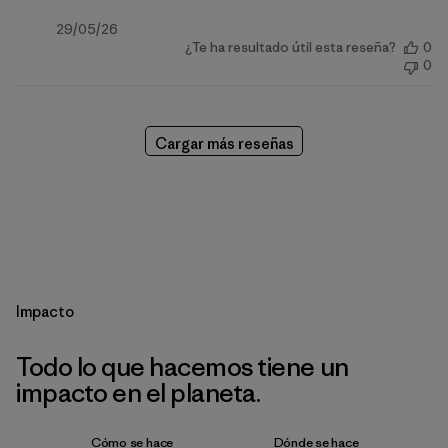
Fecha
29/05/26
¿Te ha resultado útil esta reseña?
0
de
0
publicación
Cargar más reseñas
Impacto
Todo lo que hacemos tiene un
impacto en el planeta.
Cómo se hace
Dónde se hace