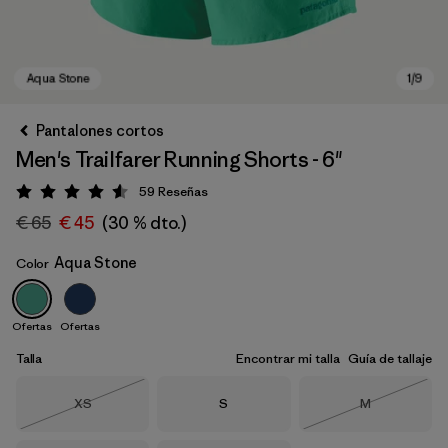
Pantalones cortos
Men's Trailfarer Running Shorts - 6"
59
Reseñas
Puntuación: 4.6 / 5
€ 65
€ 45
(30 % dto.)
Aqua Stone
Color
Aqua Stone
Ofertas
Ofertas
Talla
Encontrar mi talla
Guía de tallaje
Talla
Talla
Talla
XS
S
M
Agotado
Agotado