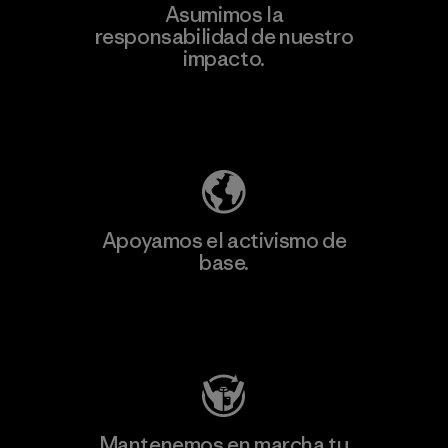
Asumimos la
Más
responsabilidad de nuestro
información
impacto.
Descubre nuestra contribución
Apoyamos el activismo de
base.
Visita Patagonia Action Works
Mantenemos en marcha tu