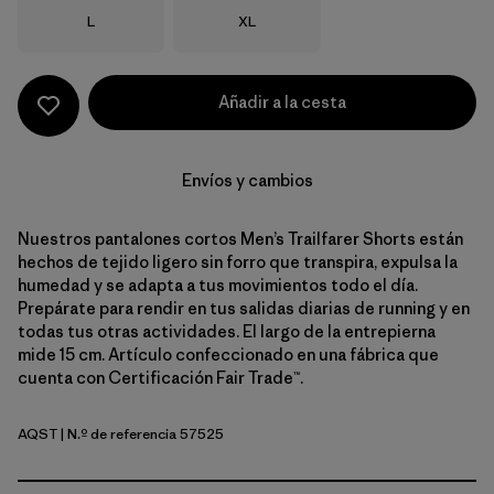
Talla
Talla
L
XL
Añadir a la cesta
Envíos y cambios
Nuestros pantalones cortos Men’s Trailfarer Shorts están
hechos de tejido ligero sin forro que transpira, expulsa la
humedad y se adapta a tus movimientos todo el día.
Prepárate para rendir en tus salidas diarias de running y en
todas tus otras actividades. El largo de la entrepierna
mide 15 cm. Artículo confeccionado en una fábrica que
cuenta con Certificación Fair Trade™.
AQST
| N.º de referencia 57525
Aqua Stone