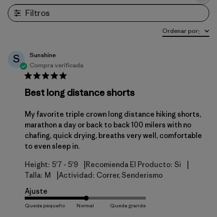
Filtros
Ordenar por
:
Sunshine
S
Compra verificada
Best long distance shorts
My favorite triple crown long distance hiking shorts,
marathon a day or back to back 100 milers with no
chafing, quick drying, breaths very well, comfortable
to even sleep in.
|
|
Height:
5'7 - 5'9
Recomienda El Producto:
Si
|
Talla:
M
Actividad:
Correr, Senderismo
Ajuste