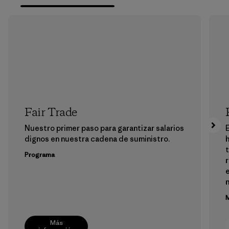
Fair Trade
Nuestro primer paso para garantizar salarios
E
dignos en nuestra cadena de suministro.
h
Programa
e
M
Más