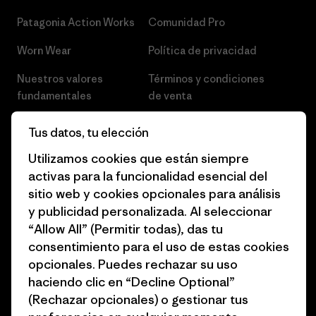
Patagonia Action Works
Comunidad Pro
Worn Wear
Política de privacidad
Nuestros valores
Términos y condiciones
fundamentales
de venta
Informe de progreso
Preferencias de cookies
Tus datos, tu elección
Business Unusual
Empleo
Utilizamos cookies que están siempre
activas para la funcionalidad esencial del
Objetivos climáticos
Prensa
sitio web y cookies opcionales para análisis
1% for the Planet
Programa para profesionales
y publicidad personalizada. Al seleccionar
del sector
“Allow All” (Permitir todas), das tu
Cómo financiamos
consentimiento para el uso de estas cookies
Programa de afiliados
opcionales. Puedes rechazar su uso
Tarjetas regalo
haciendo clic en “Decline Optional”
Mapa del sitio Patagonia
Encuentra una tienda
(Rechazar opcionales) o gestionar tus
España