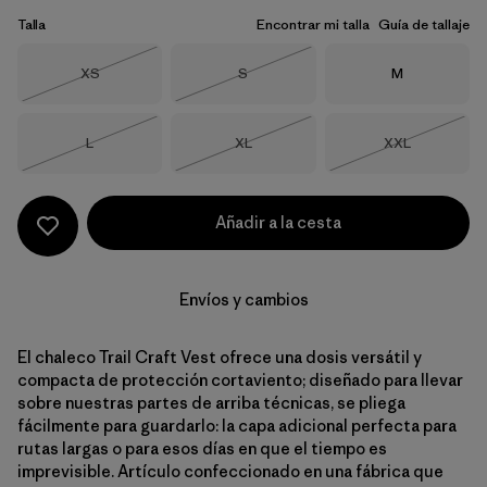
Talla
Encontrar mi talla
Guía de tallaje
Talla
Talla
Talla
XS
S
M
Agotado
Agotado
Talla
Talla
Talla
L
XL
XXL
Agotado
Agotado
Agotado
Añadir a la cesta
Envíos y cambios
El chaleco Trail Craft Vest ofrece una dosis versátil y
compacta de protección cortaviento; diseñado para llevar
sobre nuestras partes de arriba técnicas, se pliega
fácilmente para guardarlo: la capa adicional perfecta para
rutas largas o para esos días en que el tiempo es
imprevisible. Artículo confeccionado en una fábrica que