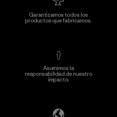
Toyota Tsusho
Garantizamos todos los
productos que fabricamos.
Material-supplier
F
Ver Garantía Blindada
Asumimos la
Más
responsabilidad de nuestro
información
impacto.
Descubre nuestra contribución