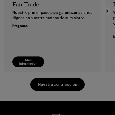
Fair Trade
Nuestro primer paso para garantizar salarios
dignos en nuestra cadena de suministro.
p
Programa
f
M
Más
información
Nuestra contribución