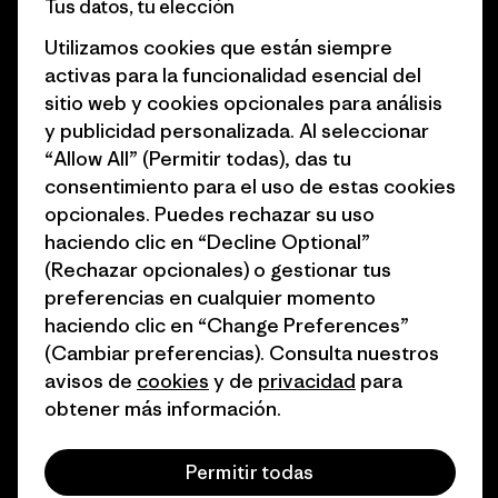
Tus datos, tu elección
Business Unusual
Empleo
Utilizamos cookies que están siempre
Objetivos climáticos
Prensa
activas para la funcionalidad esencial del
sitio web y cookies opcionales para análisis
1% for the Planet
Programa para profesionales
y publicidad personalizada. Al seleccionar
del sector
Cómo financiamos
“Allow All” (Permitir todas), das tu
Programa de afiliados
consentimiento para el uso de estas cookies
Tarjetas regalo
opcionales. Puedes rechazar su uso
Mapa del sitio Patagonia
Encuentra una tienda
haciendo clic en “Decline Optional”
España
(Rechazar opcionales) o gestionar tus
preferencias en cualquier momento
haciendo clic en “Change Preferences”
(Cambiar preferencias). Consulta nuestros
avisos de
cookies
y de
privacidad
para
© 2026 Patagonia, Inc. Todos los derechos reservados.
obtener más información.
Permitir todas
español