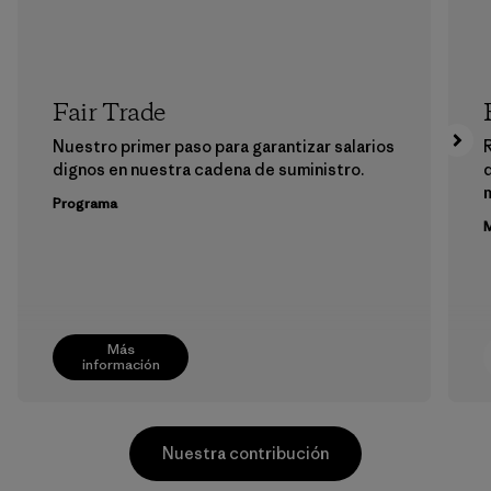
Fair Trade
Nuestro primer paso para garantizar salarios
dignos en nuestra cadena de suministro.
m
Programa
M
Más
información
Nuestra contribución