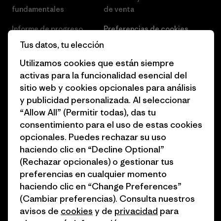
fundamentales
de venta
Informe de progreso
Preferencias de cookies
Tus datos, tu elección
Business Unusual
Empleo
Utilizamos cookies que están siempre
Objetivos climáticos
Prensa
activas para la funcionalidad esencial del
sitio web y cookies opcionales para análisis
1% for the Planet
Programa para profesionales
y publicidad personalizada. Al seleccionar
del sector
Cómo financiamos
“Allow All” (Permitir todas), das tu
Programa de afiliados
consentimiento para el uso de estas cookies
Tarjetas regalo
opcionales. Puedes rechazar su uso
Mapa del sitio Patagonia
Encuentra una tienda
haciendo clic en “Decline Optional”
España
(Rechazar opcionales) o gestionar tus
preferencias en cualquier momento
haciendo clic en “Change Preferences”
(Cambiar preferencias). Consulta nuestros
avisos de
cookies
y de
privacidad
para
© 2026 Patagonia, Inc. Todos los derechos reservados.