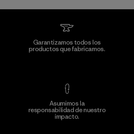
V.T. Garment Co., Ltd.
Garantizamos todos los
productos que fabricamos.
Factory
M
Ver Garantía Blindada
Asumimos la
Más
responsabilidad de nuestro
información
impacto.