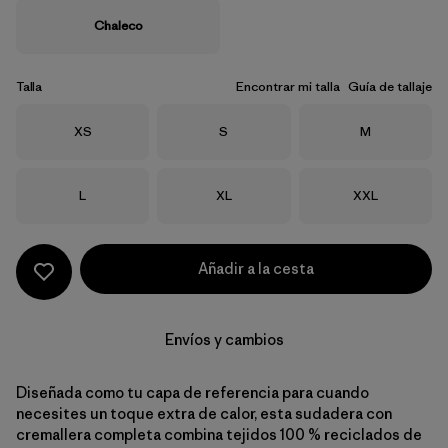
Chaleco
Talla
Encontrar mi talla
Guía de tallaje
Talla
Talla
Talla
XS
S
M
Talla
Talla
Talla
L
XL
XXL
Añadir a la cesta
Envíos y cambios
Diseñada como tu capa de referencia para cuando
necesites un toque extra de calor, esta sudadera con
cremallera completa combina tejidos 100 % reciclados de