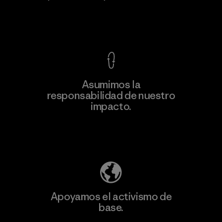
Ver Garantía Blindada
Asumimos la
Más
responsabilidad de nuestro
información
impacto.
Descubre nuestra contribución
Apoyamos el activismo de
base.