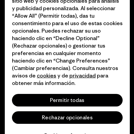
sitio web y cookies opcionales para análisis
1% for the Planet
Programa para profesionales
y publicidad personalizada. Al seleccionar
del sector
Cómo financiamos
“Allow All” (Permitir todas), das tu
Programa de afiliados
consentimiento para el uso de estas cookies
Tarjetas regalo
opcionales. Puedes rechazar su uso
Mapa del sitio Patagonia
Encuentra una tienda
haciendo clic en “Decline Optional”
España
(Rechazar opcionales) o gestionar tus
preferencias en cualquier momento
haciendo clic en “Change Preferences”
(Cambiar preferencias). Consulta nuestros
avisos de
cookies
y de
privacidad
para
© 2026 Patagonia, Inc. Todos los derechos reservados.
obtener más información.
Permitir todas
español
Rechazar opcionales