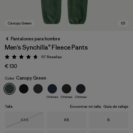
Pantalones para hombre
Men's Synchilla® Fleece Pants
117
Reseñas
Puntuación: 4.7 / 5
€ 130
Canopy Green
Color
Canopy Green
Ofertas
Ofertas
Ofertas
Talla
Encontrar mi talla
Guía de tallaje
Talla
Talla
Talla
XXS
XS
S
Agotado