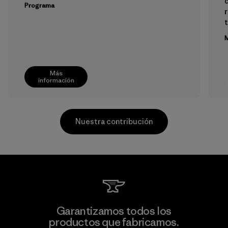
Programa
M
Más
información
Nuestra contribución
Supertex El Salvador
Garantizamos todos los
productos que fabricamos.
Factory
M