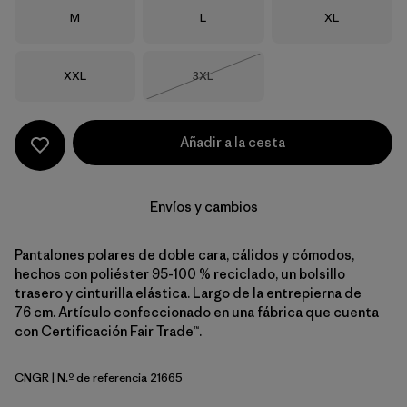
Talla
Talla
Talla
M
L
XL
Talla
Talla
XXL
3XL
Agotado
Añadir a la cesta
Envíos y cambios
Pantalones polares de doble cara, cálidos y cómodos,
hechos con poliéster 95-100 % reciclado, un bolsillo
trasero y cinturilla elástica. Largo de la entrepierna de
76 cm. Artículo confeccionado en una fábrica que cuenta
con Certificación Fair Trade™.
CNGR
| N.º de referencia 21665
Canopy Green