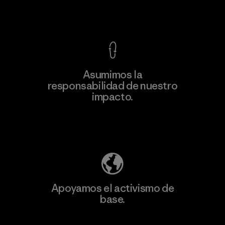
F
Ver Garantía Blindada
Asumimos la
Más
responsabilidad de nuestro
información
impacto.
Descubre nuestra contribución
Apoyamos el activismo de
base.