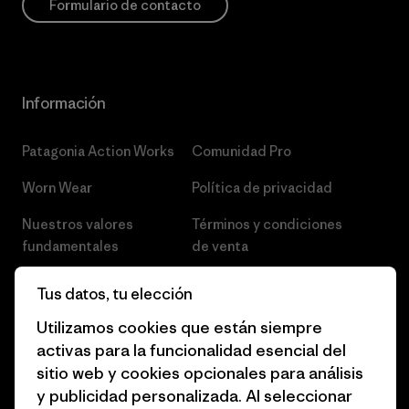
Formulario de contacto
Información
Patagonia Action Works
Comunidad Pro
Worn Wear
Política de privacidad
Nuestros valores
Términos y condiciones
fundamentales
de venta
Informe de progreso
Preferencias de cookies
Tus datos, tu elección
Business Unusual
Empleo
Utilizamos cookies que están siempre
activas para la funcionalidad esencial del
Objetivos climáticos
Prensa
sitio web y cookies opcionales para análisis
1% for the Planet
Programa para profesionales
y publicidad personalizada. Al seleccionar