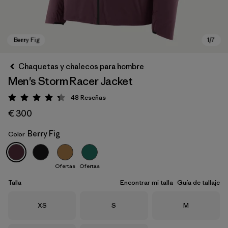
Chaquetas y chalecos para hombre
Men's Storm Racer Jacket
48
Reseñas
Puntuación: 4.3 / 5
€ 300
Berry Fig
Color
Berry Fig
Ofertas
Ofertas
Talla
Encontrar mi talla
Guía de tallaje
Talla
Talla
Talla
XS
S
M