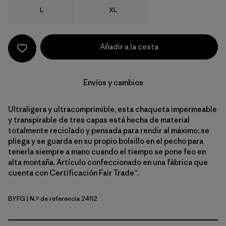
Talla
Talla
L
XL
Añadir a la cesta
Envíos y cambios
Ultraligera y ultracomprimible, esta chaqueta impermeable
y transpirable de tres capas está hecha de material
totalmente reciclado y pensada para rendir al máximo; se
pliega y se guarda en su propio bolsillo en el pecho para
tenerla siempre a mano cuando el tiempo se pone feo en
alta montaña. Artículo confeccionado en una fábrica que
cuenta con Certificación Fair Trade™.
BYFG
| N.º de referencia 24112
Berry Fig