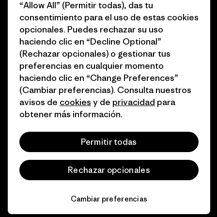
del sector
“Allow All” (Permitir todas), das tu
Cómo financiamos
consentimiento para el uso de estas cookies
Programa de afiliados
opcionales. Puedes rechazar su uso
Tarjetas regalo
haciendo clic en “Decline Optional”
Mapa del sitio Patagonia
Encuentra una tienda
(Rechazar opcionales) o gestionar tus
España
preferencias en cualquier momento
haciendo clic en “Change Preferences”
(Cambiar preferencias). Consulta nuestros
avisos de
cookies
y de
privacidad
para
obtener más información.
© 2026 Patagonia, Inc. Todos los derechos reservados.
Permitir todas
español
Rechazar opcionales
Cambiar preferencias