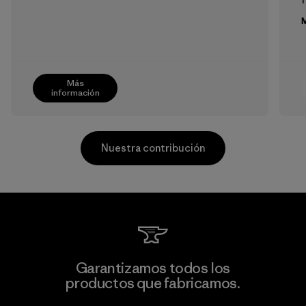
M
Más
información
Nuestra contribución
Toyota Tsusho
Garantizamos todos los
productos que fabricamos.
Material-supplier