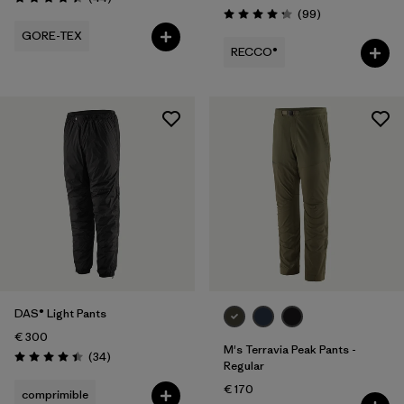
Puntuación: 4.4 / 5
Reseñas
(99
)
Puntuación: 4.3 / 5
GORE-TEX
RECCO®
DAS® Light Pants
€ 300
M's Terravia Peak Pants -
Reseñas
(34
)
Puntuación: 4.4 / 5
Regular
€ 170
comprimible