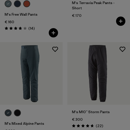
M's Terravia Peak Pants -
Short
M's Free Wall Pants
€ 170
€ 160
Reseñas
(14
)
Puntuación: 3.9 / 5
M's M10™ Storm Pants
€ 300
M's Mixed Alpine Pants
Reseñas
(22
)
Puntuación: 4.7 / 5