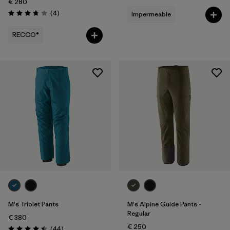
€ 280
Reseñas
(4
)
impermeable
Puntuación: 3.8 / 5
RECCO®
M's Triolet Pants
M's Alpine Guide Pants -
Regular
€ 380
€ 250
Reseñas
(44
)