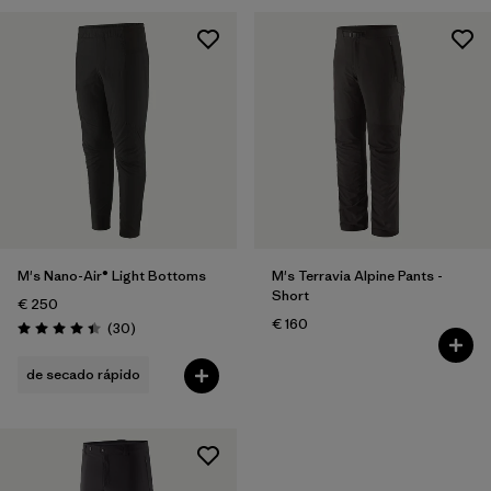
M's Nano-Air® Light Bottoms
M's Terravia Alpine Pants -
Short
€ 250
€ 160
Reseñas
(30
)
Puntuación: 4.4 / 5
de secado rápido