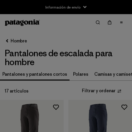
Información de envío
Filtrar y ordenar
Borrar todo
Ordenar por
Hombre
Filtrar por
Size
Pantalones de escalada para
XS
(8)
hombre
S
(8)
Pantalones y pantalones cortos
Polares
Camisas y camise
M
(8)
Filtrar y ordenar
17 artículos
L
(8)
XL
(8)
XXL
(7)