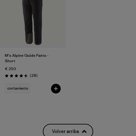
M's Alpine Guide Pants -
Short
€ 250
Reseñas
(28
)
Puntuación: 4.5 / 5
cortaviento
Volver arriba