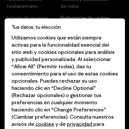
fundamentales
de venta
Informe de progreso
Preferencias de cookies
Tus datos, tu elección
Business Unusual
Empleo
Utilizamos cookies que están siempre
Objetivos climáticos
Prensa
activas para la funcionalidad esencial del
sitio web y cookies opcionales para análisis
1% for the Planet
Programa para profesionales
y publicidad personalizada. Al seleccionar
del sector
Cómo financiamos
“Allow All” (Permitir todas), das tu
Programa de afiliados
consentimiento para el uso de estas cookies
Tarjetas regalo
opcionales. Puedes rechazar su uso
Mapa del sitio Patagonia
Encuentra una tienda
haciendo clic en “Decline Optional”
España
(Rechazar opcionales) o gestionar tus
preferencias en cualquier momento
haciendo clic en “Change Preferences”
(Cambiar preferencias). Consulta nuestros
avisos de
cookies
y de
privacidad
para
© 2026 Patagonia, Inc. Todos los derechos reservados.