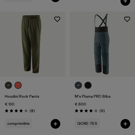
Houdini Rock Pants
M's Pluma PRO Bibs
€ 130
€ 600
Reseñas
Reseñas
(8
)
(9
)
Puntuación: 3.9 / 5
Puntuación: 4.0 / 5
comprimible
GORE-TEX