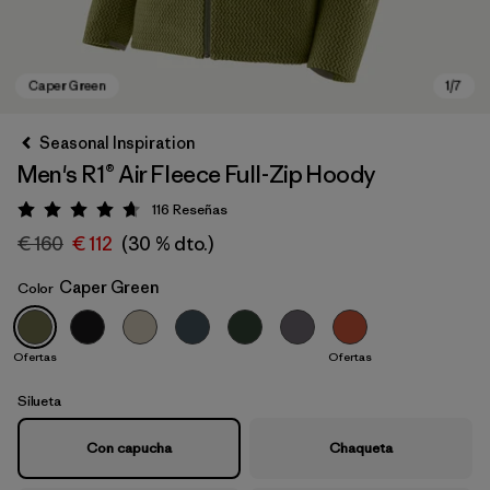
Seasonal Inspiration
Men's R1® Air Fleece Full-Zip Hoody
116
Reseñas
Puntuación: 4.7 / 5
€ 160
€ 112
(30 % dto.)
Caper Green
Color
Caper Green
Ofertas
Ofertas
Silueta
Con capucha
Chaqueta