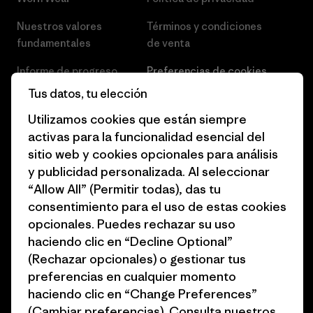
Nuestros valores
Términos y condiciones
fundamentales
de venta
Informe de progreso
Preferencias de cookies
Tus datos, tu elección
Business Unusual
Empleo
Utilizamos cookies que están siempre
Objetivos climáticos
Prensa
activas para la funcionalidad esencial del
sitio web y cookies opcionales para análisis
1% for the Planet
Programa para profesionales
y publicidad personalizada. Al seleccionar
del sector
Cómo financiamos
“Allow All” (Permitir todas), das tu
Programa de afiliados
consentimiento para el uso de estas cookies
Tarjetas regalo
opcionales. Puedes rechazar su uso
Mapa del sitio Patagonia
Encuentra una tienda
haciendo clic en “Decline Optional”
España
(Rechazar opcionales) o gestionar tus
preferencias en cualquier momento
haciendo clic en “Change Preferences”
(Cambiar preferencias). Consulta nuestros