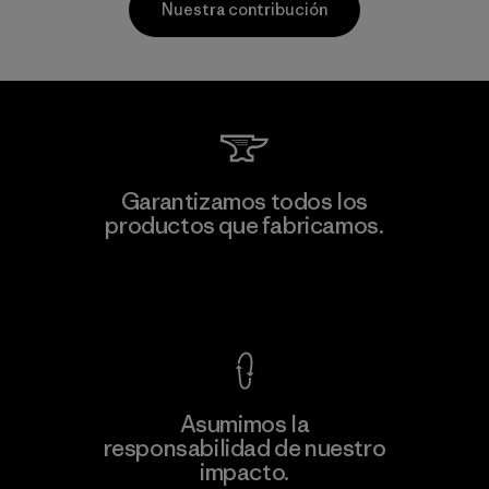
Nuestra contribución
Kingwhale Industries Corp.
Garantizamos todos los
productos que fabricamos.
Material-supplier
F
Ver Garantía Blindada
Asumimos la
Más
responsabilidad de nuestro
información
impacto.