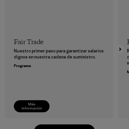
Fair Trade
Nuestro primer paso para garantizar salarios
dignos en nuestra cadena de suministro.
m
Programa
M
Más
información