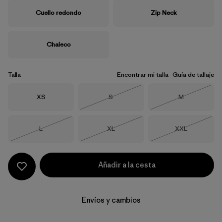
Cuello redondo
Zip Neck
Chaleco
Talla
Encontrar mi talla
Guía de tallaje
Talla
Talla
Talla
XS
S
M
Agotado
Agotado
Talla
Talla
Talla
L
XL
XXL
Agotado
Agotado
Agotado
Añadir a la cesta
Envíos y cambios