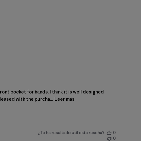
ront pocket for hands. I think it is well designed
pleased with the purcha...
Leer más
¿Te ha resultado útil esta reseña?
0
0