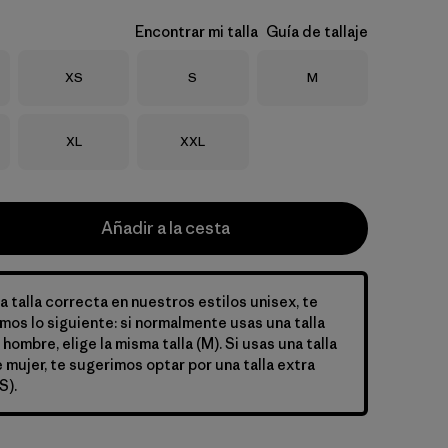
Encontrar mi talla
Guía de tallaje
Talla
Talla
Talla
XS
S
M
Talla
Talla
XL
XXL
Añadir a la cesta
la talla correcta en nuestros estilos unisex, te
s lo siguiente: si normalmente usas una talla
ombre, elige la misma talla (M). Si usas una talla
mujer, te sugerimos optar por una talla extra
S).