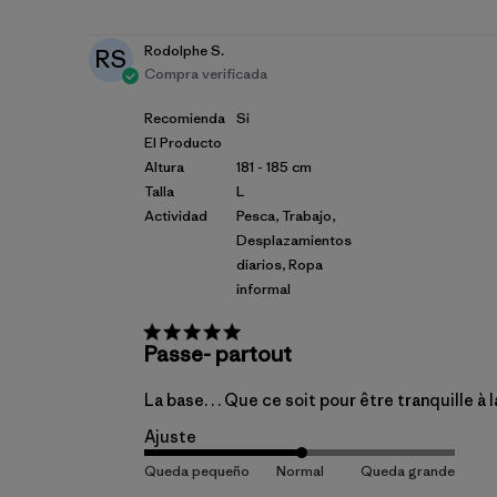
publicación
Rodolphe S.
RS
Compra verificada
Recomienda
Si
El Producto
Altura
181 - 185 cm
Talla
L
Actividad
Pesca, Trabajo,
Desplazamientos
diarios, Ropa
informal
Passe- partout
La base. . . Que ce soit pour être tranquille à
Ajuste