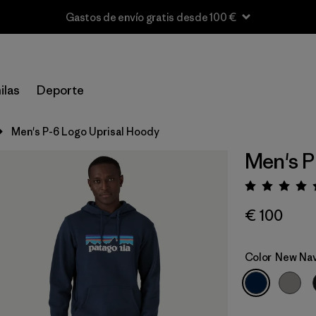
Gastos de envío gratis desde 100 €
ilas
Deporte
Men's P-6 Logo Uprisal Hoody
Men's P
Puntua
€ 100
Color
New Na