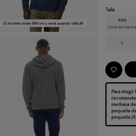
Talla
Talla
XXS
El modelo mide 188 cm y está usando talla M
Lista de espera
Talla
L
Para elegir 
recomendamo
mediana de h
pequeña de 
pequeña (X