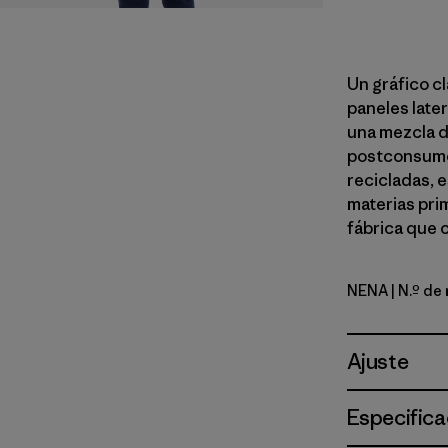
Un gráfico c
paneles later
una mezcla d
postconsumo. 
recicladas, 
materias pri
fábrica que 
NENA
| N.º de
New Navy
Ajuste
Especifica