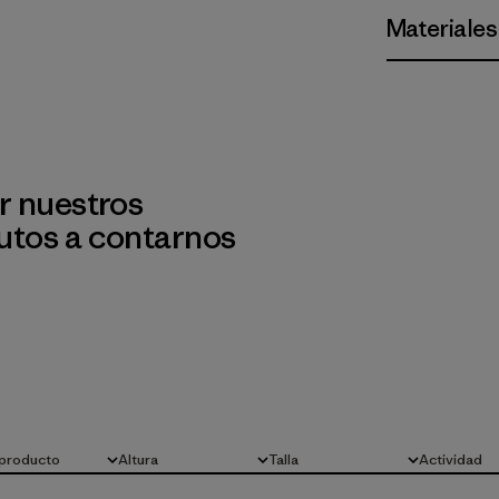
Materiales
r nuestros
utos a contarnos
 producto
Altura
Talla
Actividad
Todo
Todo
Todo