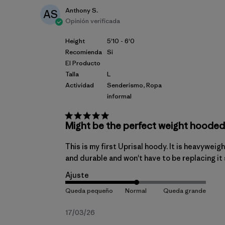
Anthony S.
AS
Opinión verificada
Height
5'10 - 6'0
Recomienda
Si
El Producto
Talla
L
Actividad
Senderismo, Ropa
informal
Might be the perfect weight hooded
This is my first Uprisal hoody. It is heavyweig
and durable and won't have to be replacing it s
Ajuste
Fecha
17/03/26
de