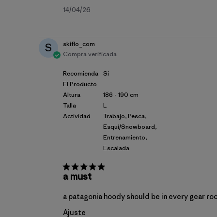
Fecha
14/04/26
de
publicación
skiflo_com
S
Compra verificada
Recomienda
Si
El Producto
Altura
186 - 190 cm
Talla
L
Actividad
Trabajo, Pesca,
Esquí/Snowboard,
Entrenamiento,
Escalada
a must
a patagonia hoody should be in every gear ro
Ajuste