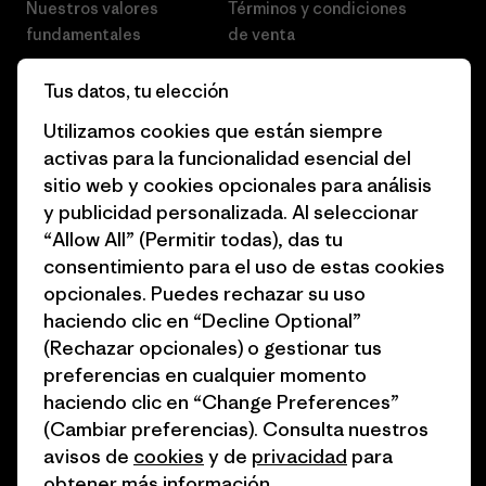
Nuestros valores
Términos y condiciones
fundamentales
de venta
Informe de progreso
Preferencias de cookies
Tus datos, tu elección
Business Unusual
Empleo
Utilizamos cookies que están siempre
activas para la funcionalidad esencial del
Objetivos climáticos
Prensa
sitio web y cookies opcionales para análisis
1% for the Planet
Programa para profesionales
y publicidad personalizada. Al seleccionar
del sector
“Allow All” (Permitir todas), das tu
Cómo financiamos
consentimiento para el uso de estas cookies
Programa de afiliados
opcionales. Puedes rechazar su uso
Tarjetas regalo
haciendo clic en “Decline Optional”
Mapa del sitio Patagonia
Encuentra una tienda
(Rechazar opcionales) o gestionar tus
España
preferencias en cualquier momento
haciendo clic en “Change Preferences”
(Cambiar preferencias). Consulta nuestros
avisos de
cookies
y de
privacidad
para
obtener más información.
© 2026 Patagonia, Inc. Todos los derechos reservados.