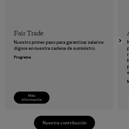
Fair Trade
Nuestro primer paso para garantizar salarios
N
dignos en nuestra cadena de suministro.
r
Programa
h
M
Más
información
Nuestra contribución