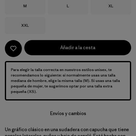
Talla
Talla
Talla
M
L
XL
Talla
XXL
Añadir a la cesta
Para elegir la talla correcta en nuestros estilos unisex, te
recomendamos lo siguiente: si normalmente usas una talla
mediana de hombre, elige la misma talla (M). Si usas una talla
pequeña de mujer, te sugerimos optar por una talla extra
pequeña (XS).
Envíos y cambios
Un gráfico clásico en una sudadera con capucha que tiene
paneles laterales, puños y bajo de canalé. Está hecha con