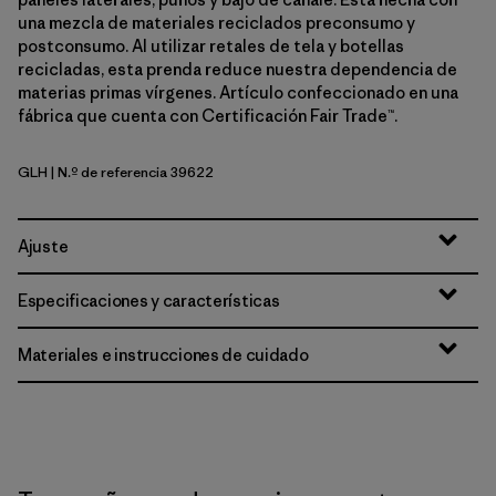
una mezcla de materiales reciclados preconsumo y
postconsumo. Al utilizar retales de tela y botellas
recicladas, esta prenda reduce nuestra dependencia de
materias primas vírgenes. Artículo confeccionado en una
fábrica que cuenta con Certificación Fair Trade™.
GLH
| N.º de referencia 39622
Gravel Heather
Ajuste
Especificaciones y características
Materiales e instrucciones de cuidado