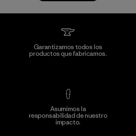
Vertical Knits S.A. de C.V.
Garantizamos todos los
productos que fabricamos.
Factory
Ver Garantía Blindada
Asumimos la
Más
responsabilidad de nuestro
información
impacto.