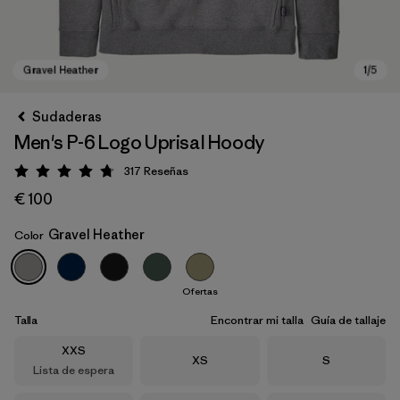
Sudaderas
Men's P-6 Logo Uprisal Hoody
317
Reseñas
Puntuación: 4.8 / 5
€ 100
Gravel Heather
Color
Gravel Heather
Ofertas
Talla
Encontrar mi talla
Guía de tallaje
Talla
XXS
Talla
Talla
XS
S
Lista de espera