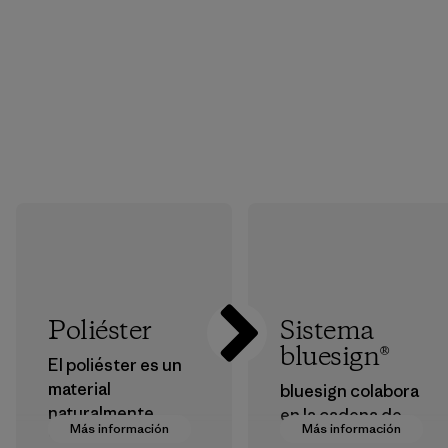
Poliéster
Sistema
bluesign®
El poliéster es un
material
bluesign colabora
naturalmente
en la cadena de
Más información
Más información
hidrófugo
suministro para