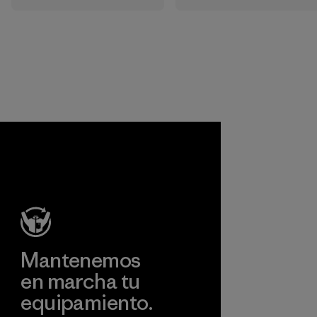
resistente a las
aprobar productos
inclemencias del
que sean seguros
tiempo. Usamos
para el
principalmente
medioambiente, las
poliéster reciclado
personas que los
y estamos
fabrican y los
trabajando para
consumidores.
eliminar todo el
Programa
poliéster virgen de
nuestros
productos para
finales de 2025.
Material
Mantenemos
en marcha tu
equipamiento.