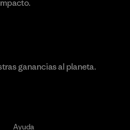
impacto.
Visita Patagonia Action
Works
Descubre nuestra
ontribución
ras ganancias al planeta.
Ayuda