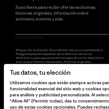
Suscríbete para recibir ofertas exclusivas,
historias originales, información sobre
activismo, eventos y más.
Correo electrónico
Al hacer clic en el botón «Suscribirme», doy mi consentimiento a
Patagonia para el tratamiento de mi dirección de correo
electrónico y para que me envíe mensajes de correo electrónico
acerca de productos destacados, historias originales,
información sobre activismo, noticias de eventos y más de
acuerdo con la
política de privacidad
de Patagonia.
Tus datos, tu elección
Suscribirme
Utilizamos cookies que están siempre activas par
funcionalidad esencial del sitio web y cookies op
para análisis y publicidad personalizada. Al selec
“Allow All” (Permitir todas), das tu consentimiento
uso de estas cookies opcionales. Puedes rechaza