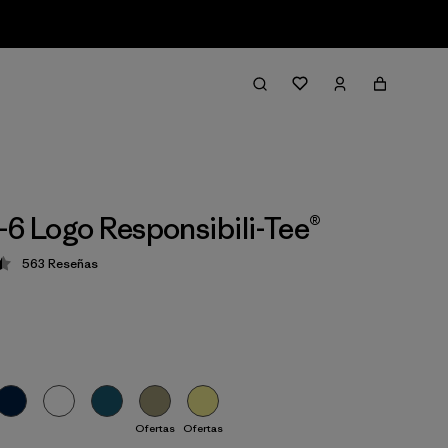
-6 Logo Responsibili-Tee®
563
Reseñas
ción: 4.5 / 5
Ofertas
Ofertas