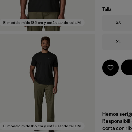
Talla
Talla
El modelo mide 185 cm y está usando talla M
XS
Talla
XL
Hemos serigr
Responsibili
El modelo mide 185 cm y está usando talla M
corta con rib