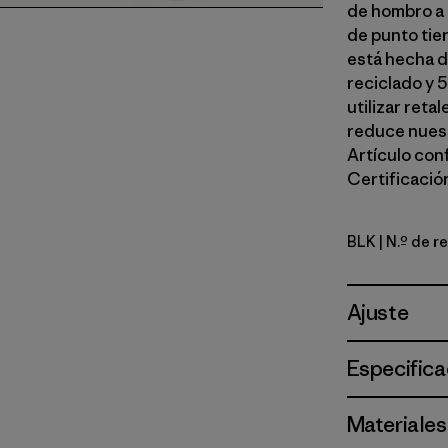
de hombro a 
de punto tie
está hecha 
reciclado y 
utilizar reta
reduce nuest
Artículo con
Certificación
BLK
| N.º de 
Black
Ajuste
Especifica
Materiales