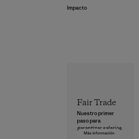
Impacto
Fair Trade
Nuestro primer
paso para
garantizar salarios
Más información
dignos en nuestra