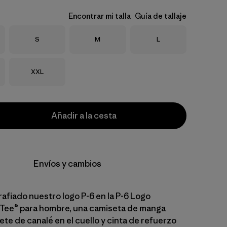
Encontrar mi talla
Guía de tallaje
Talla
Talla
Talla
S
M
L
Talla
XXL
Añadir a la cesta
Envíos y cambios
afiado nuestro logo P-6 en la P-6 Logo
-Tee® para hombre, una camiseta de manga
ete de canalé en el cuello y cinta de refuerzo