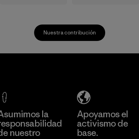
retales de algodón
dependence on
preconsumo
virgin petroleum-
recogidos de los
based materials.
suelos de fábricas
Material
Nuestra contribución
y hilanderías, así
como de residuos
postconsumo que,
de otro modo,
Vertical Knits
acabarían en
S.A. de C.V.
vertederos.
Material
Factory
Más información
Asumimos la
Apoyamos el
responsabilidad
activismo de
de nuestro
base.