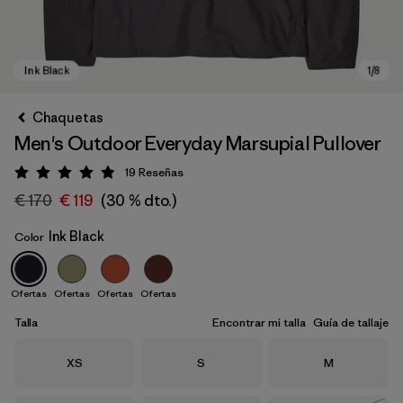
Chaquetas
Men's Outdoor Everyday Marsupial Pullover
19
Reseñas
Puntuación: 4.9 / 5
€ 170
€ 119
(30 % dto.)
Ink Black
Color
Ink Black
Ofertas
Ofertas
Ofertas
Ofertas
Talla
Encontrar mi talla
Guía de tallaje
Talla
Talla
Talla
XS
S
M