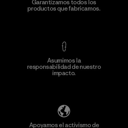
Formosa Taffeta Co., Ltd.
Garantizamos todos los
productos que fabricamos.
Material-supplier
F
Ver Garantía Blindada
Asumimos la
Más
responsabilidad de nuestro
información
impacto.
Descubre nuestra contribución
Apoyamos el activismo de