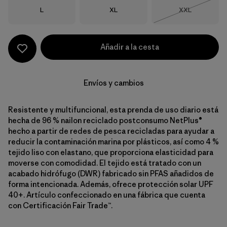
Talla
Talla
Talla
L
XL
XXL
Agotado
Añadir a la cesta
Envíos y cambios
Resistente y multifuncional, esta prenda de uso diario está
hecha de 96 % nailon reciclado postconsumo NetPlus®
hecho a partir de redes de pesca recicladas para ayudar a
reducir la contaminación marina por plásticos, así como 4 %
tejido liso con elastano, que proporciona elasticidad para
moverse con comodidad. El tejido está tratado con un
acabado hidrófugo (DWR) fabricado sin PFAS añadidos de
forma intencionada. Además, ofrece protección solar UPF
40+. Artículo confeccionado en una fábrica que cuenta
con Certificación Fair Trade™.