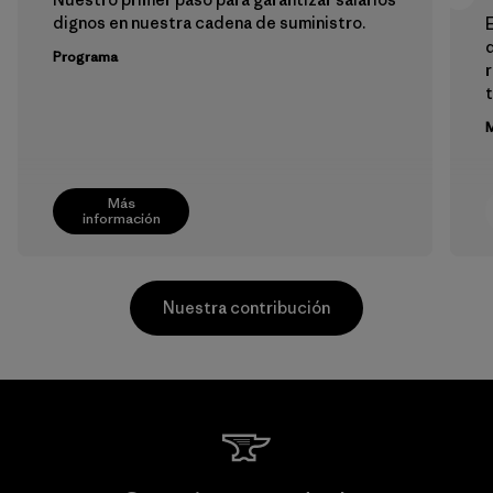
dignos en nuestra cadena de suministro.
E
Programa
M
Más
información
Nuestra contribución