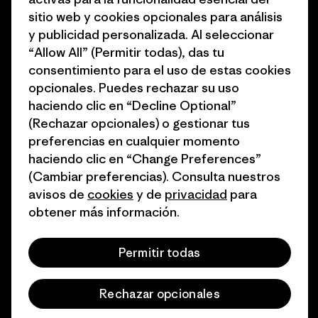
Objetivos climáticos
Prensa
sitio web y cookies opcionales para análisis
1% for the Planet
Programa para profesionales
y publicidad personalizada. Al seleccionar
del sector
“Allow All” (Permitir todas), das tu
Cómo financiamos
consentimiento para el uso de estas cookies
Programa de afiliados
opcionales. Puedes rechazar su uso
Tarjetas regalo
haciendo clic en “Decline Optional”
Mapa del sitio Patagonia
Encuentra una tienda
(Rechazar opcionales) o gestionar tus
España
preferencias en cualquier momento
haciendo clic en “Change Preferences”
(Cambiar preferencias). Consulta nuestros
avisos de
cookies
y de
privacidad
para
obtener más información.
© 2026 Patagonia, Inc. Todos los derechos reservados.
Permitir todas
español
Rechazar opcionales