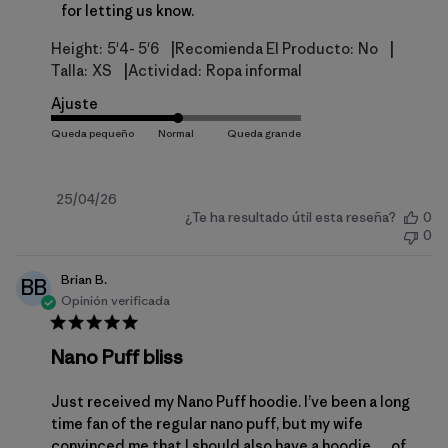
for letting us know.
|
|
Height:
5'4- 5'6
Recomienda El Producto:
No
|
Talla:
XS
Actividad:
Ropa informal
Ajuste
Fecha
25/04/26
¿Te ha resultado útil esta reseña?
0
de
0
publicación
Brian B.
BB
Opinión verificada
Nano Puff bliss
Just received my Nano Puff hoodie. I’ve been a long
time fan of the regular nano puff, but my wife
convinced me that I should also have a hoodie … of