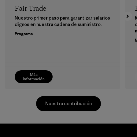
Fair Trade
Nuestro primer paso para garantizar salarios
dignos en nuestra cadena de suministro.
m
Programa
M
Más
información
Nuestra contribución