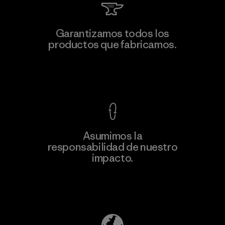
Kwang Viet Garment Co., Ltd
Garantizamos todos los
productos que fabricamos.
Factory
M
Ver Garantía Blindada
Asumimos la
Más
responsabilidad de nuestro
información
impacto.
Descubre nuestra contribución