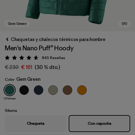
Chaquetas y chalecos térmicos para hombre
Men's Nano Puff® Hoody
845
Reseñas
Puntuación: 4.6 / 5
€ 230
€ 161
(30 % dto.)
Gem Green
Color
Gem Green
Ofertas
Silueta
Chaqueta
Con capucha