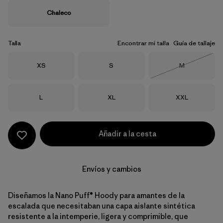
Chaleco
Talla
Encontrar mi talla
Guía de tallaje
Talla
Talla
Talla
XS
S
M
Agotado
Talla
Talla
Talla
L
XL
XXL
Añadir a la cesta
Envíos y cambios
Diseñamos la Nano Puff® Hoody para amantes de la
escalada que necesitaban una capa aislante sintética
resistente a la intemperie, ligera y comprimible, que