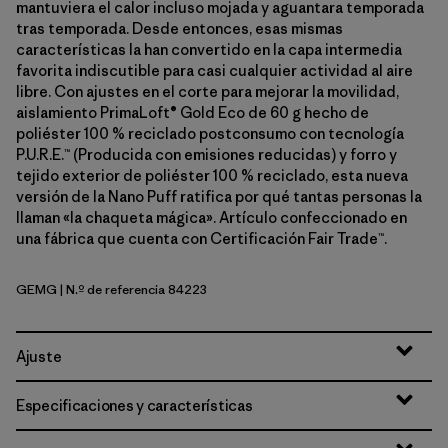
mantuviera el calor incluso mojada y aguantara temporada
tras temporada. Desde entonces, esas mismas
características la han convertido en la capa intermedia
favorita indiscutible para casi cualquier actividad al aire
libre. Con ajustes en el corte para mejorar la movilidad,
aislamiento PrimaLoft® Gold Eco de 60 g hecho de
poliéster 100 % reciclado postconsumo con tecnología
P.U.R.E.™ (Producida con emisiones reducidas) y forro y
tejido exterior de poliéster 100 % reciclado, esta nueva
versión de la Nano Puff ratifica por qué tantas personas la
llaman «la chaqueta mágica». Artículo confeccionado en
una fábrica que cuenta con Certificación Fair Trade™.
GEMG
| N.º de referencia 84223
Gem Green
Ajuste
Especificaciones y características