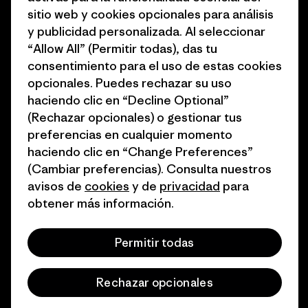
sitio web y cookies opcionales para análisis
Business Unusual
Empleo
y publicidad personalizada. Al seleccionar
Objetivos climáticos
Prensa
“Allow All” (Permitir todas), das tu
consentimiento para el uso de estas cookies
1% for the Planet
Programa para profesionales
opcionales. Puedes rechazar su uso
del sector
Cómo financiamos
haciendo clic en “Decline Optional”
Programa de afiliados
(Rechazar opcionales) o gestionar tus
Tarjetas regalo
preferencias en cualquier momento
Mapa del sitio Patagonia
haciendo clic en “Change Preferences”
Encuentra una tienda
España
(Cambiar preferencias). Consulta nuestros
avisos de
cookies
y de
privacidad
para
obtener más información.
Permitir todas
© 2026 Patagonia, Inc. Todos los derechos reservados.
Rechazar opcionales
español