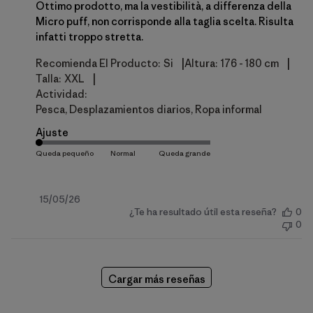
Ottimo prodotto, ma la vestibilità, a differenza della
Micro puff, non corrisponde alla taglia scelta. Risulta
infatti troppo stretta.
|
|
Recomienda El Producto:
Si
Altura:
176 - 180 cm
|
Talla:
XXL
Actividad:
Pesca, Desplazamientos diarios, Ropa informal
Ajuste
Fecha
15/05/26
¿Te ha resultado útil esta reseña?
0
de
0
publicación
Cargar más reseñas