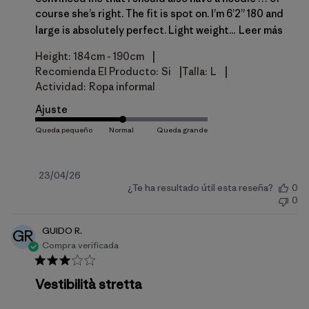
course she’s right. The fit is spot on. I’m 6’2” 180 and
large is absolutely perfect. Light weight...
Leer más
|
Height:
184cm - 190cm
|
|
Recomienda El Producto:
Si
Talla:
L
Actividad:
Ropa informal
Ajuste
Fecha
23/04/26
¿Te ha resultado útil esta reseña?
0
de
0
publicación
GUIDO R.
GR
Compra verificada
Vestibilità stretta