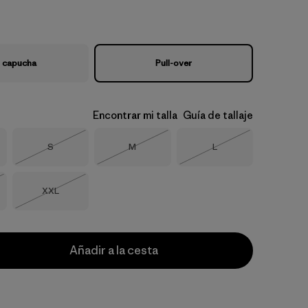
 capucha
Pull-over
Encontrar mi talla
Guía de tallaje
Talla
Talla
Talla
S
M
L
Agotado
Agotado
Agotado
Talla
XXL
o
Agotado
Añadir a la cesta