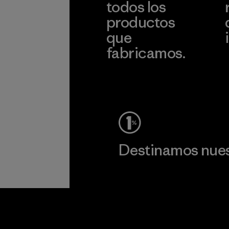
todos los
productos
que
fabricamos.
c
Ver Garantía Blindada
Destinamos nuest
Lee nuestro compromiso