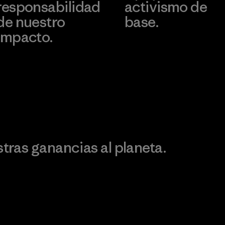
responsabilidad
activismo de
de nuestro
base.
impacto.
Visita Patagonia Action
Works
Descubre nuestra
ontribución
ras ganancias al planeta.