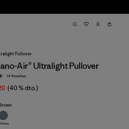
ralight Pullover
ano-Air® Ultralight Pullover
74
Reseñas
ción: 4.5 / 5
20
(40 % dto.)
Brown
fertas