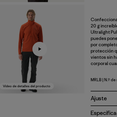
Confeccionad
20 g increíb
Ultralight Pu
puedes poner
por completo 
protección q
vientos sin 
corporal cua
MRLB
| N.º d
Marlow B
Vídeo de detalles del producto
Ajuste
Especifica