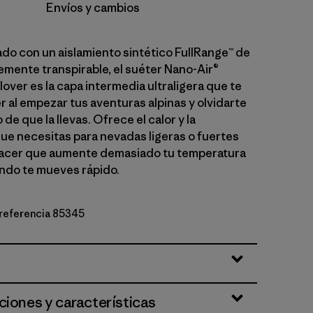
Envíos y cambios
o con un aislamiento sintético FullRange™ de
lemente transpirable, el suéter Nano-Air®
llover es la capa intermedia ultraligera que te
 al empezar tus aventuras alpinas y olvidarte
de que la llevas. Ofrece el calor y la
ue necesitas para nevadas ligeras o fuertes
hacer que aumente demasiado tu temperatura
ndo te mueves rápido.
e referencia 85345
rown
ciones y características