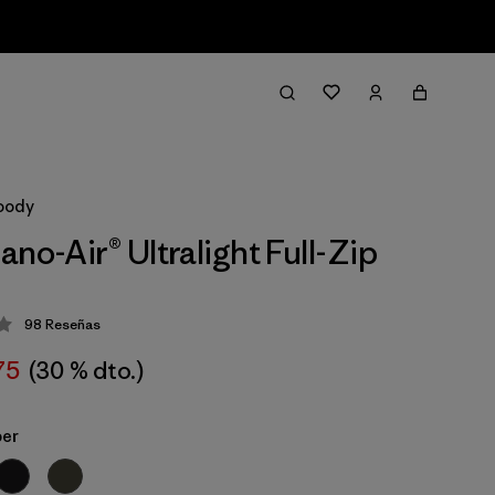
Hoody
no-Air® Ultralight Full-Zip
98
Reseñas
ción: 4.3 / 5
75
(30 % dto.)
ber