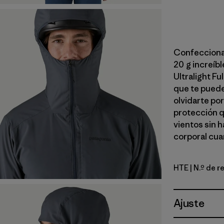
Confeccionad
20 g increíb
Ultralight Fu
que te puede
olvidarte por
protección q
vientos sin 
corporal cua
HTE
| N.º de 
Hot Embe
Ajuste