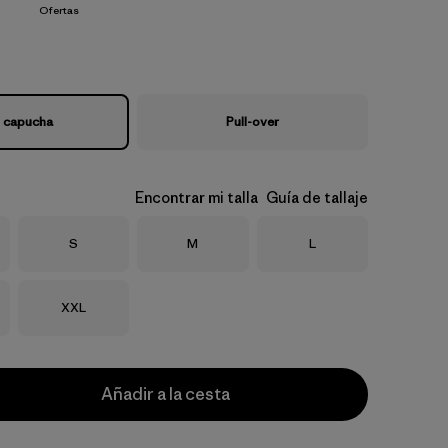
Ofertas
 capucha
Pull-over
Encontrar mi talla
Guía de tallaje
Talla
Talla
Talla
S
M
L
Talla
XXL
Añadir a la cesta