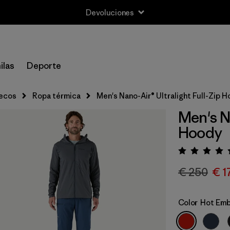
Devoluciones
ilas
Deporte
lecos
Ropa térmica
Men's Nano-Air® Ultralight Full-Zip 
Men's Na
Hoody
Puntua
€ 250
€ 1
Color
Hot Em