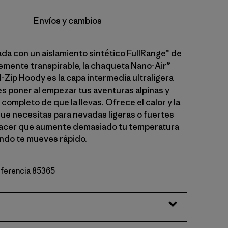
Envíos y cambios
a con un aislamiento sintético FullRange™ de
lemente transpirable, la chaqueta Nano-Air®
ll-Zip Hoody es la capa intermedia ultraligera
s poner al empezar tus aventuras alpinas y
 completo de que la llevas. Ofrece el calor y la
ue necesitas para nevadas ligeras o fuertes
hacer que aumente demasiado tu temperatura
ndo te mueves rápido.
referencia 85365
r