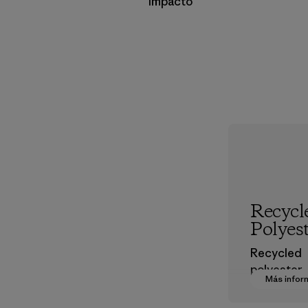
Impacto
Recycl
Polyes
Recycled
polyester
Más infor
decreases
dependen