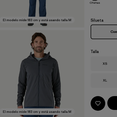
Ofertas
Silueta
El modelo mide 183 cm y está usando talla M
Con
Talla
Talla
XS
Talla
XL
El modelo mide 183 cm y está usando talla M