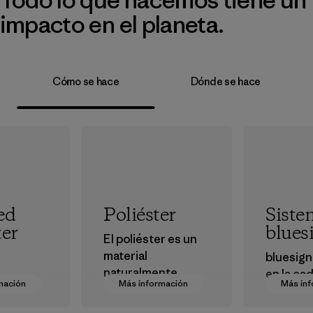
impacto en el planeta.
Cómo se hace
Dónde se hace
ed
Poliéster
Siste
ter
blues
El poliéster es un
material
bluesign
naturalmente
en la ca
mación
Más información
Más in
hidrófugo
 our
suminist
resistente a las
ce on
aprobar