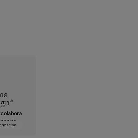
ma
ign®
 colabora
dena de
formación
ro para
 productos