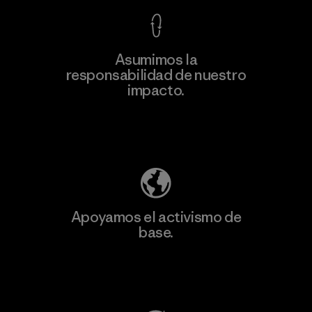
Asumimos la
Más
responsabilidad de nuestro
información
impacto.
Descubre nuestra contribución
Apoyamos el activismo de
base.
Visita Patagonia Action Works