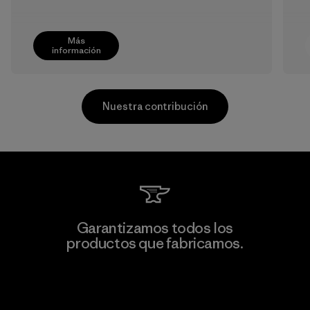
Más
información
Nuestra contribución
Mitsui Bussan Techno Products
Garantizamos todos los
CO., LTD/"Pertex"
productos que fabricamos.
F
Material-supplier
Ver Garantía Blindada