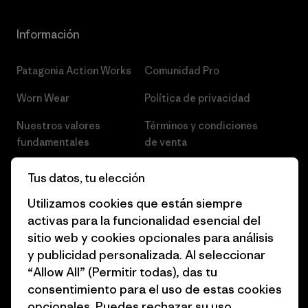
Información
Patagonia Action Works
Comunidad Pro
Worn Wear
Política de privacidad
Nuestros valores
Términos y condiciones
fundamentales
de venta
Informe de progreso
Preferencias de cookies
Tus datos, tu elección
Business Unusual
Empleo
Utilizamos cookies que están siempre
activas para la funcionalidad esencial del
Objetivos climáticos
Prensa
sitio web y cookies opcionales para análisis
1% for the Planet
Programa para profesionales
y publicidad personalizada. Al seleccionar
del sector
“Allow All” (Permitir todas), das tu
Cómo financiamos
consentimiento para el uso de estas cookies
Programa de afiliados
opcionales. Puedes rechazar su uso
Tarjetas regalo