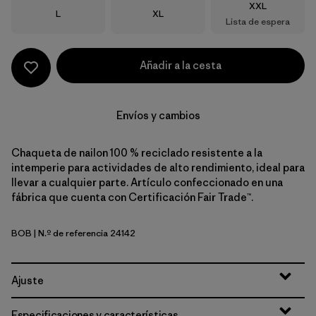
Talla
XXL
Talla
Talla
L
XL
Lista de espera
Añadir a la cesta
Envíos y cambios
Chaqueta de nailon 100 % reciclado resistente a la
intemperie para actividades de alto rendimiento, ideal para
llevar a cualquier parte. Artículo confeccionado en una
fábrica que cuenta con Certificación Fair Trade™.
BOB
| N.º de referencia 24142
Black w/Black
Ajuste
Especificaciones y características