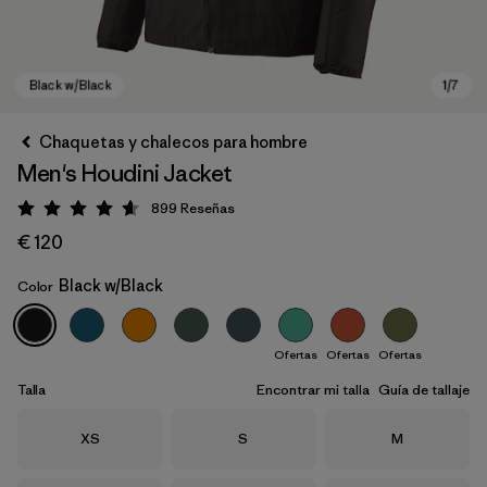
Chaquetas y chalecos para hombre
Men's Houdini Jacket
899
Reseñas
Puntuación: 4.6 / 5
€ 120
Black w/Black
Color
Black w/Black
Ofertas
Ofertas
Ofertas
Talla
Encontrar mi talla
Guía de tallaje
Talla
Talla
Talla
XS
S
M