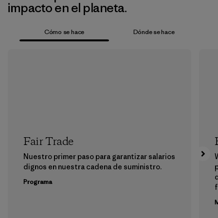
impacto en el planeta.
Cómo se hace
Dónde se hace
Fair Trade
Nuestro primer paso para garantizar salarios
dignos en nuestra cadena de suministro.
p
Programa
f
M