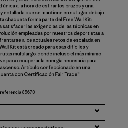
 única a la hora de estirar los brazos y una
 y entallada que se mantiene en su lugar debajo
ta chaqueta forma parte del Free Wall Kit:
 satisfacer las exigencias de las técnicas en
olución empleadas por nuestros deportistas a
frentarse a los actuales retos de escalada en
 Wall Kit está creado para esas difíciles y
rutas multilargo, donde incluso el más mínimo
ve para recuperar la energía necesaria para
 ascenso. Artículo confeccionado en una
cuenta con Certificación Fair Trade™.
e referencia 85670
lue