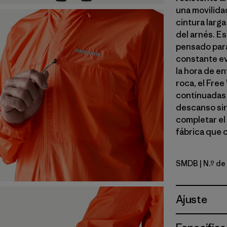
una movilidad
cintura larga
del arnés. Es
pensado para
constante ev
la hora de en
roca, el Free
continuadas 
descanso sir
completar el
fábrica que 
SMDB
| N.º d
Smolder B
Ajuste