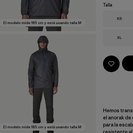
Talla
Talla
XS
El modelo mide 185 cm y está usando talla M
Talla
XL
Hemos trans
el anorak de
para la esca
El modelo mide 185 cm y está usando talla M
resistente al