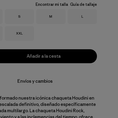
Encontrar mi talla
Guía de tallaje
Talla
Talla
Talla
S
M
L
Talla
XXL
Añadir a la cesta
Envíos y cambios
formado nuestra icónica chaqueta Houdini en
 escalada definitivo, diseñado específicamente
lada multilargo. La chaqueta Houdini Rock,
 viento y a las inclemencias del tiempo, ofrece