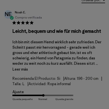
Ordenar por
:
Noah E.
NE
Compra verificada
Leicht, bequem und wie für mich gemacht
Ich bin mit diesem Hemd wirklich sehr zufrieden. Der
Schnitt passt mir hervorragend – gerade weil ich
gross und eher athletisch gebaut bin, ist es oft
schwierig, ein Hemd von Patagonia zu finden, das
weder zu weit noch zu kurz ausfällt. Dieses sitzt ...
Leer más
|
|
Recomienda El Producto:
Si
Altura:
196 - 200 cm
|
Talla:
L
Actividad:
Ropa informal
Ajuste