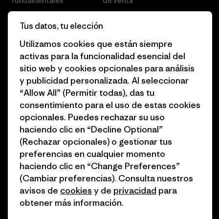
fundamentales
de venta
Informe de progreso
Preferencias de cookies
Tus datos, tu elección
Business Unusual
Empleo
Utilizamos cookies que están siempre
activas para la funcionalidad esencial del
Objetivos climáticos
Prensa
sitio web y cookies opcionales para análisis
1% for the Planet
Programa para profesionales
y publicidad personalizada. Al seleccionar
del sector
“Allow All” (Permitir todas), das tu
Cómo financiamos
consentimiento para el uso de estas cookies
Programa de afiliados
opcionales. Puedes rechazar su uso
Tarjetas regalo
haciendo clic en “Decline Optional”
Mapa del sitio Patagonia
Encuentra una tienda
(Rechazar opcionales) o gestionar tus
España
preferencias en cualquier momento
haciendo clic en “Change Preferences”
(Cambiar preferencias). Consulta nuestros
avisos de
cookies
y de
privacidad
para
obtener más información.
© 2026 Patagonia, Inc. Todos los derechos reservados.