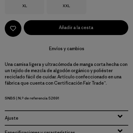
Talla
Talla
XL
XXL
Añadir a la cesta
Envíos y cambios
Una camisa ligera y ultracómoda de manga corta hecha con
un tejido de mezcla de algodón orgánico y poliéster
reciclado fácil de cuidar. Artículo confeccionado en una
fábrica que cuenta con Certificación Fair Trade™.
SNBS
| N.º de referencia 52691
Suns: Blue Sage
Ajuste
Especificaciones y características