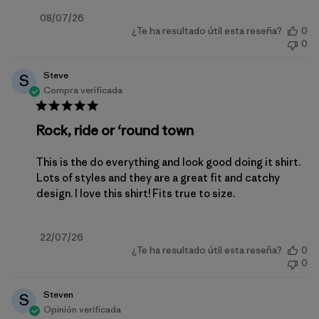
Fecha
08/07/26
¿Te ha resultado útil esta reseña?
0
de
0
publicación
Steve
S
Compra verificada
Rock, ride or ‘round town
This is the do everything and look good doing it shirt.
Lots of styles and they are a great fit and catchy
design. I love this shirt! Fits true to size.
Fecha
22/07/26
¿Te ha resultado útil esta reseña?
0
de
0
publicación
Steven
S
Opinión verificada