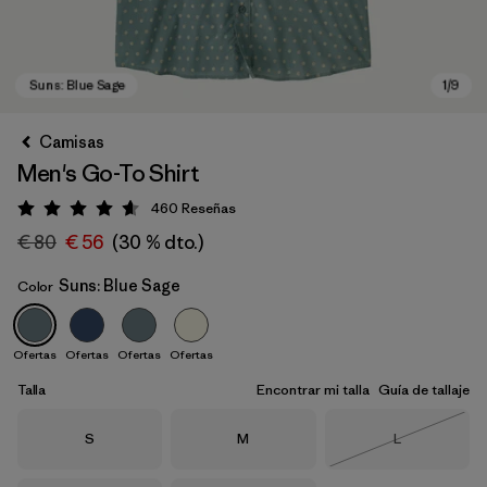
Camisas
Men's Go-To Shirt
460
Reseñas
Puntuación: 4.6 / 5
€ 80
€ 56
(30 % dto.)
Suns: Blue Sage
Color
Suns: Blue Sage
Ofertas
Ofertas
Ofertas
Ofertas
Talla
Encontrar mi talla
Guía de tallaje
Talla
Talla
Talla
S
M
L
Agotado