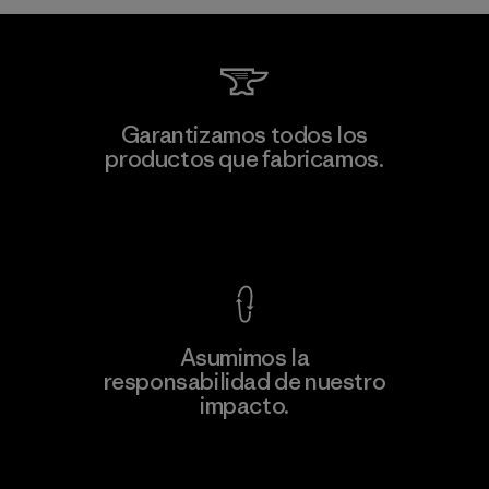
TAV Limited
Garantizamos todos los
productos que fabricamos.
Factory
Ver Garantía Blindada
Asumimos la
Más
responsabilidad de nuestro
información
impacto.
Descubre nuestra contribución