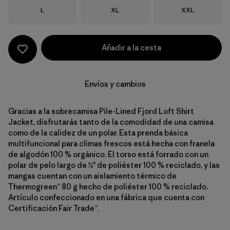
Talla
Talla
Talla
L
XL
XXL
Añadir a la cesta
Envíos y cambios
Gracias a la sobrecamisa Pile-Lined Fjord Loft Shirt
Jacket, disfrutarás tanto de la comodidad de una camisa
como de la calidez de un polar. Esta prenda básica
multifuncional para climas frescos está hecha con franela
de algodón 100 % orgánico. El torso está forrado con un
polar de pelo largo de ¼" de poliéster 100 % reciclado, y las
mangas cuentan con un aislamiento térmico de
Thermogreen™ 80 g hecho de poliéster 100 % reciclado.
Artículo confeccionado en una fábrica que cuenta con
Certificación Fair Trade™.