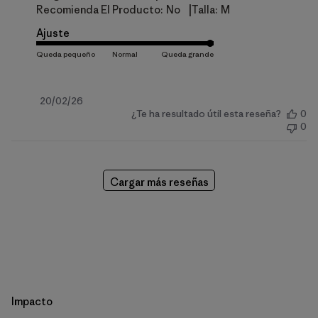
|
Recomienda El Producto:
No
Talla:
M
Ajuste
Fecha
20/02/26
¿Te ha resultado útil esta reseña?
0
de
0
publicación
Cargar más reseñas
Impacto