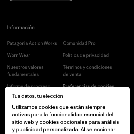
Información
Patagonia Action Works
Comunidad Pro
Worn Wear
Política de privacidad
Nuestros valores
Términos y condiciones
fundamentales
de venta
Informe de progreso
Preferencias de cookies
Tus datos, tu elección
Business Unusual
Empleo
Utilizamos cookies que están siempre
Objetivos climáticos
Prensa
activas para la funcionalidad esencial del
sitio web y cookies opcionales para análisis
1% for the Planet
Programa para profesionales
y publicidad personalizada. Al seleccionar
del sector