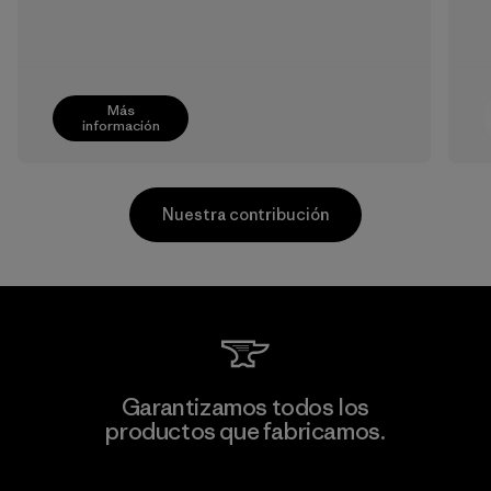
Más
información
Nuestra contribución
Formosa Taffeta Co., Ltd.
Garantizamos todos los
productos que fabricamos.
Material-supplier
F