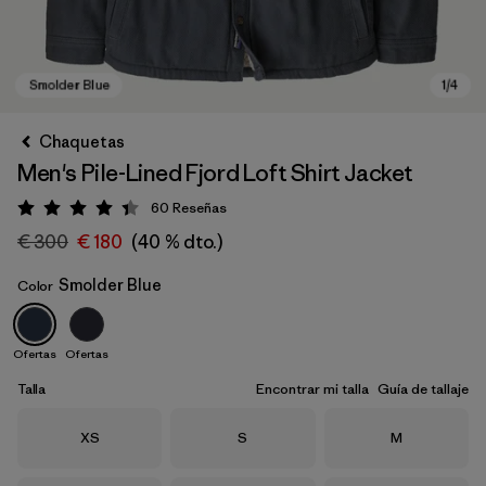
Chaquetas
Men's Pile-Lined Fjord Loft Shirt Jacket
60
Reseñas
Puntuación: 4.4 / 5
€ 300
€ 180
(40 % dto.)
Smolder Blue
Color
Smolder Blue
Ofertas
Ofertas
Talla
Encontrar mi talla
Guía de tallaje
Talla
Talla
Talla
XS
S
M