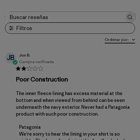
Buscar reseñas
Filtros
Ordenar por
:
Jon B.
JB
Compra verificada
Poor Construction
The inner fleece lining has excess material at the
bottom and when viewed from behind can be seen
underneath the navy exterior. Never had a Patagonia
product with such poor construction.
Comentarios del propietario de la tienda sobre la r
Patagonia
We're sorry to hear the lining in your shirt is so 