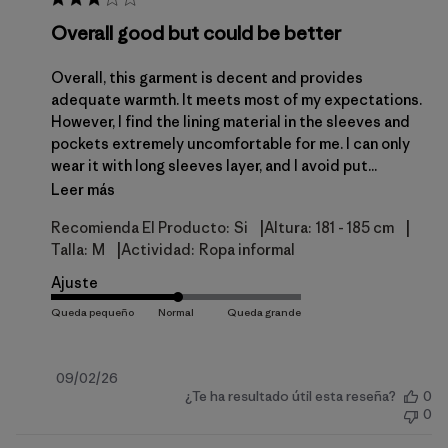
Overall good but could be better
Overall, this garment is decent and provides
adequate warmth. It meets most of my expectations.
However, I find the lining material in the sleeves and
pockets extremely uncomfortable for me. I can only
wear it with long sleeves layer, and I avoid put...
Leer más
|
|
Recomienda El Producto:
Si
Altura:
181 - 185 cm
|
Talla:
M
Actividad:
Ropa informal
Ajuste
Fecha
09/02/26
¿Te ha resultado útil esta reseña?
0
de
0
publicación