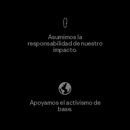
Ver Garantía Blindada
Asumimos la
Más
responsabilidad de nuestro
información
impacto.
Descubre nuestra contribución
Apoyamos el activismo de
base.
Visita Patagonia Action Works