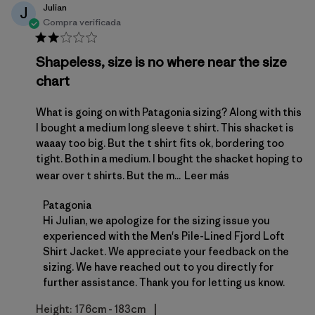
Julian
J
Compra verificada
Shapeless, size is no where near the size
chart
What is going on with Patagonia sizing? Along with this
I bought a medium long sleeve t shirt. This shacket is
waaay too big. But the t shirt fits ok, bordering too
tight. Both in a medium. I bought the shacket hoping to
wear over t shirts. But the m...
Leer más
Comentarios del propietario de la tienda sobre la r
Patagonia
Hi Julian, we apologize for the sizing issue you 
experienced with the Men's Pile-Lined Fjord Loft 
Shirt Jacket. We appreciate your feedback on the 
sizing. We have reached out to you directly for 
further assistance. Thank you for letting us know.
|
Height:
176cm - 183cm