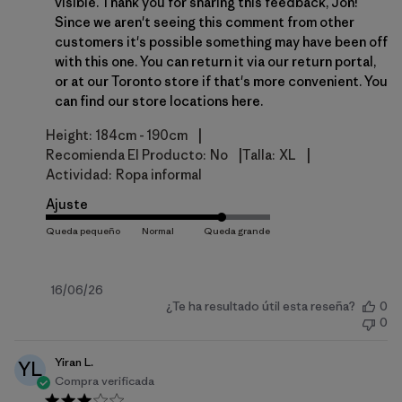
visible. Thank you for sharing this feedback, Jon! 
Since we aren't seeing this comment from other 
customers it's possible something may have been off 
with this one. You can return it via our return portal, 
or at our Toronto store if that's more convenient. You 
can find our store locations 
here
.
|
Height:
184cm - 190cm
|
|
Recomienda El Producto:
No
Talla:
XL
Actividad:
Ropa informal
Ajuste
Fecha
16/06/26
¿Te ha resultado útil esta reseña?
0
de
0
publicación
Yiran L.
YL
Compra verificada