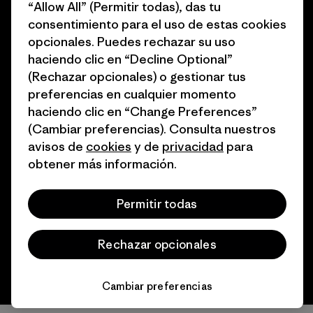
Cómo financiamos
“Allow All” (Permitir todas), das tu
Programa de afiliados
consentimiento para el uso de estas cookies
Tarjetas regalo
opcionales. Puedes rechazar su uso
Mapa del sitio Patagonia
Encuentra una tienda
haciendo clic en “Decline Optional”
España
(Rechazar opcionales) o gestionar tus
preferencias en cualquier momento
haciendo clic en “Change Preferences”
(Cambiar preferencias). Consulta nuestros
avisos de
cookies
y de
privacidad
para
© 2026 Patagonia, Inc. Todos los derechos reservados.
obtener más información.
Permitir todas
español
Rechazar opcionales
Cambiar preferencias