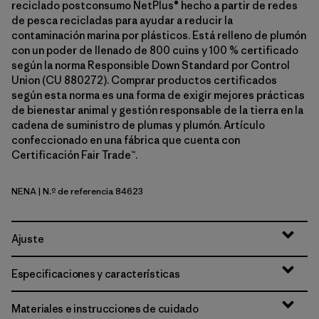
reciclado postconsumo NetPlus® hecho a partir de redes
de pesca recicladas para ayudar a reducir la
contaminación marina por plásticos. Está relleno de plumón
con un poder de llenado de 800 cuins y 100 % certificado
según la norma Responsible Down Standard por Control
Union (CU 880272). Comprar productos certificados
según esta norma es una forma de exigir mejores prácticas
de bienestar animal y gestión responsable de la tierra en la
cadena de suministro de plumas y plumón. Artículo
confeccionado en una fábrica que cuenta con
Certificación Fair Trade™.
NENA
| N.º de referencia 84623
New Navy
Ajuste
Especificaciones y características
Materiales e instrucciones de cuidado