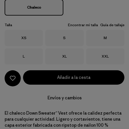
Chaleco
Talla
Encontrar mi talla
Guía de tallaje
Talla
Talla
Talla
XS
S
M
Talla
Talla
Talla
L
XL
XXL
Añadir a la cesta
Envíos y cambios
El chaleco Down Sweater™ Vest ofrece la calidez perfecta
para cualquier actividad. Ligero y cortavientos, tiene una
capa exterior fabricada con ripstop de nailon 100 %