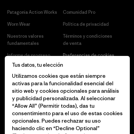
Patagonia Action Works
Comunidad Pro
Worn Wear
Política de privacidad
Nuestros valores
Términos y condiciones
fundamentales
de venta
Informe de progreso
Preferencias de cookies
Tus datos, tu elección
Business Unusual
Empleo
Utilizamos cookies que están siempre
Objetivos climáticos
Prensa
activas para la funcionalidad esencial del
sitio web y cookies opcionales para análisis
1% for the Planet
Programa para profesionales
y publicidad personalizada. Al seleccionar
del sector
Cómo financiamos
“Allow All” (Permitir todas), das tu
Programa de afiliados
consentimiento para el uso de estas cookies
Tarjetas regalo
opcionales. Puedes rechazar su uso
Mapa del sitio Patagonia
Encuentra una tienda
haciendo clic en “Decline Optional”
España