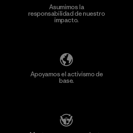
Asumimos la
Más
responsabilidad de nuestro
información
impacto.
Descubre nuestra contribución
Apoyamos el activismo de
base.
Visita Patagonia Action Works