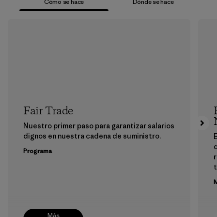
Cómo se hace
Dónde se hace
Fair Trade
Nuestro primer paso para garantizar salarios
dignos en nuestra cadena de suministro.
E
Programa
M
Más