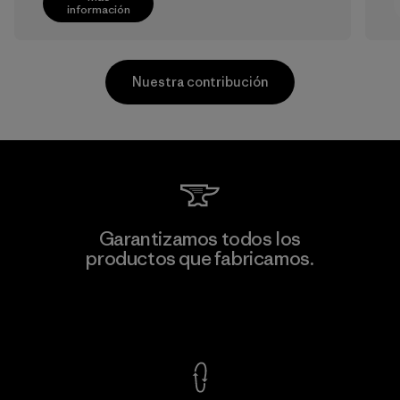
información
Nuestra contribución
Kwang Viet Garment Co., Ltd
Garantizamos todos los
productos que fabricamos.
Factory
M
Ver Garantía Blindada