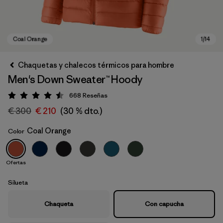
Chaquetas y chalecos térmicos para hombre
Men's Down Sweater™ Hoody
668
Reseñas
Puntuación: 4.5 / 5
€ 300
€ 210
(30 % dto.)
Coal Orange
Color
Coal Orange
Ofertas
Silueta
Chaqueta
Con capucha