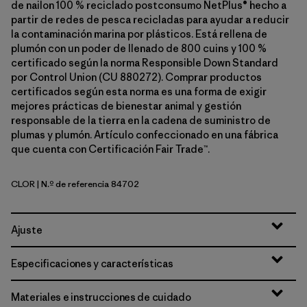
de nailon 100 % reciclado postconsumo NetPlus® hecho a
partir de redes de pesca recicladas para ayudar a reducir
la contaminación marina por plásticos. Está rellena de
plumón con un poder de llenado de 800 cuins y 100 %
certificado según la norma Responsible Down Standard
por Control Union (CU 880272). Comprar productos
certificados según esta norma es una forma de exigir
mejores prácticas de bienestar animal y gestión
responsable de la tierra en la cadena de suministro de
plumas y plumón. Artículo confeccionado en una fábrica
que cuenta con Certificación Fair Trade™.
CLOR
| N.º de referencia 84702
Coal Orange
Ajuste
Especificaciones y características
Materiales e instrucciones de cuidado