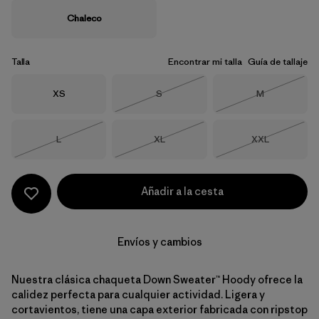
Chaleco
Talla
Encontrar mi talla
Guía de tallaje
Talla
Talla
Talla
XS
S
M
Agotado
Agotado
Talla
Talla
Talla
L
XL
XXL
Agotado
Agotado
Agotado
Añadir a la cesta
Envíos y cambios
Nuestra clásica chaqueta Down Sweater™ Hoody ofrece la
calidez perfecta para cualquier actividad. Ligera y
cortavientos, tiene una capa exterior fabricada con ripstop