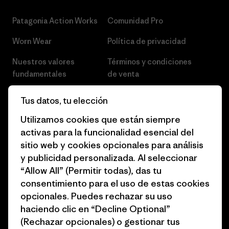
Patagonia Action Works
Comunidad Pro
Worn Wear
Política de privacidad
Nuestros valores
Términos y condiciones
fundamentales
de venta
Informe de progreso
Preferencias de cookies
Tus datos, tu elección
Business Unusual
Empleo
Utilizamos cookies que están siempre
activas para la funcionalidad esencial del
Objetivos climáticos
Prensa
sitio web y cookies opcionales para análisis
1% for the Planet
Programa para profesionales
y publicidad personalizada. Al seleccionar
del sector
“Allow All” (Permitir todas), das tu
Cómo financiamos
consentimiento para el uso de estas cookies
Programa de afiliados
opcionales. Puedes rechazar su uso
Tarjetas regalo
haciendo clic en “Decline Optional”
Mapa del sitio Patagonia
Encuentra una tienda
(Rechazar opcionales) o gestionar tus
España