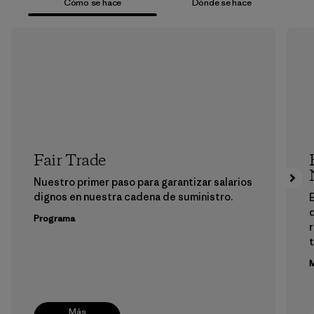
Cómo se hace
Dónde se hace
Fair Trade
Nuestro primer paso para garantizar salarios
dignos en nuestra cadena de suministro.
E
Programa
M
Más