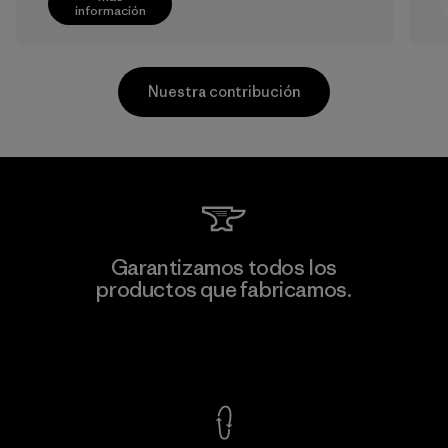
información
Nuestra contribución
Downlite
Garantizamos todos los
productos que fabricamos.
Material-supplier
M
Ver Garantía Blindada