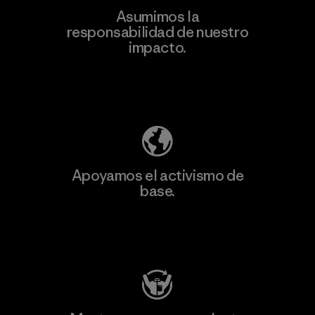
Asumimos la
Más
responsabilidad de nuestro
información
impacto.
Descubre nuestra contribución
Apoyamos el activismo de
base.
Visita Patagonia Action Works