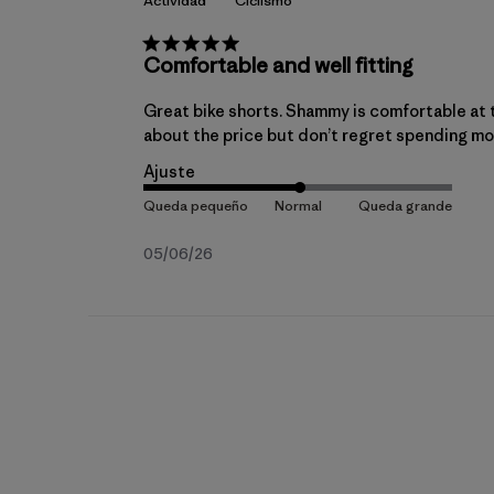
Actividad
Ciclismo
Comfortable and well fitting
Great bike shorts. Shammy is comfortable at th
about the price but don’t regret spending mor
Ajuste
Fecha
05/06/26
de
publicación