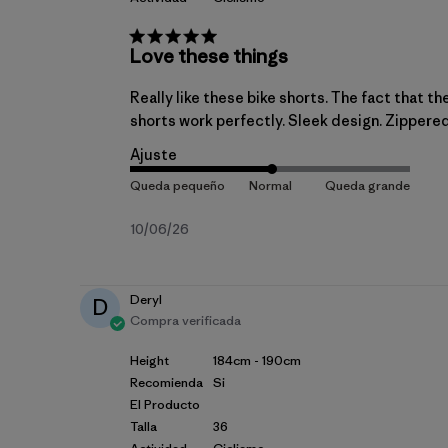
Love these things
Really like these bike shorts. The fact that th
shorts work perfectly. Sleek design. Zippered 
Ajuste
Fecha
10/06/26
de
publicación
Deryl
D
Compra verificada
Height
184cm - 190cm
Recomienda
Si
El Producto
Talla
36