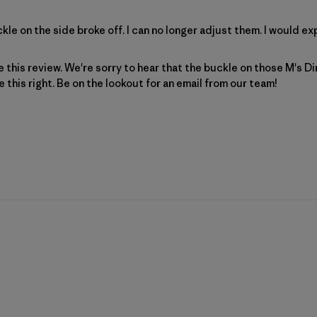
ckle on the side broke off. I can no longer adjust them. I would e
 sobre la revisión realizada por Patagonia sobre Mon Aug 
e this review. We're sorry to hear that the buckle on those M's Di
 this right. Be on the lookout for an email from our team!