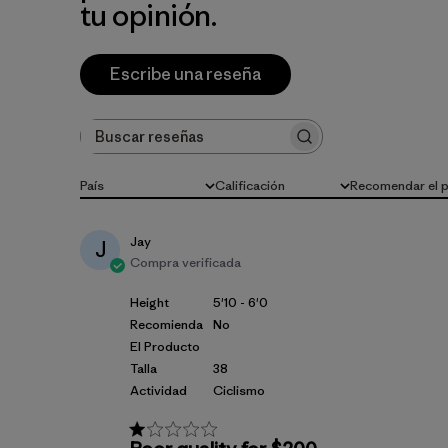
tu opinión.
Escribe una reseña
Buscar reseñas
País
Calificación
Recomendar el 
Todo
Todas las clasificaciones
Todo
Jay
J
Compra verificada
Height
5'10 - 6'0
Recomienda
No
El Producto
Talla
38
Actividad
Ciclismo