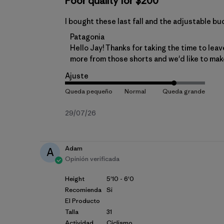
Poor quality for $200
I bought these last fall and the adjustable bu
Comentarios del propietario de la tienda
Patagonia
Hello Jay! Thanks for taking the time to leav
more from those shorts and we'd like to make
Ajuste
Fecha
29/07/26
de
publicación
Adam
A
Opinión verificada
Height
5'10 - 6'0
Recomienda
Si
El Producto
Talla
31
Actividad
Ciclismo