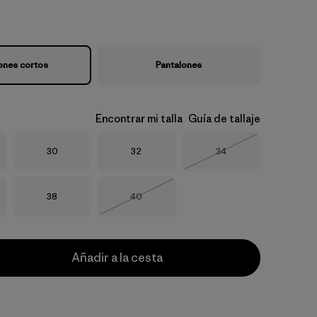
ones cortos
Pantalones
Encontrar mi talla
Guía de tallaje
Talla
Talla
Talla
30
32
34
Agotado
Talla
Talla
38
40
Agotado
Añadir a la cesta