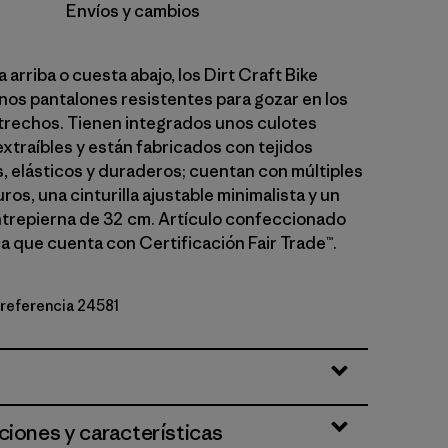
Envíos y cambios
 arriba o cuesta abajo, los Dirt Craft Bike
nos pantalones resistentes para gozar en los
rechos. Tienen integrados unos culotes
xtraíbles y están fabricados con tejidos
s, elásticos y duraderos; cuentan con múltiples
uros, una cinturilla ajustable minimalista y un
entrepierna de 32 cm. Artículo confeccionado
ca que cuenta con Certificación Fair Trade™.
e referencia 24581
lue
ciones y características