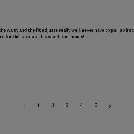
e waist and the fit adjusts really well, never have to pull up int
e for this product. It’s worth the money!
1
2
3
4
5