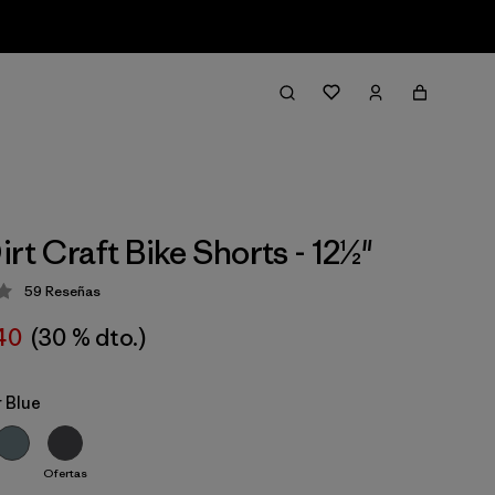
rt Craft Bike Shorts - 12½"
59
Reseñas
ción: 4.3 / 5
40
(30 % dto.)
 Blue
Ofertas