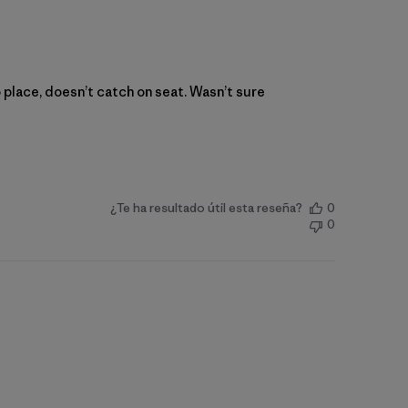
o place, doesn’t catch on seat. Wasn’t sure
¿Te ha resultado útil esta reseña?
0
0