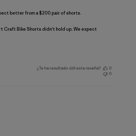
xpect better from a $200 pair of shorts.
03 2026
rt Craft Bike Shorts didn't hold up. We expect 
¿Te ha resultado útil esta reseña?
0
0