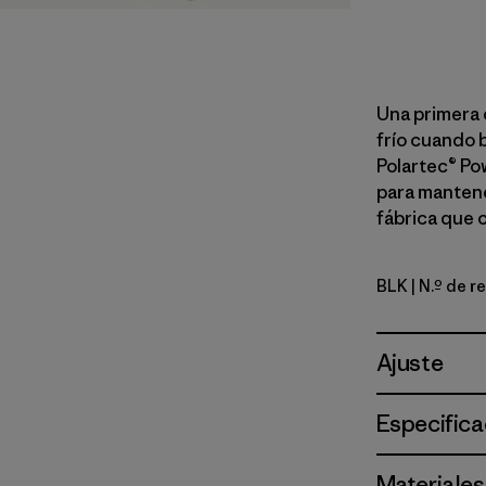
Una primera 
frío cuando 
Polartec® Po
para mantene
fábrica que 
BLK
| N.º de 
Black
Ajuste
Especifica
Materiales