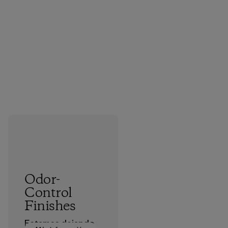
Odor-
Control
Finishes
Estamos dejando