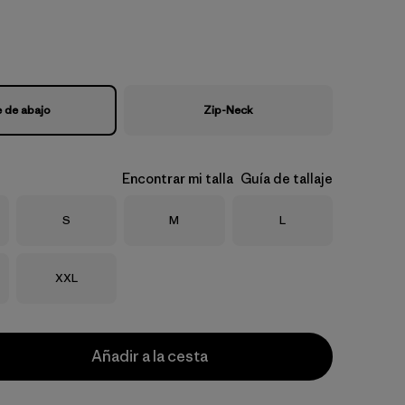
e de abajo
Zip-Neck
Encontrar mi talla
Guía de tallaje
Talla
Talla
Talla
S
M
L
Talla
XXL
Añadir a la cesta