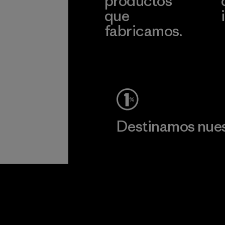
productos
que
fabricamos.
c
Ver Garantía Blindada
Destinamos nuest
Lee nuestro compromiso