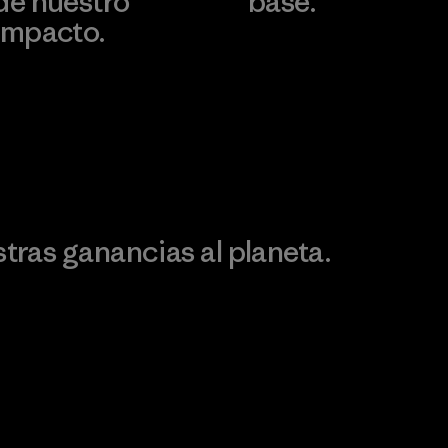
de nuestro
base.
impacto.
Visita Patagonia Action
Works
Descubre nuestra
ontribución
ras ganancias al planeta.