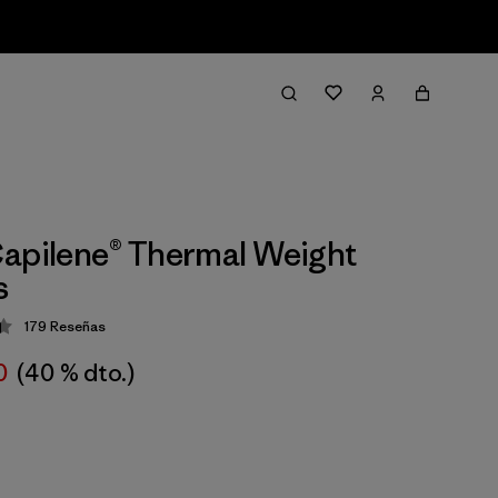
apilene® Thermal Weight
s
179
Reseñas
ción: 4.4 / 5
0
(40 % dto.)