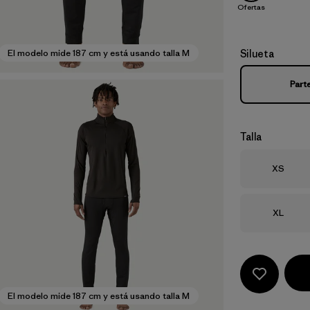
Ofertas
Silueta
El modelo mide 187 cm y está usando talla M
Part
Talla
Talla
XS
Talla
XL
El modelo mide 187 cm y está usando talla M