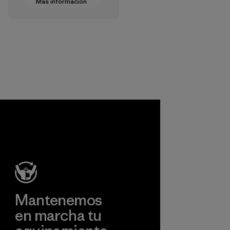
Más información
de usar
tratamientos con
sales de plata y
cambiando a
tratamientos de
origen vegetal para
ayudar a bloquear
o prevenir los
olores.
Proceso
Mantenemos
en marcha tu