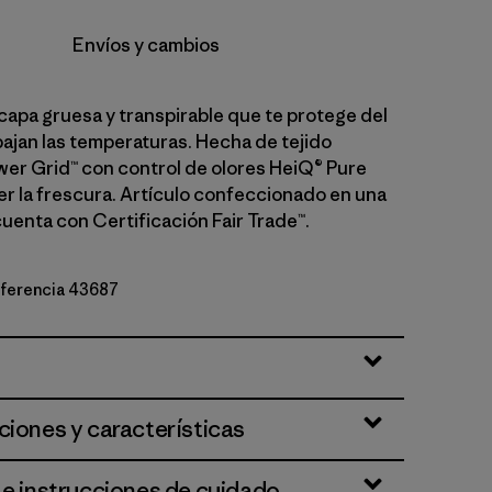
Envíos y cambios
capa gruesa y transpirable que te protege del
bajan las temperaturas. Hecha de tejido
wer Grid™ con control de olores HeiQ® Pure
r la frescura. Artículo confeccionado en una
cuenta con Certificación Fair Trade™.
referencia 43687
ciones y características
 e instrucciones de cuidado