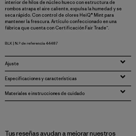
interior de hilos de núcleo hueco con estructura de
rombos atrapa el aire caliente, expulsa la humedad y se
seca rápido. Con control de olores HeiQ® Mint para
mantener la frescura. Artículo confeccionado en una
fábrica que cuenta con Certificación Fair Trade™.
BLK
| N.º de referencia 44487
Black
Ajuste
Especificaciones y características
Materiales e instrucciones de cuidado
Tus reseñas ayudan a mejorar nuestros