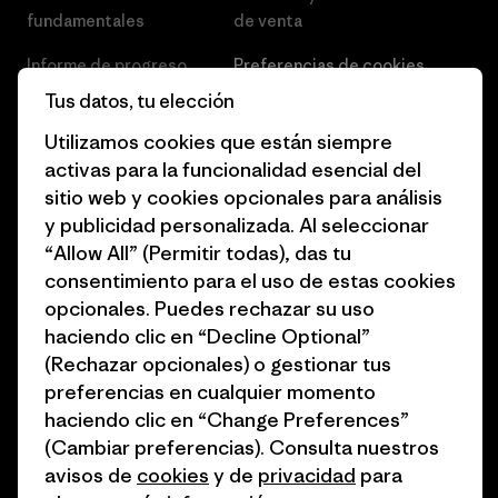
fundamentales
de venta
Informe de progreso
Preferencias de cookies
Tus datos, tu elección
Business Unusual
Empleo
Utilizamos cookies que están siempre
Objetivos climáticos
Prensa
activas para la funcionalidad esencial del
sitio web y cookies opcionales para análisis
1% for the Planet
Programa para profesionales
y publicidad personalizada. Al seleccionar
del sector
Cómo financiamos
“Allow All” (Permitir todas), das tu
Programa de afiliados
consentimiento para el uso de estas cookies
Tarjetas regalo
opcionales. Puedes rechazar su uso
Mapa del sitio Patagonia
Encuentra una tienda
haciendo clic en “Decline Optional”
España
(Rechazar opcionales) o gestionar tus
preferencias en cualquier momento
haciendo clic en “Change Preferences”
(Cambiar preferencias). Consulta nuestros
avisos de
cookies
y de
privacidad
para
© 2026 Patagonia, Inc. Todos los derechos reservados.