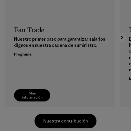
Fair Trade
Nuestro primer paso para garantizar salarios
E
dignos en nuestra cadena de suministro.
h
Programa
e
M
Más
información
Nuestra contribución