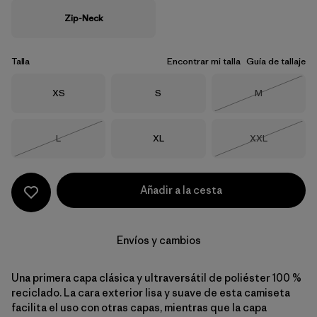
Zip-Neck
Talla
Encontrar mi talla
Guía de tallaje
Talla
Talla
Talla
XS
S
M
Agotado
Talla
Talla
Talla
L
XL
XXL
Agotado
Agotado
Añadir a la cesta
Envíos y cambios
Una primera capa clásica y ultraversátil de poliéster 100 %
reciclado. La cara exterior lisa y suave de esta camiseta
facilita el uso con otras capas, mientras que la capa