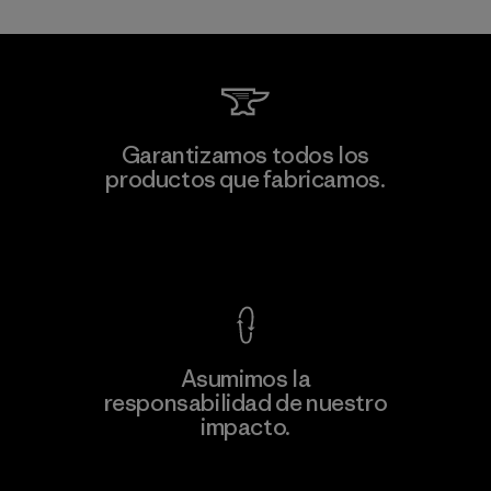
Kingwhale Industries Corp.
Garantizamos todos los
productos que fabricamos.
Material-supplier
F
Ver Garantía Blindada
Asumimos la
Más
responsabilidad de nuestro
información
impacto.