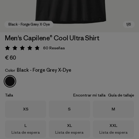
Men's Capilene® Cool Ultra Shirt
60
Reseñas
Puntuación: 4.8 / 5
€ 60
Black - Forge Grey X-Dye
Color
Black - Forge Grey X-Dye
Talla
Encontrar mi talla
Guía de tallaje
Talla
Talla
Talla
XS
S
M
Talla
Talla
Talla
L
XL
XXL
Lista de espera
Lista de espera
Lista de espera