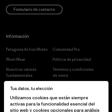
Formulario de contacto
Información
Patagonia Action Works
Comunidad Pro
Worn Wear
Política de privacidad
Nuestros valores
Términos y condiciones
fundamentales
de venta
Informe de progreso
Preferencias de cookies
Tus datos, tu elección
Business Unusual
Empleo
Utilizamos cookies que están siempre
activas para la funcionalidad esencial del
Objetivos climáticos
Prensa
sitio web y cookies opcionales para análisis