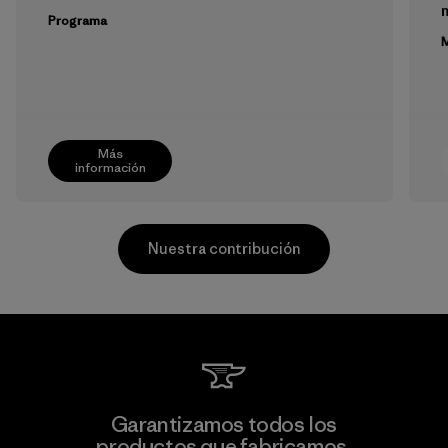
m
Programa
M
Más
información
Nuestra contribución
MAS Active (Pvt) Ltd. - Asialine
Garantizamos todos los
productos que fabricamos.