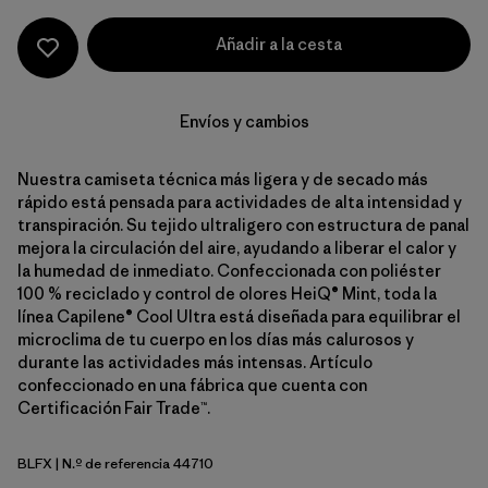
Añadir a la cesta
Envíos y cambios
Nuestra camiseta técnica más ligera y de secado más
rápido está pensada para actividades de alta intensidad y
transpiración. Su tejido ultraligero con estructura de panal
mejora la circulación del aire, ayudando a liberar el calor y
la humedad de inmediato. Confeccionada con poliéster
100 % reciclado y control de olores HeiQ® Mint, toda la
línea Capilene® Cool Ultra está diseñada para equilibrar el
microclima de tu cuerpo en los días más calurosos y
durante las actividades más intensas. Artículo
confeccionado en una fábrica que cuenta con
Certificación Fair Trade™.
BLFX
| N.º de referencia 44710
Black - Forge Grey X-Dye