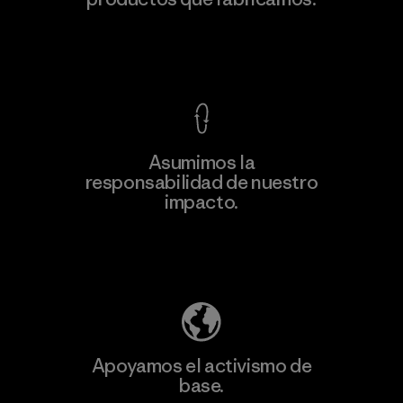
Factory
Ver Garantía Blindada
Asumimos la
Más
responsabilidad de nuestro
información
impacto.
Descubre nuestra contribución
Apoyamos el activismo de
base.