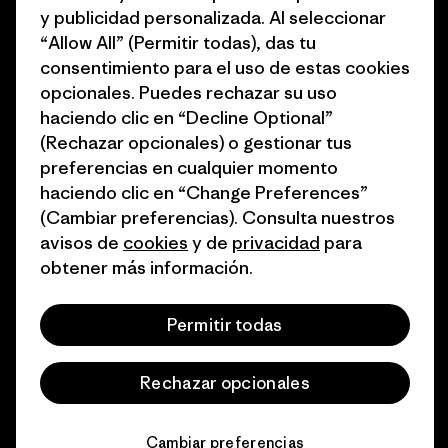
1% for the Planet
Programa para profesionales
y publicidad personalizada. Al seleccionar
del sector
“Allow All” (Permitir todas), das tu
Cómo financiamos
consentimiento para el uso de estas cookies
Programa de afiliados
opcionales. Puedes rechazar su uso
Tarjetas regalo
haciendo clic en “Decline Optional”
Mapa del sitio Patagonia
Encuentra una tienda
(Rechazar opcionales) o gestionar tus
España
preferencias en cualquier momento
haciendo clic en “Change Preferences”
(Cambiar preferencias). Consulta nuestros
avisos de
cookies
y de
privacidad
para
obtener más información.
© 2026 Patagonia, Inc. Todos los derechos reservados.
Permitir todas
español
Rechazar opcionales
Cambiar preferencias