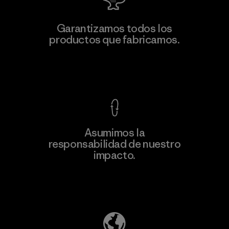
Youngone Namdinh Co., Ltd.
Garantizamos todos los
productos que fabricamos.
Factory
Ver Garantía Blindada
Asumimos la
Más
responsabilidad de nuestro
información
impacto.
Descubre nuestra contribución