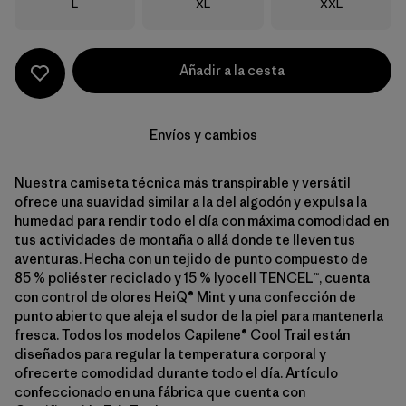
Talla
Talla
Talla
L
XL
XXL
Añadir a la cesta
Envíos y cambios
Nuestra camiseta técnica más transpirable y versátil
ofrece una suavidad similar a la del algodón y expulsa la
humedad para rendir todo el día con máxima comodidad en
tus actividades de montaña o allá donde te lleven tus
aventuras. Hecha con un tejido de punto compuesto de
85 % poliéster reciclado y 15 % lyocell TENCEL™, cuenta
con control de olores HeiQ® Mint y una confección de
punto abierto que aleja el sudor de la piel para mantenerla
fresca. Todos los modelos Capilene® Cool Trail están
diseñados para regular la temperatura corporal y
ofrecerte comodidad durante todo el día. Artículo
confeccionado en una fábrica que cuenta con