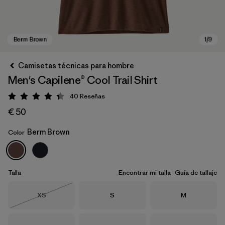
Camisetas técnicas para hombre
Men's Capilene® Cool Trail Shirt
40
Reseñas
Puntuación: 4.4 / 5
€ 50
Berm Brown
Color
Berm Brown
Talla
Encontrar mi talla
Guía de tallaje
Talla
Talla
Talla
XS
S
M
Agotado