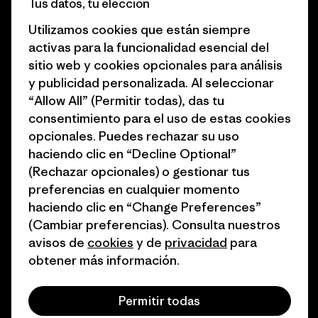
Tus datos, tu elección
Business Unusual
Empleo
Utilizamos cookies que están siempre
Objetivos climáticos
Prensa
activas para la funcionalidad esencial del
sitio web y cookies opcionales para análisis
1% for the Planet
Programa para profesionales
y publicidad personalizada. Al seleccionar
del sector
Cómo financiamos
“Allow All” (Permitir todas), das tu
Programa de afiliados
consentimiento para el uso de estas cookies
Tarjetas regalo
opcionales. Puedes rechazar su uso
Mapa del sitio Patagonia
Encuentra una tienda
haciendo clic en “Decline Optional”
España
(Rechazar opcionales) o gestionar tus
preferencias en cualquier momento
haciendo clic en “Change Preferences”
(Cambiar preferencias). Consulta nuestros
avisos de
cookies
y de
privacidad
para
© 2026 Patagonia, Inc. Todos los derechos reservados.
obtener más información.
Permitir todas
español