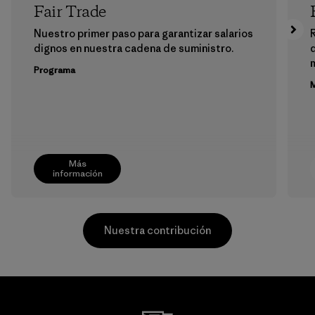
Fair Trade
Nuestro primer paso para garantizar salarios
dignos en nuestra cadena de suministro.
m
Programa
M
Más
información
Nuestra contribución