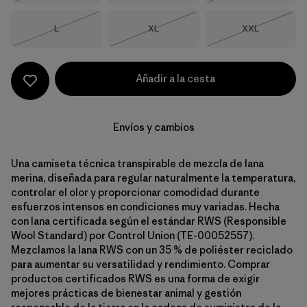
Talla
Talla
Talla
L
XL
XXL
Agotado
Agotado
Agotado
Añadir a la cesta
Envíos y cambios
Una camiseta técnica transpirable de mezcla de lana
merina, diseñada para regular naturalmente la temperatura,
controlar el olor y proporcionar comodidad durante
esfuerzos intensos en condiciones muy variadas. Hecha
con lana certificada según el estándar RWS (Responsible
Wool Standard) por Control Union (TE-00052557).
Mezclamos la lana RWS con un 35 % de poliéster reciclado
para aumentar su versatilidad y rendimiento. Comprar
productos certificados RWS es una forma de exigir
mejores prácticas de bienestar animal y gestión