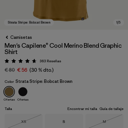
Camisetas
Men's Capilene® Cool Merino Blend Graphic
Shirt
363
Reseñas
Puntuación: 4.7 / 5
€ 80
€ 56
(30 % dto.)
Strata Stripe: Bobcat Brown
Color
Strata Stripe: Bobcat Brown
Ofertas
Ofertas
Talla
Encontrar mi talla
Guía de tallaje
Talla
Talla
Talla
XS
S
M
Agotado
Agotado