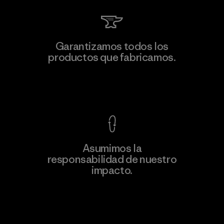
MAS Active (Pvt) Ltd. - Asialine
Garantizamos todos los
productos que fabricamos.
Factory
Ver Garantía Blindada
Asumimos la
Más
responsabilidad de nuestro
información
impacto.
Descubre nuestra contribución