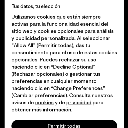
Informe de progreso
Preferencias de cookies
Tus datos, tu elección
Business Unusual
Empleo
Utilizamos cookies que están siempre
activas para la funcionalidad esencial del
Objetivos climáticos
Prensa
sitio web y cookies opcionales para análisis
1% for the Planet
Programa para profesionales
y publicidad personalizada. Al seleccionar
del sector
“Allow All” (Permitir todas), das tu
Cómo financiamos
consentimiento para el uso de estas cookies
Programa de afiliados
opcionales. Puedes rechazar su uso
Tarjetas regalo
haciendo clic en “Decline Optional”
Mapa del sitio Patagonia
Encuentra una tienda
(Rechazar opcionales) o gestionar tus
España
preferencias en cualquier momento
haciendo clic en “Change Preferences”
(Cambiar preferencias). Consulta nuestros
avisos de
cookies
y de
privacidad
para
obtener más información.
© 2026 Patagonia, Inc. Todos los derechos reservados.
Permitir todas