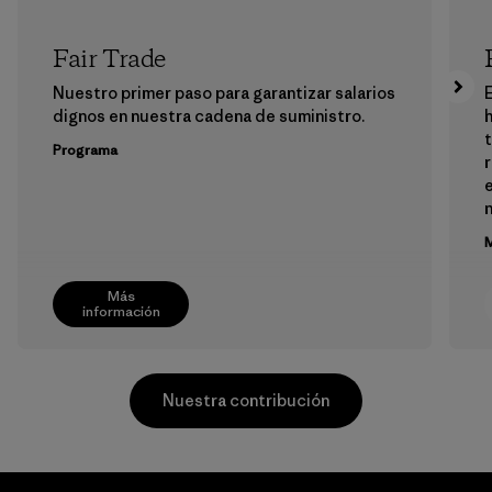
Fair Trade
Nuestro primer paso para garantizar salarios
E
dignos en nuestra cadena de suministro.
h
Programa
e
M
Más
información
Nuestra contribución