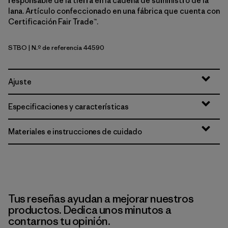
responsable de la tierra en la cadena de suministro de la
lana. Artículo confeccionado en una fábrica que cuenta con
Certificación Fair Trade™.
STBO
| N.º de referencia 44590
Strata Stripe: Bobcat Brown
Ajuste
Especificaciones y características
Materiales e instrucciones de cuidado
Tus reseñas ayudan a mejorar nuestros
productos. Dedica unos minutos a
contarnos tu opinión.