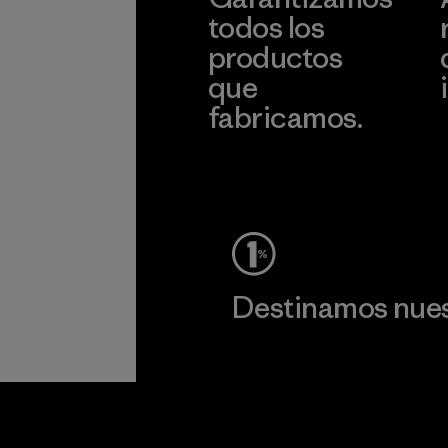
todos los
productos
que
fabricamos.
c
Ver Garantía Blindada
Destinamos nuest
Lee nuestro compromiso