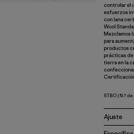
controlar el
esfuerzos in
con lana cer
Wool Standar
Mezclamos la
para aumenta
productos ce
prácticas de
tierra en la 
confeccionad
Certificación
STBO
| N.º d
Strata Str
Ajuste
Especifica