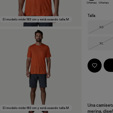
Ofertas
Ofertas
Talla
El modelo mide 183 cm y está usando talla M
Talla
XS
Agotad
Talla
XL
Agotad
Una camiseta
El modelo mide 183 cm y está usando talla M
merina, dise