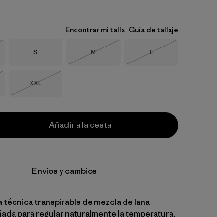
Encontrar mi talla
Guía de tallaje
Talla
Talla
Talla
S
M
L
o
Agotado
Agotado
Talla
XXL
o
Agotado
Añadir a la cesta
Envíos y cambios
 técnica transpirable de mezcla de lana
ñada para regular naturalmente la temperatura,