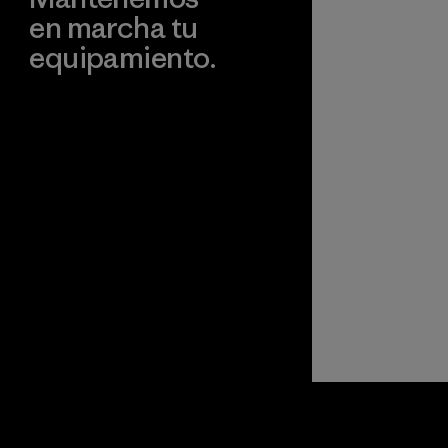
material
en marcha tu
certificado desde
equipamiento.
la granja hasta el
producto final.
Programa
Visita Worn Wear