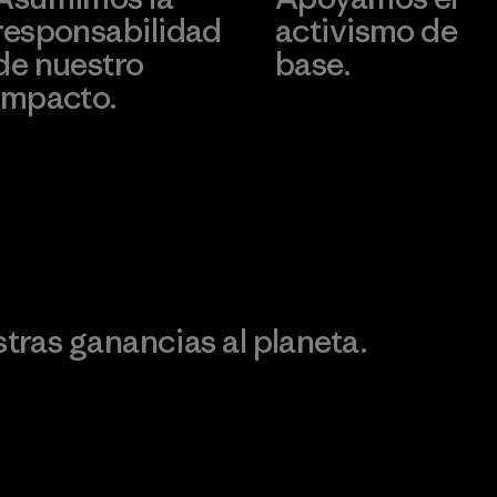
responsabilidad
activismo de
de nuestro
base.
impacto.
Visita Patagonia Action
Works
Descubre nuestra
ontribución
ras ganancias al planeta.