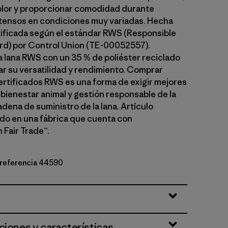
 olor y proporcionar comodidad durante
tensos en condiciones muy variadas. Hecha
tificada según el estándar RWS (Responsible
d) por Control Union (TE-00052557).
 lana RWS con un 35 % de poliéster reciclado
r su versatilidad y rendimiento. Comprar
rtificados RWS es una forma de exigir mejores
 bienestar animal y gestión responsable de la
cadena de suministro de la lana. Artículo
o en una fábrica que cuenta con
 Fair Trade™.
e referencia 44590
ipe: Bobcat Brown
ciones y características