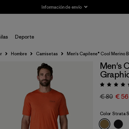
Información de envío
ilas
Deporte
r
Hombre
Camisetas
Men's Capilene® Cool Merino B
Men's C
Graphic
Puntua
€ 80
€ 56
Color
Strata 