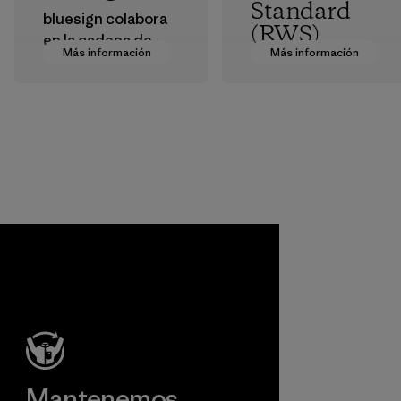
Standard
bluesign colabora
(RWS)
en la cadena de
Más información
Más información
suministro para
Todas las granjas
aprobar productos
de las que
que sean seguros
obtenemos lana
para el
virgen cuentan con
medioambiente, las
la certificación del
personas que los
estándar RWS, que
fabrican y los
describe y
consumidores.
certifica de forma
independiente las
Programa
prácticas de
bienestar animal y
gestión de la tierra
en la producción
de lana, además de
realizar un
seguimiento del
Mantenemos