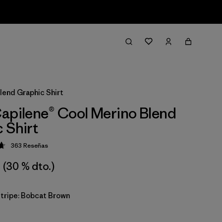
lend Graphic Shirt
apilene® Cool Merino Blend
 Shirt
363
Reseñas
ción: 4.7 / 5
(30 % dto.)
Stripe: Bobcat Brown