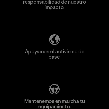
responsabilidad de nuestro
información
impacto.
Descubre nuestra contribución
Apoyamos el activismo de
base.
Visita Patagonia Action Works
Mantenemos en marcha tu
equipamiento.