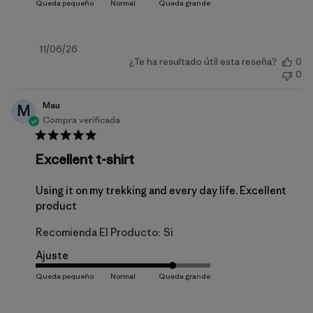
Fecha
11/06/26
¿Te ha resultado útil esta reseña?
0
de
0
publicación
Mau
M
Compra verificada
Excellent t-shirt
Using it on my trekking and every day life. Excellent
product
Recomienda El Producto:
Si
Ajuste