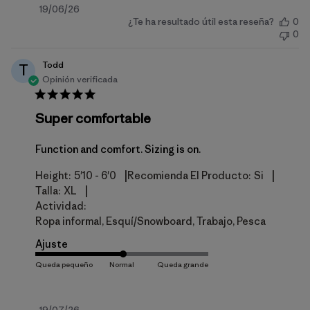
Fecha
19/06/26
¿Te ha resultado útil esta reseña?
0
de
0
publicación
Todd
T
Opinión verificada
Super comfortable
Function and comfort. Sizing is on.
|
|
Height:
5'10 - 6'0
Recomienda El Producto:
Si
|
Talla:
XL
Actividad:
Ropa informal, Esquí/Snowboard, Trabajo, Pesca
Ajuste