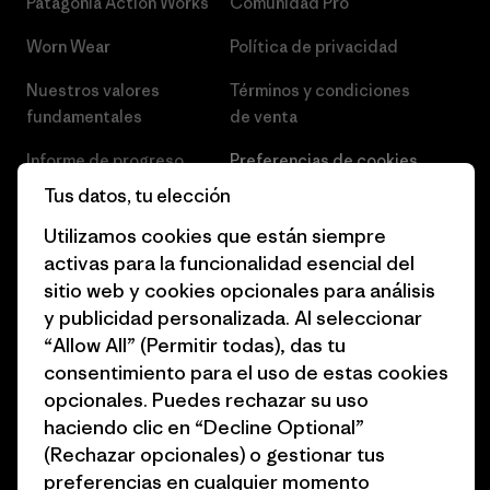
Patagonia Action Works
Comunidad Pro
Worn Wear
Política de privacidad
Nuestros valores
Términos y condiciones
fundamentales
de venta
Informe de progreso
Preferencias de cookies
Tus datos, tu elección
Business Unusual
Empleo
Utilizamos cookies que están siempre
Objetivos climáticos
Prensa
activas para la funcionalidad esencial del
sitio web y cookies opcionales para análisis
1% for the Planet
Programa para profesionales
y publicidad personalizada. Al seleccionar
del sector
Cómo financiamos
“Allow All” (Permitir todas), das tu
Programa de afiliados
consentimiento para el uso de estas cookies
Tarjetas regalo
opcionales. Puedes rechazar su uso
Mapa del sitio Patagonia
Encuentra una tienda
haciendo clic en “Decline Optional”
España
(Rechazar opcionales) o gestionar tus
preferencias en cualquier momento