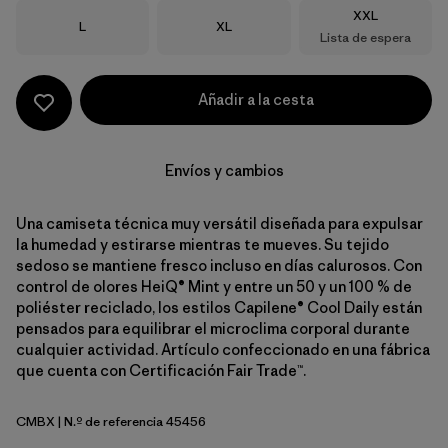
Talla
XXL
Talla
Talla
L
XL
Lista de espera
Añadir a la cesta
Envíos y cambios
Una camiseta técnica muy versátil diseñada para expulsar
la humedad y estirarse mientras te mueves. Su tejido
sedoso se mantiene fresco incluso en días calurosos. Con
control de olores HeiQ® Mint y entre un 50 y un 100 % de
poliéster reciclado, los estilos Capilene® Cool Daily están
pensados para equilibrar el microclima corporal durante
cualquier actividad. Artículo confeccionado en una fábrica
que cuenta con Certificación Fair Trade™.
CMBX
| N.º de referencia 45456
Clement Blue - Light Clement Blue X-Dye