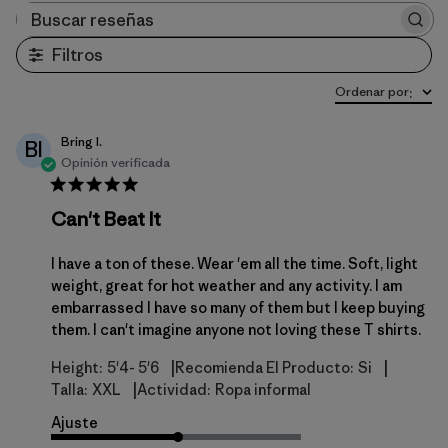
Buscar reseñas
Filtros
Ordenar por
:
Bring I.
BI
Opinión verificada
Can't Beat It
I have a ton of these. Wear 'em all the time. Soft, light
weight, great for hot weather and any activity. I am
embarrassed I have so many of them but I keep buying
them. I can't imagine anyone not loving these T shirts.
|
|
Height:
5'4- 5'6
Recomienda El Producto:
Si
|
Talla:
XXL
Actividad:
Ropa informal
Ajuste