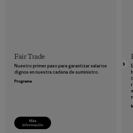
Fair Trade
Nuestro primer paso para garantizar salarios
E
dignos en nuestra cadena de suministro.
h
Programa
e
M
Más
información