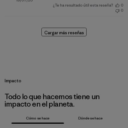
Fecha
19/07/26
¿Te ha resultado útil esta reseña?
0
de
0
publicación
Cargar más reseñas
Impacto
Todo lo que hacemos tiene un
impacto en el planeta.
Cómo se hace
Dónde se hace