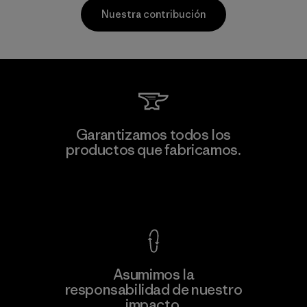
Nuestra contribución
Vertical Knits S.A. de C.V.
Garantizamos todos los
productos que fabricamos.
Factory
Ver Garantía Blindada
Asumimos la
Más
responsabilidad de nuestro
información
impacto.