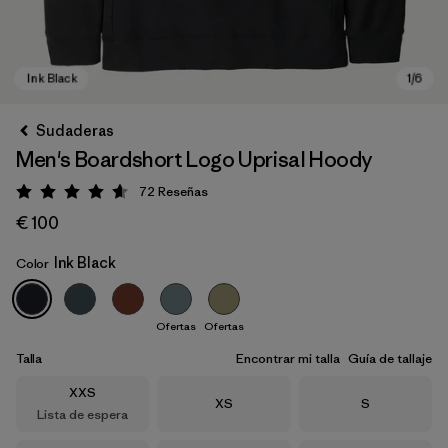
Sudaderas
Men's Boardshort Logo Uprisal Hoody
72
Reseñas
Puntuación: 4.7 / 5
€ 100
Ink Black
Color
Ink Black
Ofertas
Ofertas
Talla
Encontrar mi talla
Guía de tallaje
Talla
XXS
Talla
Talla
XS
S
Lista de espera