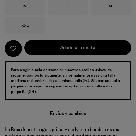
Talla
Talla
Talla
M
L
XL
Talla
XXL
Añadir a la cesta
Para elegir la talla correcta en nuestros estilos unisex, te
recomendamos lo siguiente: si normalmente usas una talla
mediana de hombre, elige la misma talla (M). Si usas una talla
pequeña de mujer, te sugerimos optar por una talla extra
pequeña (XS).
Envíos y cambios
La Boardshort Logo Uprisal Hoody para hombre es una
sudadera con capucha suave y duradera con paneles