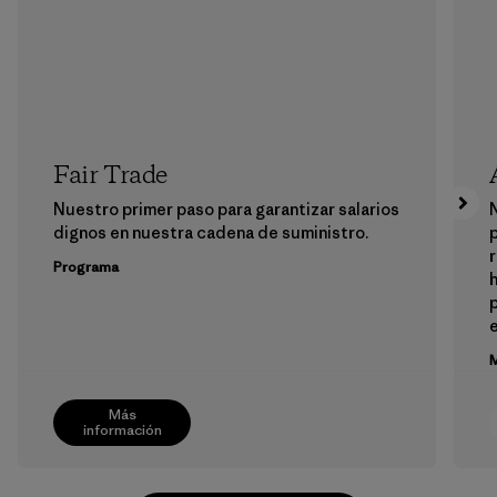
Fair Trade
Nuestro primer paso para garantizar salarios
N
dignos en nuestra cadena de suministro.
r
Programa
h
M
Más
información