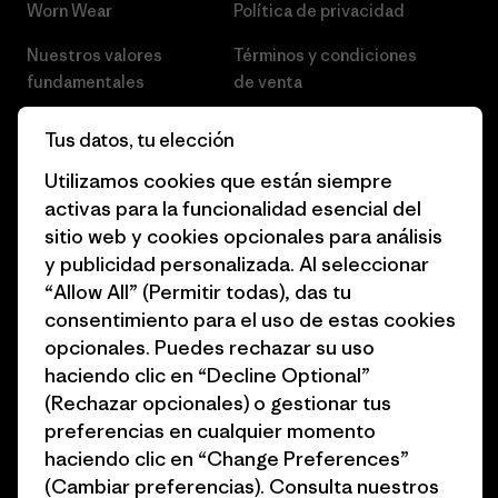
Worn Wear
Política de privacidad
Nuestros valores
Términos y condiciones
fundamentales
de venta
Informe de progreso
Preferencias de cookies
Tus datos, tu elección
Business Unusual
Empleo
Utilizamos cookies que están siempre
activas para la funcionalidad esencial del
Objetivos climáticos
Prensa
sitio web y cookies opcionales para análisis
1% for the Planet
Programa para profesionales
y publicidad personalizada. Al seleccionar
del sector
“Allow All” (Permitir todas), das tu
Cómo financiamos
consentimiento para el uso de estas cookies
Programa de afiliados
opcionales. Puedes rechazar su uso
Tarjetas regalo
haciendo clic en “Decline Optional”
Mapa del sitio Patagonia
Encuentra una tienda
(Rechazar opcionales) o gestionar tus
España
preferencias en cualquier momento
haciendo clic en “Change Preferences”
(Cambiar preferencias). Consulta nuestros