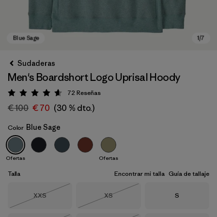
Sudaderas
Men's Boardshort Logo Uprisal Hoody
72
Reseñas
Puntuación: 4.7 / 5
€ 100
€ 70
(30 % dto.)
Blue Sage
Color
Blue Sage
Ofertas
Ofertas
Talla
Encontrar mi talla
Guía de tallaje
Talla
Talla
Talla
XXS
XS
S
Agotado
Agotado