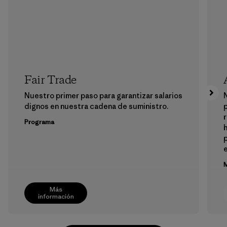
Fair Trade
Nuestro primer paso para garantizar salarios
N
dignos en nuestra cadena de suministro.
r
Programa
h
M
Más
información