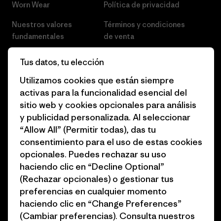
Worn Wear
Política de privacidad
Nuestros valores
Términos y condiciones
fundamentales
de venta
Informe de progreso
Preferencias de cookies
Tus datos, tu elección
Business Unusual
Empleo
Utilizamos cookies que están siempre
activas para la funcionalidad esencial del
Objetivos climáticos
Prensa
sitio web y cookies opcionales para análisis
1% for the Planet
Programa para profesionales
y publicidad personalizada. Al seleccionar
del sector
“Allow All” (Permitir todas), das tu
Cómo financiamos
consentimiento para el uso de estas cookies
Programa de afiliados
opcionales. Puedes rechazar su uso
Tarjetas regalo
haciendo clic en “Decline Optional”
Mapa del sitio Patagonia
Encuentra una tienda
(Rechazar opcionales) o gestionar tus
España
preferencias en cualquier momento
haciendo clic en “Change Preferences”
(Cambiar preferencias). Consulta nuestros