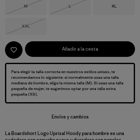
Talla
Talla
Talla
M
L
XL
Agotado
Agotado
Talla
XXL
Agotado
Añadir a la cesta
Para elegir la talla correcta en nuestros estilos unisex, te
recomendamos lo siguiente: si normalmente usas una talla
mediana de hombre, elige la misma talla (M). Si usas una talla
pequeña de mujer, te sugerimos optar por una talla extra
pequeña (XS).
Envíos y cambios
La Boardshort Logo Uprisal Hoody para hombre es una
sudadera con capucha suave y duradera con paneles