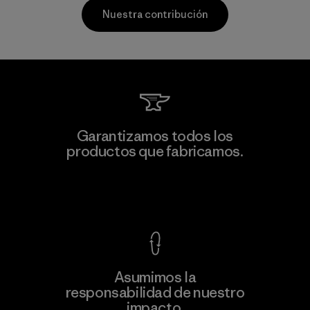
Nuestra contribución
Vertical Knits S.A. de C.V.
Garantizamos todos los
productos que fabricamos.
Factory
Ver Garantía Blindada
Asumimos la
Más
responsabilidad de nuestro
información
impacto.