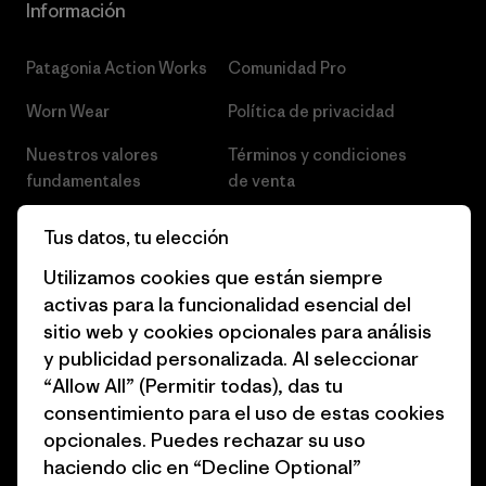
Información
Patagonia Action Works
Comunidad Pro
Worn Wear
Política de privacidad
Nuestros valores
Términos y condiciones
fundamentales
de venta
Informe de progreso
Preferencias de cookies
Tus datos, tu elección
Business Unusual
Empleo
Utilizamos cookies que están siempre
activas para la funcionalidad esencial del
Objetivos climáticos
Prensa
sitio web y cookies opcionales para análisis
1% for the Planet
Programa para profesionales
y publicidad personalizada. Al seleccionar
del sector
“Allow All” (Permitir todas), das tu
Cómo financiamos
consentimiento para el uso de estas cookies
Programa de afiliados
opcionales. Puedes rechazar su uso
Tarjetas regalo
haciendo clic en “Decline Optional”
Mapa del sitio Patagonia
Encuentra una tienda