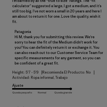
I’m baffled by all the “true to size” ratings. The “fit
calculator” suggested a large, I got a medium, and it’s
still too big. I’ve not worn a small in 20 years and here I
am about to return it for one. Love the quality, wish it
fit.
Comentarios del propietario de la tienda sobre la 
Patagonia
Hi M, thank you for submitting this review. We're 
sorry to hear the fit of the Medium didn't work for 
you! You can definitely 
return
 it or exchange it. You 
can also reach out to our Customer Service Team for 
specific measurements for any garment, so you can 
be confident of a great fit.
|
|
Height:
5'7 - 5'9
Recomienda El Producto:
No
Actividad:
Ropa informal, Trabajo
Ajuste