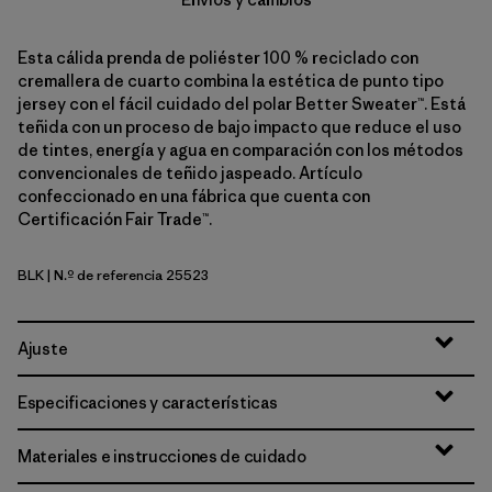
Esta cálida prenda de poliéster 100 % reciclado con
cremallera de cuarto combina la estética de punto tipo
jersey con el fácil cuidado del polar Better Sweater™. Está
teñida con un proceso de bajo impacto que reduce el uso
de tintes, energía y agua en comparación con los métodos
convencionales de teñido jaspeado. Artículo
confeccionado en una fábrica que cuenta con
Certificación Fair Trade™.
BLK
| N.º de referencia 25523
Black
Ajuste
Especificaciones y características
Materiales e instrucciones de cuidado