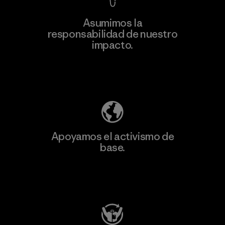
Asumimos la
Más
responsabilidad de nuestro
información
impacto.
Descubre nuestra contribución
Apoyamos el activismo de
base.
Visita Patagonia Action Works