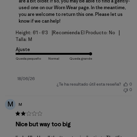
are a bit older. If so, you may be able to find a gently-
used one on our 
Worn Wear page
. In the meantime, 
you are welcome to return this one. Please let us 
know if we can help!
|
|
Height:
6'1 - 6'3
Recomienda El Producto:
No
Talla:
M
Ajuste
Fecha
18/06/26
¿Te ha resultado útil esta reseña?
0
de
0
publicación
M
M
Nice but way too big