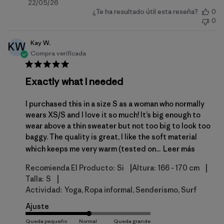
Fecha
22/05/26
¿Te ha resultado útil esta reseña?
0
de
0
publicación
Kay W.
KW
Compra verificada
Exactly what I needed
I purchased this in a size S as a woman who normally
wears XS/S and I love it so much! It’s big enough to
wear above a thin sweater but not too big to look too
baggy. The quality is great, I like the soft material
which keeps me very warm (tested on...
Leer más
|
|
Recomienda El Producto:
Si
Altura:
166 - 170 cm
|
Talla:
S
Actividad:
Yoga, Ropa informal, Senderismo, Surf
Ajuste