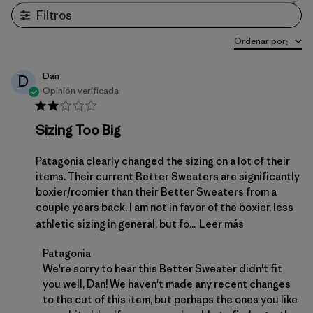
Filtros
Ordenar por
:
Dan
D
Opinión verificada
Sizing Too Big
Patagonia clearly changed the sizing on a lot of their
items. Their current Better Sweaters are significantly
boxier/roomier than their Better Sweaters from a
couple years back. I am not in favor of the boxier, less
athletic sizing in general, but fo...
Leer más
Comentarios del propietario de la tienda sobre la r
Patagonia
We're sorry to hear this Better Sweater didn't fit 
you well, Dan! We haven't made any recent changes 
to the cut of this item, but perhaps the ones you like 