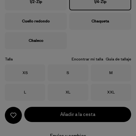
1/2-Zip
1/4-Zip
Cuello redondo
Chaqueta
Chaleco
Talla
Encontrar mi talla
Guía de tallaje
Talla
Talla
Talla
XS
S
M
Talla
Talla
Talla
L
XL
XXL
Añadir a la cesta
Envíos y cambios