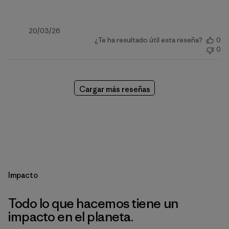
Fecha
20/03/26
¿Te ha resultado útil esta reseña?
0
de
0
publicación
Cargar más reseñas
Impacto
Todo lo que hacemos tiene un
impacto en el planeta.