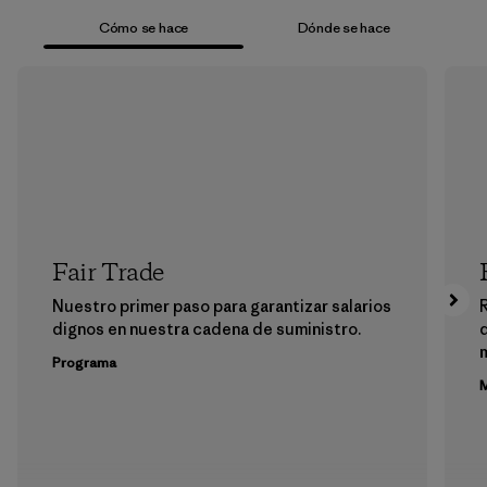
Cómo se hace
Dónde se hace
Fair Trade
Nuestro primer paso para garantizar salarios
dignos en nuestra cadena de suministro.
m
Programa
M