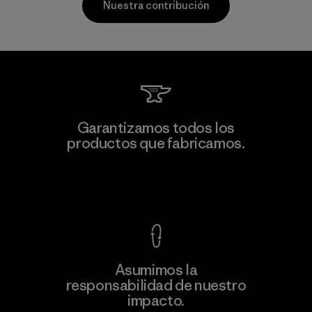
Nuestra contribución
Formosa Taffeta Co., Ltd.
Garantizamos todos los
productos que fabricamos.
Material-supplier
F
Ver Garantía Blindada
Asumimos la
Más
responsabilidad de nuestro
información
impacto.