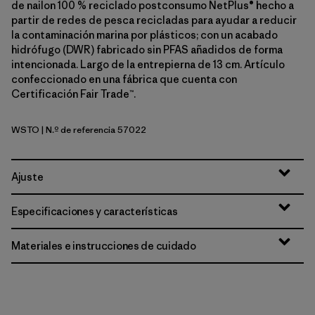
de nailon 100 % reciclado postconsumo NetPlus® hecho a
partir de redes de pesca recicladas para ayudar a reducir
la contaminación marina por plásticos; con un acabado
hidrófugo (DWR) fabricado sin PFAS añadidos de forma
intencionada. Largo de la entrepierna de 13 cm. Artículo
confeccionado en una fábrica que cuenta con
Certificación Fair Trade™.
WSTO
| N.º de referencia 57022
Weathered Stone
Ajuste
Especificaciones y características
Materiales e instrucciones de cuidado