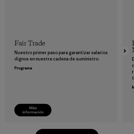
Fair Trade
Nuestro primer paso para garantizar salarios
dignos en nuestra cadena de suministro.
E
Programa
M
Más
información