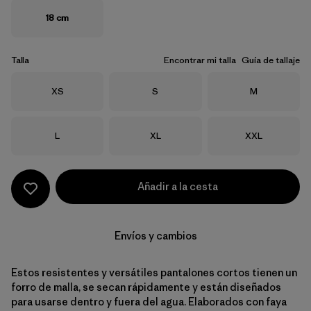
18 cm
Talla
Encontrar mi talla
Guía de tallaje
Talla
Talla
Talla
XS
S
M
Talla
Talla
Talla
L
XL
XXL
Añadir a la cesta
Envíos y cambios
Estos resistentes y versátiles pantalones cortos tienen un
forro de malla, se secan rápidamente y están diseñados
para usarse dentro y fuera del agua. Elaborados con faya