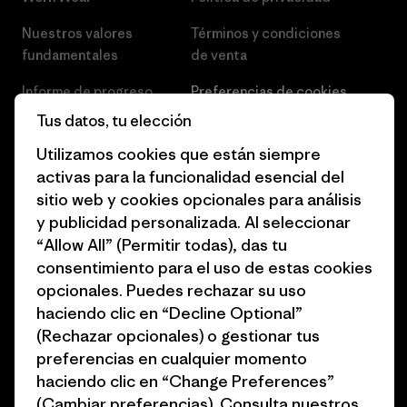
Nuestros valores
Términos y condiciones
fundamentales
de venta
Informe de progreso
Preferencias de cookies
Tus datos, tu elección
Business Unusual
Empleo
Utilizamos cookies que están siempre
Objetivos climáticos
Prensa
activas para la funcionalidad esencial del
sitio web y cookies opcionales para análisis
1% for the Planet
Programa para profesionales
y publicidad personalizada. Al seleccionar
del sector
Cómo financiamos
“Allow All” (Permitir todas), das tu
Programa de afiliados
consentimiento para el uso de estas cookies
Tarjetas regalo
opcionales. Puedes rechazar su uso
Mapa del sitio Patagonia
Encuentra una tienda
haciendo clic en “Decline Optional”
España
(Rechazar opcionales) o gestionar tus
preferencias en cualquier momento
haciendo clic en “Change Preferences”
(Cambiar preferencias). Consulta nuestros