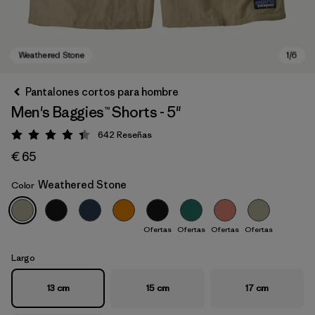
Pantalones cortos para hombre
Men's Baggies™ Shorts - 5"
642
Reseñas
Puntuación: 4.4 / 5
€ 65
Weathered Stone
Color
Weathered Stone
Ofertas
Ofertas
Ofertas
Ofertas
Largo
13 cm
15 cm
17 cm