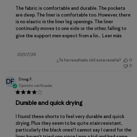
The fabric is comfortable and durable. The pockets
are deep. The liner is comfortable too. However, there
is no elastic in the liner leg openings. The liner
continually moves to one side or the other, falling to
give the support men expect from a lin...
Leer más
Fecha
20/07/26
¿Te ha resultado útil esta reseña?
0
de
0
publicación
Doug F.
DF
Opinión verificada
Durable and quick drying
I found these shorts to feel very durable and quick
drying. Plus they seem to be quite stain resistant,
particularly the black ones! I cannot say I cared for the
liner, haven't tried one since I was a kid and had same