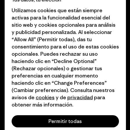
Business Unusual
Empleo
Utilizamos cookies que están siempre
activas para la funcionalidad esencial del
Objetivos climáticos
Prensa
sitio web y cookies opcionales para análisis
1% for the Planet
Programa para profesionales
y publicidad personalizada. Al seleccionar
del sector
“Allow All” (Permitir todas), das tu
Cómo financiamos
consentimiento para el uso de estas cookies
Programa de afiliados
opcionales. Puedes rechazar su uso
Tarjetas regalo
haciendo clic en “Decline Optional”
Mapa del sitio Patagonia
Encuentra una tienda
(Rechazar opcionales) o gestionar tus
España
preferencias en cualquier momento
haciendo clic en “Change Preferences”
(Cambiar preferencias). Consulta nuestros
avisos de
cookies
y de
privacidad
para
obtener más información.
© 2026 Patagonia, Inc. Todos los derechos reservados.
Permitir todas