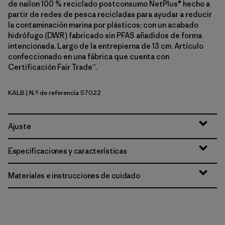
de nailon 100 % reciclado postconsumo NetPlus® hecho a
partir de redes de pesca recicladas para ayudar a reducir
la contaminación marina por plásticos; con un acabado
hidrófugo (DWR) fabricado sin PFAS añadidos de forma
intencionada. Largo de la entrepierna de 13 cm. Artículo
confeccionado en una fábrica que cuenta con
Certificación Fair Trade™.
KALB
| N.º de referencia 57022
Kaleido: Black
Ajuste
Especificaciones y características
Materiales e instrucciones de cuidado