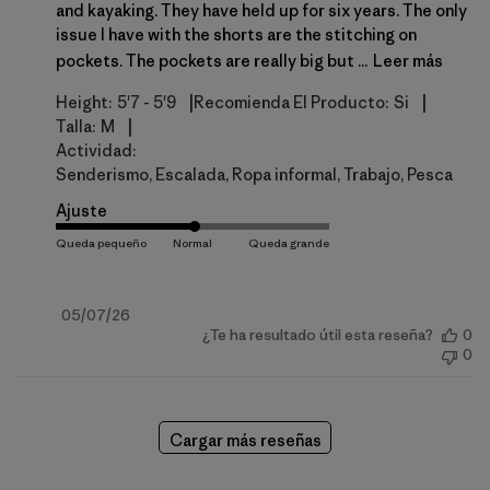
and kayaking. They have held up for six years. The only
issue I have with the shorts are the stitching on
pockets. The pockets are really big but ...
Leer más
|
|
Height:
5'7 - 5'9
Recomienda El Producto:
Si
|
Talla:
M
Actividad:
Senderismo, Escalada, Ropa informal, Trabajo, Pesca
Ajuste
Fecha
05/07/26
¿Te ha resultado útil esta reseña?
0
de
0
publicación
Cargar más reseñas