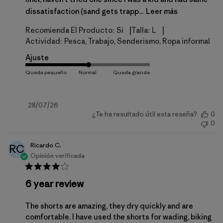
dissatisfaction (sand gets trapp...
Leer más
|
|
Recomienda El Producto:
Si
Talla:
L
Actividad:
Pesca, Trabajo, Senderismo, Ropa informal
Ajuste
Fecha
28/07/26
¿Te ha resultado útil esta reseña?
0
de
0
publicación
Ricardo C.
RC
Opinión verificada
6 year review
The shorts are amazing, they dry quickly and are
comfortable. I have used the shorts for wading, biking