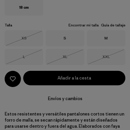
18 cm
Talla
Encontrar mi talla
Guía de tallaje
Talla
Talla
Talla
XS
S
M
Agotado
Talla
Talla
Talla
L
XL
XXL
Agotado
Agotado
Agotado
Añadir a la cesta
Envíos y cambios
Estos resistentes y versátiles pantalones cortos tienen un
forro de malla, se secan rápidamente y están diseñados
para usarse dentro y fuera del agua. Elaborados con faya