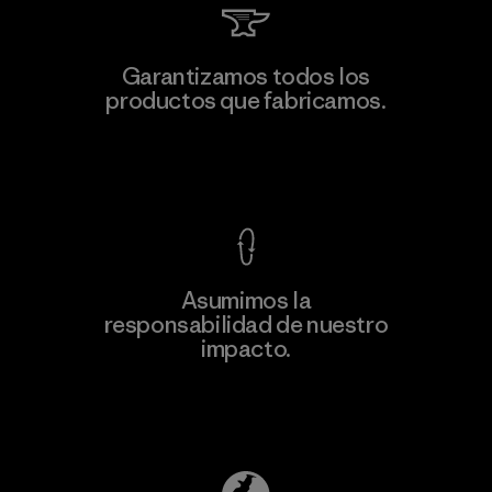
Formosa Taffeta Co., Ltd.
Garantizamos todos los
productos que fabricamos.
Material-supplier
F
Ver Garantía Blindada
Asumimos la
Más
responsabilidad de nuestro
información
impacto.
Descubre nuestra contribución