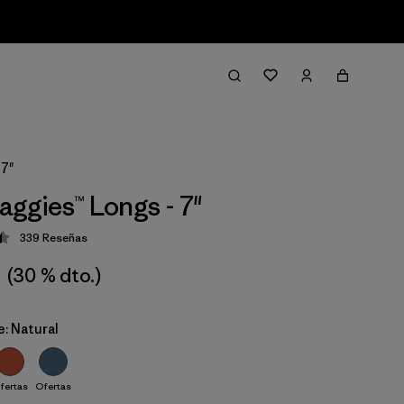
 7"
aggies™ Longs - 7"
339
Reseñas
ción: 4.5 / 5
(30 % dto.)
e: Natural
fertas
Ofertas