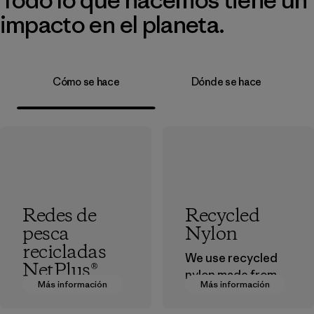
impacto en el planeta.
Cómo se hace
Dónde se hace
Redes de
Recycled
pesca
Nylon
recicladas
We use recycled
NetPlus®
nylon made from
Más información
Más información
postindustrial
El material
waste fiber, such
NetPlus® está