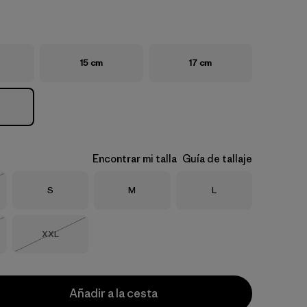
15 cm
17 cm
Encontrar mi talla
Guía de tallaje
Talla
Talla
Talla
S
M
L
o
Talla
XXL
o
Agotado
Añadir a la cesta