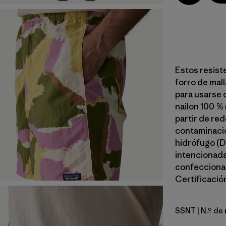
Estos resist
forro de mal
para usarse 
nailon 100 %
partir de red
contaminació
hidrófugo (D
intencionada.
confeccionad
Certificación
SSNT
| N.º de
Sunshine: 