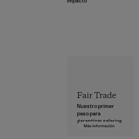
Impacto
Fair Trade
Nuestro primer
paso para
garantizar salarios
Más información
dignos en nuestra
cadena de