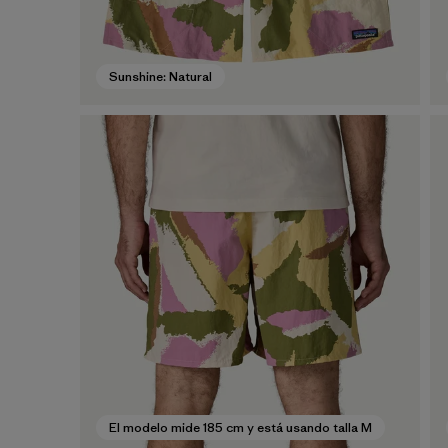
Sunshine: Natural
El modelo mide 185 cm y está usando talla M