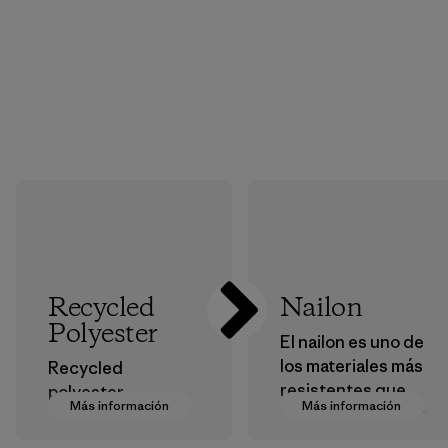
Recycled
Nailon
Polyester
El nailon es uno de
los materiales más
Recycled
resistentes que
polyester
Más información
Más información
usamos en nuestra
decreases our
ropa y
dependence on