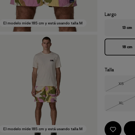
Largo
El modelo mide 185 cm y está usando talla M
13 cm
18 cm
Talla
Talla
XS
Agotad
Talla
XL
Agotad
El modelo mide 185 cm y está usando talla M