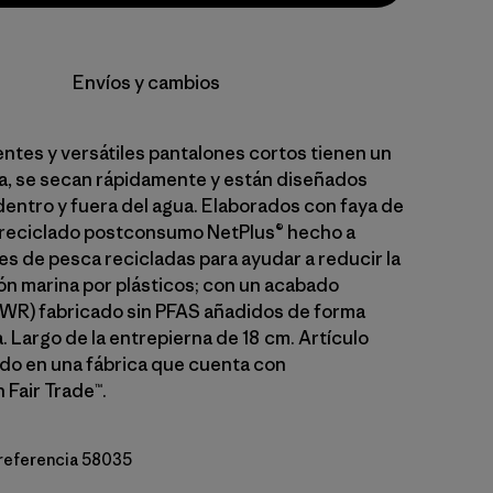
Envíos y cambios
entes y versátiles pantalones cortos tienen un
la, se secan rápidamente y están diseñados
dentro y fuera del agua. Elaborados con faya de
 reciclado postconsumo NetPlus® hecho a
es de pesca recicladas para ayudar a reducir la
n marina por plásticos; con un acabado
WR) fabricado sin PFAS añadidos de forma
 Largo de la entrepierna de 18 cm. Artículo
o en una fábrica que cuenta con
 Fair Trade™.
 referencia 58035
Natural