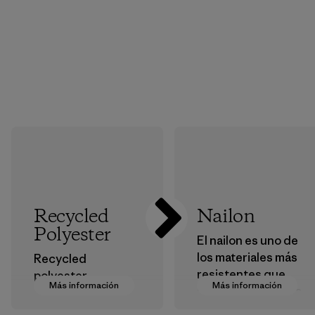
Recycled
Nailon
Polyester
El nailon es uno de
los materiales más
Recycled
resistentes que
polyester
Más información
Más información
usamos en nuestra
decreases our
ropa y
dependence on