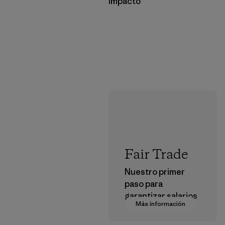
Impacto
Fair Trade
Nuestro primer
paso para
garantizar salarios
Más información
dignos en nuestra
cadena de