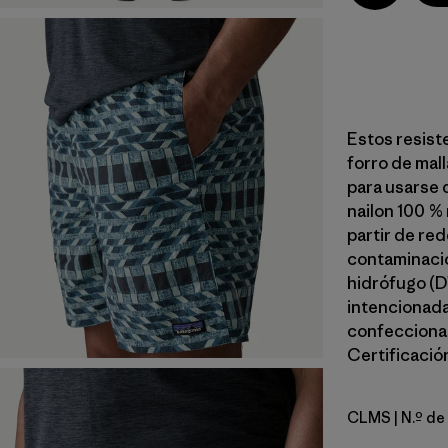
Estos resist
forro de mal
para usarse 
nailon 100 %
partir de red
contaminació
hidrófugo (D
intencionada.
confeccionad
Certificación
CLMS
| N.º d
Climbing St