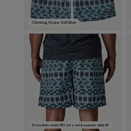
Climbing Stripe: Still Blue
El modelo mide 183 cm y está usando talla M