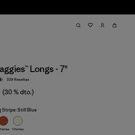
aggies™ Longs - 7"
339
Reseñas
ción: 4.5 / 5
(30 % dto.)
 Stripe: Still Blue
fertas
Ofertas