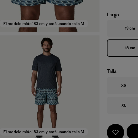
Largo
El modelo mide 183 cm y está usando talla M
13 cm
18 cm
Talla
Talla
XS
Talla
XL
El modelo mide 183 cm y está usando talla M