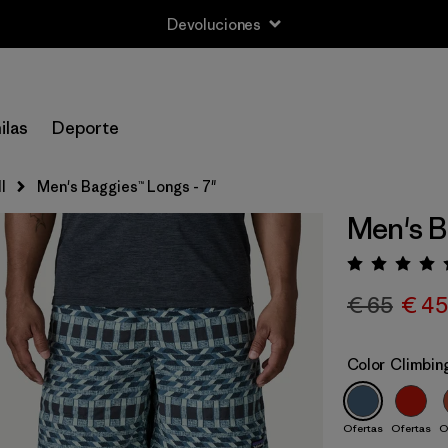
Devoluciones
ilas
Deporte
l
Men's Baggies™ Longs - 7"
Men's B
Puntua
€ 65
€ 45
Color
Climbing
Ofertas
Ofertas
O