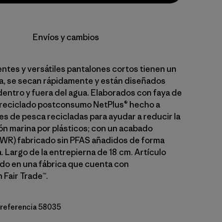
Envíos y cambios
entes y versátiles pantalones cortos tienen un
la, se secan rápidamente y están diseñados
dentro y fuera del agua. Elaborados con faya de
 reciclado postconsumo NetPlus® hecho a
es de pesca recicladas para ayudar a reducir la
n marina por plásticos; con un acabado
WR) fabricado sin PFAS añadidos de forma
 Largo de la entrepierna de 18 cm. Artículo
o en una fábrica que cuenta con
 Fair Trade™.
e referencia 58035
ripe: Still Blue