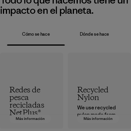
impacto en el planeta.
Cómo se hace
Dónde se hace
Redes de
Recycled
pesca
Nylon
recicladas
We use recycled
NetPlus®
nylon made from
Más información
Más información
postindustrial
El material
waste fiber, such
NetPlus® está