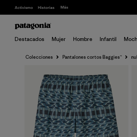
Más
Activismo
Historias
Destacados
Mujer
Hombre
Infantil
Moch
Colecciones
Pantalones cortos Baggies™
nul