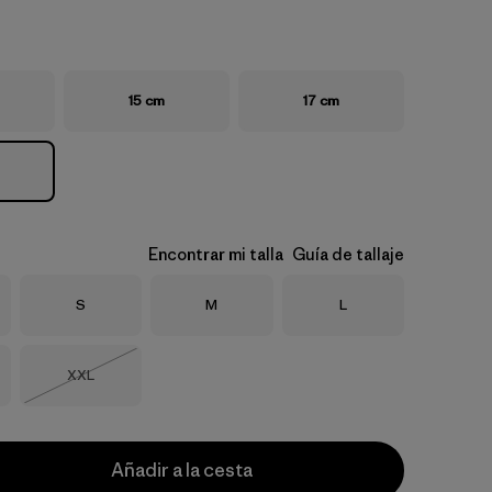
15 cm
17 cm
Encontrar mi talla
Guía de tallaje
Talla
Talla
Talla
S
M
L
Talla
XXL
Agotado
Añadir a la cesta