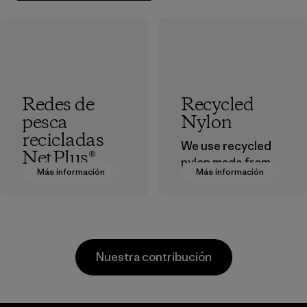
Redes de
Recycled
pesca
Nylon
recicladas
We use recycled
NetPlus®
nylon made from
Más información
Más información
postindustrial
El material
waste fiber, such
NetPlus® está
as discarded
hecho con redes
carpeting and
de pesca
postconsumer
desechadas y 100
Nuestra contribución
fishing nets.
% recicladas,
recogidas en
Material
comunidades