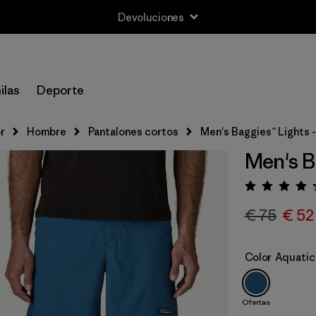
Devoluciones
ilas
Deporte
r
Hombre
Pantalones cortos
Men's Baggies™ Lights -
Men's Ba
Puntua
€ 75
€ 52
Color
Aquatic
Ofertas