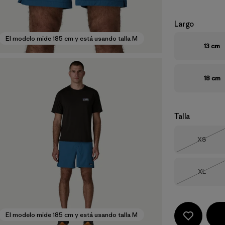
Largo
El modelo mide 185 cm y está usando talla M
13 cm
18 cm
Talla
Talla
XS
Agotad
Talla
XL
Agotad
El modelo mide 185 cm y está usando talla M