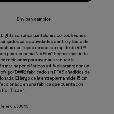
Envíos y cambios
 Lights son unos pantalones cortos hechos
 pensados para actividades dentro y fuera del
hechos con tejido de secado rápido de 96 %
lado postconsumo NetPlus® hecho a partir de
ca recicladas para ayudar a reducir la
n marina por plásticos y 4 % elastano; con un
ófugo (DWR) fabricado sin PFAS añadidos de
onada. El largo de la entrepierna mide 15 cm.
feccionado en una fábrica que cuenta con
 Fair Trade™.
referencia 58049
lue