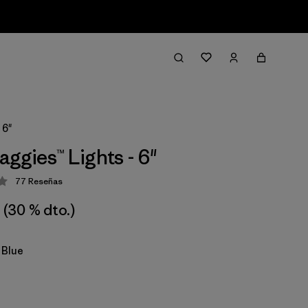
 6"
ggies™ Lights - 6"
77
Reseñas
ción: 4.2 / 5
(30 % dto.)
 Blue