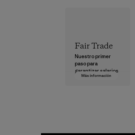
Fair Trade
Nuestro primer
paso para
garantizar salarios
Más información
dignos en nuestra
cadena de
suministro.
Programa