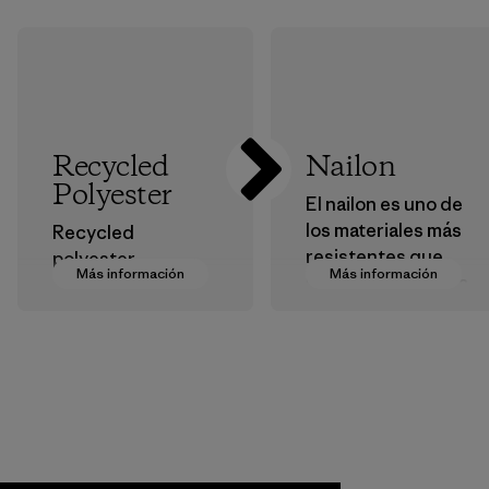
Recycled
Nailon
Polyester
El nailon es uno de
los materiales más
Recycled
resistentes que
polyester
Más información
Más información
usamos en nuestra
decreases our
ropa y
dependence on
equipamiento. La
virgin petroleum-
mayoría de
based materials.
nuestros
Material
productos están
hechos con nailon
reciclado, lo que