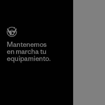
reduce nuestra
dependencia del
petróleo sin
sacrificar
rendimiento ni
durabilidad.
Material
Mantenemos
en marcha tu
equipamiento.
Visita Worn Wear