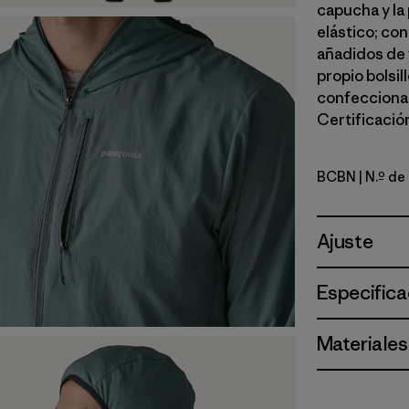
capucha y la
elástico; co
añadidos de 
propio bolsill
confeccionad
Certificación
BCBN
| N.º de
Bobcat B
Ajuste
Especifica
Materiales