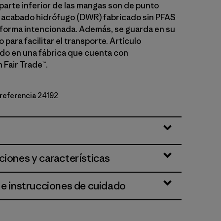
 parte inferior de las mangas son de punto
n acabado hidrófugo (DWR) fabricado sin PFAS
forma intencionada. Además, se guarda en su
o para facilitar el transporte. Artículo
o en una fábrica que cuenta con
 Fair Trade™.
 referencia 24192
rown
ciones y características
 e instrucciones de cuidado