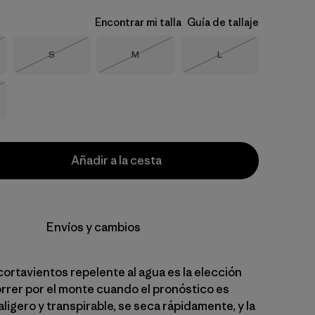
Encontrar mi talla
Guía de tallaje
Talla
Talla
Talla
S
M
L
o
Agotado
Agotado
Agotado
o
Añadir a la cesta
Envíos y cambios
cortavientos repelente al agua es la elección
orrer por el monte cuando el pronóstico es
raligero y transpirable, se seca rápidamente, y la