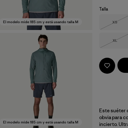
Talla
Talla
El modelo mide 185 cm y está usando talla M
XS
Agotad
Talla
XL
Agotad
Este suéter 
obvia para c
El modelo mide 185 cm y está usando talla M
incierto. Ult