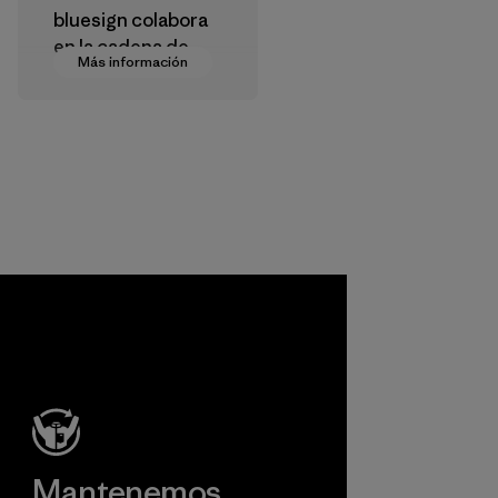
bluesign colabora
en la cadena de
Más información
suministro para
aprobar productos
que sean seguros
para el
medioambiente, las
personas que los
fabrican y los
consumidores.
Programa
Mantenemos