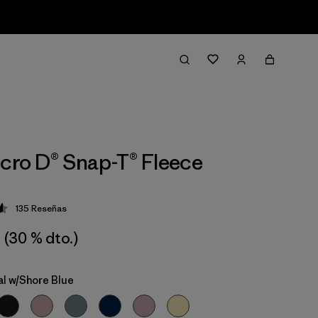
icro D® Snap-T® Fleece
135
Reseñas
ción: 4.6 / 5
(30 % dto.)
al w/Shore Blue