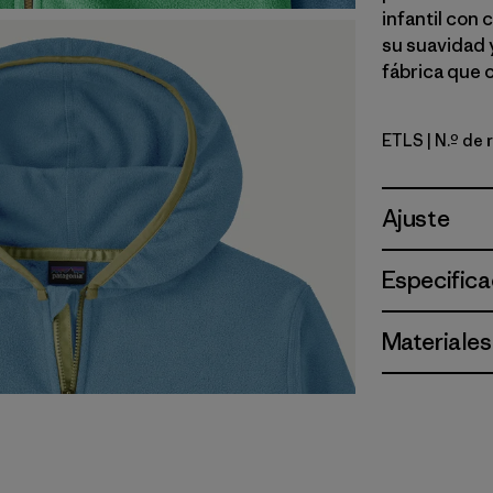
infantil con
su suavidad 
fábrica que 
ETLS
| N.º de
Early Teal
Ajuste
Especifica
Materiales