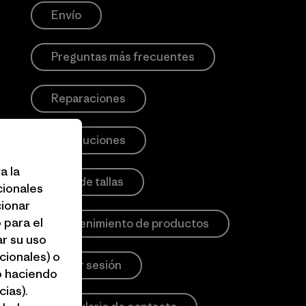
Envío
Preguntas más frecuentes
Reparaciones
Devoluciones
a la
Guía de tallas
cionales
cionar
 para el
Mantenimiento de productos
r su uso
cionales) o
Iniciar sesión
o haciendo
ias).