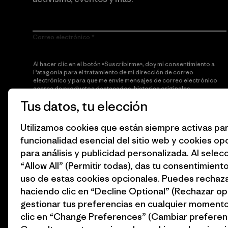
Correo electrónico
Al hacer clic en el botón «Suscribirme», doy mi consentimiento a
Patagonia para el tratamiento de mi dirección de correo
electrónico y para que me envíe mensajes de correo electrónico
acerca de productos destacados, historias originales,
información sobre activismo, noticias de eventos y más de
Tus datos, tu elección
acuerdo con la
política de privacidad
de Patagonia.
Utilizamos cookies que están siempre activas par
Suscribirme
funcionalidad esencial del sitio web y cookies op
para análisis y publicidad personalizada. Al selec
“Allow All” (Permitir todas), das tu consentimiento
uso de estas cookies opcionales. Puedes rechaza
haciendo clic en “Decline Optional” (Rechazar op
gestionar tus preferencias en cualquier moment
clic en “Change Preferences” (Cambiar preferenc