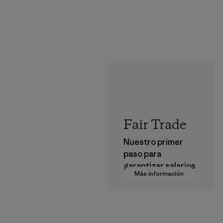
Fair Trade
Nuestro primer
paso para
garantizar salarios
Más información
dignos en nuestra
cadena de
suministro.
Programa