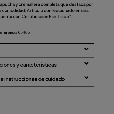
 capucha y cremallera completa que destaca por
y comodidad. Artículo confeccionado en una
cuenta con Certificación Fair Trade™.
 referencia 65465
 w/Shore Blue
ciones y características
 e instrucciones de cuidado