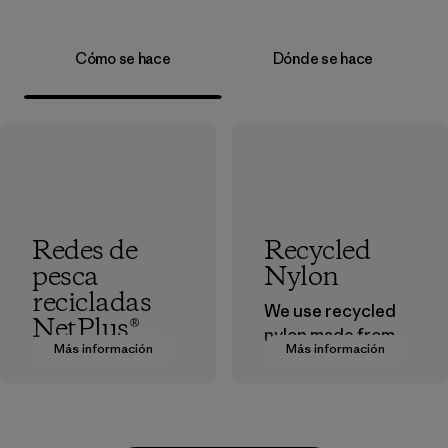
Cómo se hace
Dónde se hace
Redes de
Recycled
pesca
Nylon
recicladas
We use recycled
NetPlus®
nylon made from
Más información
Más información
postindustrial
El material
waste fiber, such
NetPlus® está
as discarded
hecho con redes
carpeting and
de pesca