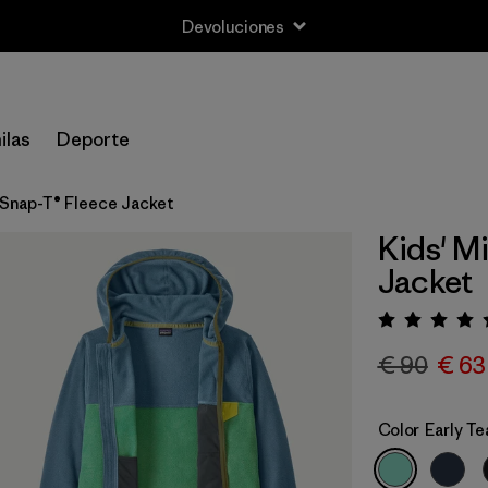
Devoluciones
ilas
Deporte
 Snap-T® Fleece Jacket
Kids' M
Jacket
Puntua
€ 90
€ 63
Color
Early Te