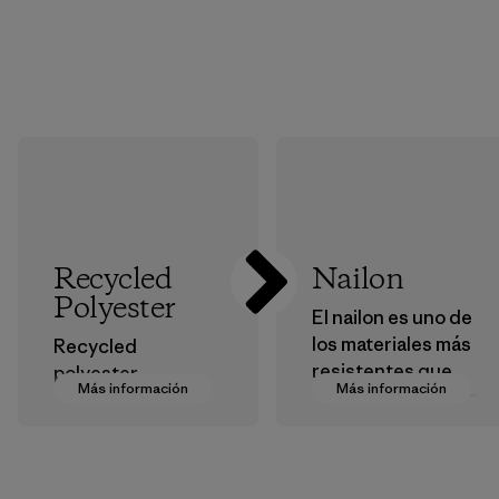
Recycled
Nailon
Polyester
El nailon es uno de
los materiales más
Recycled
resistentes que
polyester
Más información
Más información
usamos en nuestra
decreases our
ropa y
dependence on
equipamiento. La
virgin petroleum-
mayoría de
based materials.