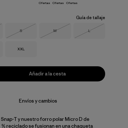
Ofertas
Ofertas
Ofertas
Guía de tallaje
Talla
Talla
Talla
S
M
L
o
Agotado
Agotado
Agotado
Talla
XXL
Añadir a la cesta
Envíos y cambios
 Snap-T y nuestro forro polar Micro D de
0 % reciclado se fusionan en una chaqueta