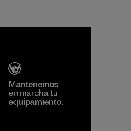
nuestros
Material
productos están
hechos con nailon
reciclado, lo que
reduce nuestra
dependencia del
petróleo sin
sacrificar
rendimiento ni
durabilidad.
Material
Mantenemos
en marcha tu
equipamiento.
Visita Worn Wear