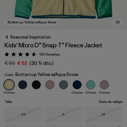
Seasonal Inspiration
Kids' Micro D® Snap-T® Fleece Jacket
135
Reseñas
Puntuación: 4.6 / 5
€ 90
€ 63
(30 % dto.)
Buttercup Yellow w/Aqua Stone
Color
Buttercup Yellow w/Aqua Stone
Ofertas
Ofertas
Ofertas
Ofertas
Talla
Guía de tallaje
Talla
Talla
Talla
XS
S
M
Agotado
Agotado
Agotado