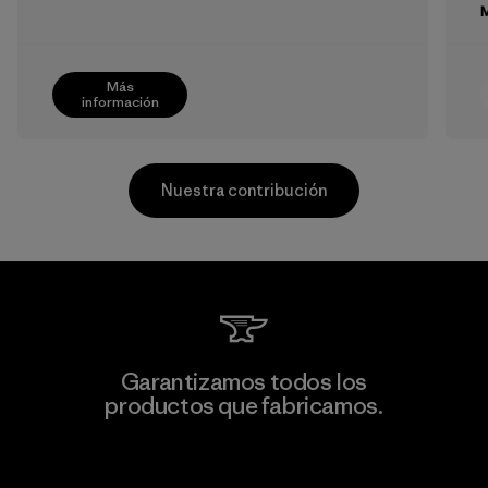
M
Más
información
Nuestra contribución
Supertex El Salvador
Garantizamos todos los
productos que fabricamos.
Factory
M
Ver Garantía Blindada