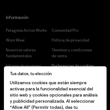
Información
Patagonia Action Works
Comunidad Pro
Worn Wear
Política de privacidad
Nuestros valores
Términos y condiciones
fundamentales
de venta
Informe de progreso
Preferencias de cookies
Tus datos, tu elección
Business Unusual
Empleo
Utilizamos cookies que están siempre
Objetivos climáticos
Prensa
activas para la funcionalidad esencial del
sitio web y cookies opcionales para análisis
1% for the Planet
Programa para profesionales
y publicidad personalizada. Al seleccionar
del sector
Cómo financiamos
“Allow All” (Permitir todas), das tu