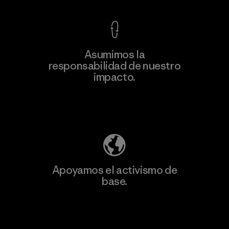
Asumimos la
Más
responsabilidad de nuestro
información
impacto.
Descubre nuestra contribución
Apoyamos el activismo de
base.
Visita Patagonia Action Works