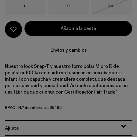
Talla
Talla
Talla
L
XL
XXL
Agotado
Añadir a la cesta
Envíos y cambios
Nuestro look Snap-T y nuestro forro polar Micro D de
poliéster 100 % reciclado se fusionan en una chaqueta
infantil con capucha y cremallera completa que destaca
por su suavidad y comodidad. Artículo confeccionado en
una fábrica que cuenta con Certificación Fair Trade™.
BPAQ
| N.º de referencia 65465
Buttercup Yellow w/Aqua Stone
Ajuste